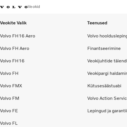
Veokid
Veokite Valik
Teenused
Volvo FH16 Aero
Volvo hoolduslepin
Volvo FH Aero
Finantseerimine
Volvo FH16
Veokijuhtide täiend
Volvo FH
Veokipargi haldami
Volvo FMX
Kütusesäästuabi
Volvo FM
Volvo Action Servi
Volvo FE
Lepingud ja garanti
Volvo FL