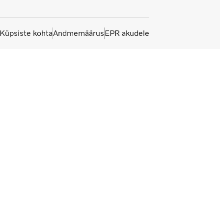
Küpsiste kohta
Andmemäärus
EPR akudele