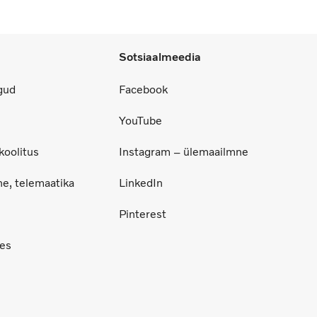
Sotsiaalmeedia
gud
Facebook
YouTube
koolitus
Instagram – ülemaailmne
ne, telemaatika
LinkedIn
Pinterest
ces
i