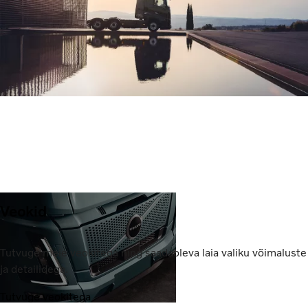
Veokid
Tutvuge meie veokitega ning saadaoleva laia valiku võimaluste
ja detailidega.
Tutvuge veokitega