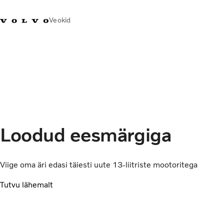
Veokid
+372 671
Volvo Action
Volvo Merchandise
Sisselogimine
Eest
8360
Service
pood
Transpordilahendused
Veokid
Teenused
Loodud eesmärgiga
KONTAKTID & ESINDUSED
Uudised
Meist
Viige oma äri edasi täiesti uute 13-liitriste mootoritega
Kampaaniad
Tutvu lähemalt