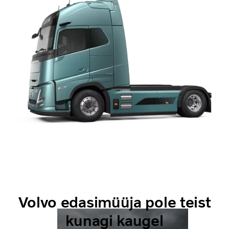
Volvo edasimüüja pole teist
kunagi kaugel