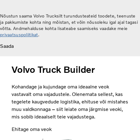
Nõustun saama Volvo Trucksilt turundusteateid toodete, teenuste
ja pakkumiste kohta ning mõistan, et võin nõusoleku igal ajal tagasi
võtta. Andmehalduse kohta lisateabe saamiseks vaadake meie
privaatsuspoliitikat
.
Saada
Volvo Truck Builder
Kohandage ja kujundage oma ideaalne veok
vastavalt oma vajadustele. Olenemata sellest, kas
tegelete kaugvedude logistika, ehituse või mistahes
muu valdkonnaga
–
siit leiate oma järgmise veoki,
mis sobib ideaalselt teie vajadustega.
Ehitage oma veok