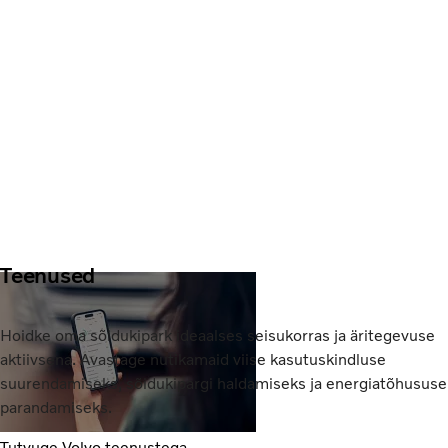
Teenused
Hoidke oma sõidukipark ideaalses seisukorras ja äritegevuse
aktiivsena. Avastage nutikamaid viise kasutuskindluse
suurendamiseks, sõidukipargi haldamiseks ja energiatõhususe
parandamiseks.
Tutvuge Volvo teenustega