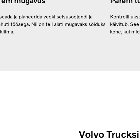
rem mugavus
Parem tu
seada ja planeerida veoki seisusoojendi ja
Kontrolli uks
ahuti tööaega. Nii on teil alati mugavaks sõiduks
käivitub. See
 kliima.
kohe, kui mid
Volvo Trucks