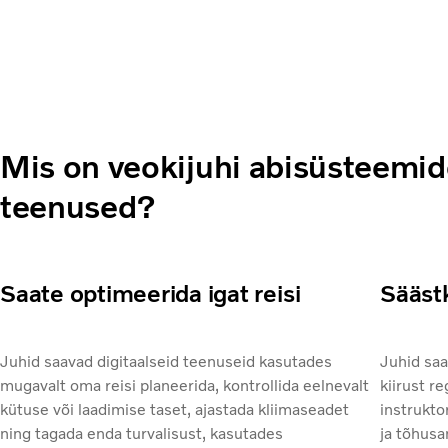
Mis on veokijuhi abisüsteemid
teenused?
Saate optimeerida igat reisi
Säästk
Juhid saavad digitaalseid teenuseid kasutades
Juhid saa
mugavalt oma reisi planeerida, kontrollida eelnevalt
kiirust r
kütuse või laadimise taset, ajastada kliimaseadet
instrukto
ning tagada enda turvalisust, kasutades
ja tõhusa