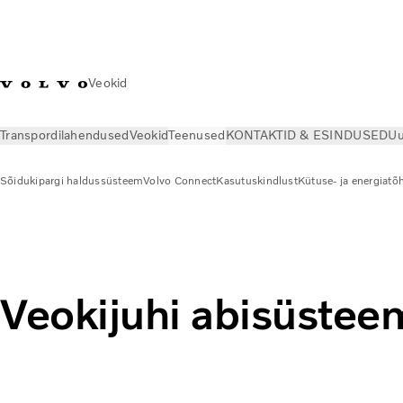
Veokid
Transpordilahendused
Veokid
Teenused
KONTAKTID & ESINDUSED
Uu
Sõidukipargi haldussüsteem
Volvo Connect
Kasutuskindlust
Kütuse- ja energiatõ
Teenused
Sõidukipargi haldussüsteem
Veokijuhi abisüstee
Veokijuhi abisüstee