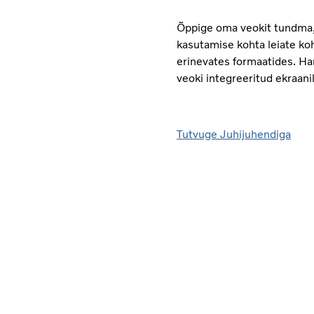
Õppige oma veokit tundma, 
kasutamise kohta leiate ko
erinevates formaatides. Ha
veoki integreeritud ekraanil
Tutvuge Juhijuhendiga