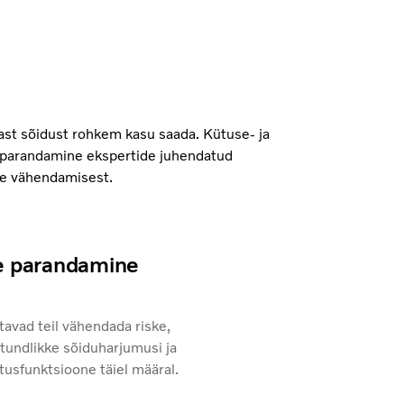
gast sõidust rohkem kasu saada. Kütuse- ja
 parandamine ekspertide juhendatud
se vähendamisest.
e parandamine
avad teil vähendada riske,
undlikke sõiduharjumusi ja
usfunktsioone täiel määral.