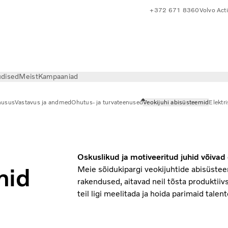
+372 671 8360
Volvo Act
dised
Meist
Kampaaniad
husus
Vastavus ja andmed
Ohutus- ja turvateenused
Veokijuhi abisüsteemid
Elektr
mid
Oskuslikud ja motiveeritud juhid võivad
mid
Meie sõidukipargi veokijuhtide abisüste
rakendused, aitavad neil tõsta produktiiv
teil ligi meelitada ja hoida parimaid talent