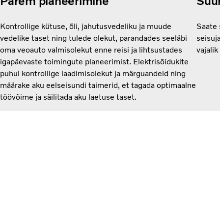
Parem planeerimine
Suu
Kontrollige kütuse, õli, jahutusvedeliku ja muude
Saate 
vedelike taset ning tulede olekut, parandades seeläbi
seisuj
oma veoauto valmisolekut enne reisi ja lihtsustades
vajalik
igapäevaste toimingute planeerimist. Elektrisõidukite
puhul kontrollige laadimisolekut ja märguandeid ning
määrake aku eelseisundi taimerid, et tagada optimaalne
töövõime ja säilitada aku laetuse taset.