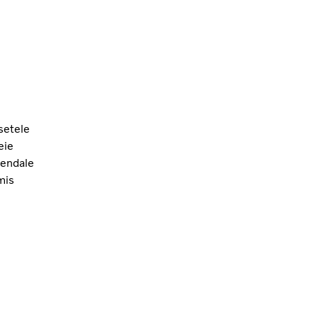
setele
eie
 endale
mis