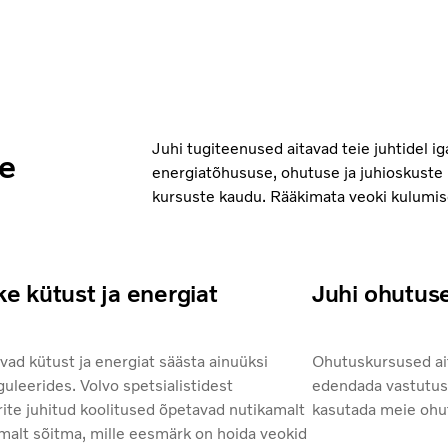
Juhi tugiteenused aitavad teie juhtidel i
e
energiatõhususe, ohutuse ja juhioskuste
kursuste kaudu. Rääkimata veoki kulumi
e kütust ja energiat
Juhi ohutus
vad kütust ja energiat säästa ainuüksi
Ohutuskursused ait
eguleerides. Volvo spetsialistidest
edendada vastutust
rite juhitud koolitused õpetavad nutikamalt
kasutada meie ohut
malt sõitma, mille eesmärk on hoida veokid