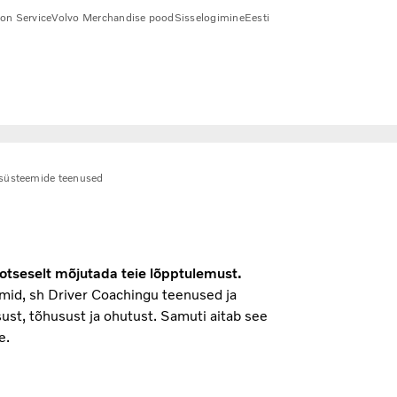
ion Service
Volvo Merchandise pood
Sisselogimine
Eesti
isüsteemide teenused
 otseselt mõjutada teie lõpptulemust.
emid, sh Driver Coachingu teenused ja
sust, tõhusust ja ohutust. Samuti aitab see
e.