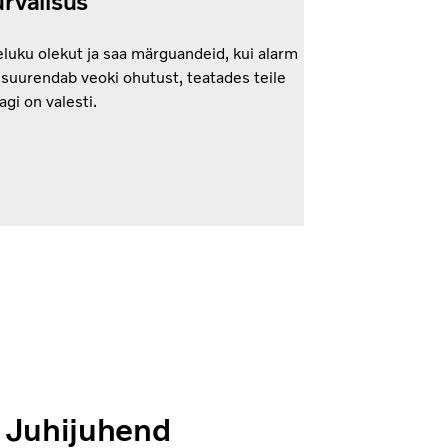
rvalisus
eluku olekut ja saa märguandeid, kui alarm
 suurendab veoki ohutust, teatades teile
agi on valesti.
i Juhijuhend