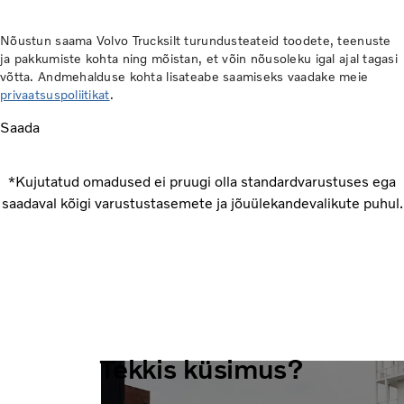
Nõustun saama Volvo Trucksilt turundusteateid toodete, teenuste
ja pakkumiste kohta ning mõistan, et võin nõusoleku igal ajal tagasi
võtta. Andmehalduse kohta lisateabe saamiseks vaadake meie
privaatsuspoliitikat
.
Saada
*Kujutatud omadused ei pruugi olla standardvarustuses ega
saadaval kõigi varustustasemete ja jõuülekandevalikute puhul.
Tekkis küsimus?