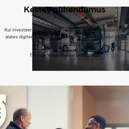
Kestev pühendumus
Kui investeerite veokisse, oleme teie kõrval igal sammul –
alates digiteenustest, varuosadest ja lisavarustusest kuni
töökoja- ja finantsteenusteni.
Tutvuge Volvo Trucksi teenustega