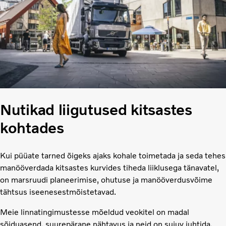
Nutikad liigutused kitsastes
kohtades
Kui püüate tarned õigeks ajaks kohale toimetada ja seda tehes
manööverdada kitsastes kurvides tiheda liiklusega tänavatel,
on marsruudi planeerimise, ohutuse ja manööverdusvõime
tähtsus iseenesestmõistetavad.
Meie linnatingimustesse mõeldud veokitel on madal
sõiduasend, suurepärane nähtavus ja neid on sujuv juhtida.