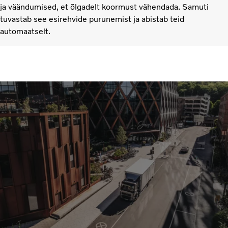
ja väändumised, et õlgadelt koormust vähendada. Samuti
tuvastab see esirehvide purunemist ja abistab teid
automaatselt.