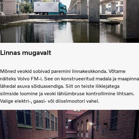
Linnas mugavalt
Mõned veokid sobivad paremini linnakeskkonda. Võtame
näiteks Volvo FM-i. See on konstrueeritud madala ja maapinna
lähedal asuva sõiduasendiga. Siit on teiste liiklejatega
silmside loomine ja veoki lähiümbruse kontrollimine lihtsam.
Valige elektri-, gaasi- või diiselmootori vahel.