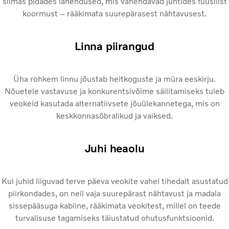
silmas pidades lahendused, mis vähendavad juhtides füüsilist
koormust – rääkimata suurepärasest nähtavusest.
Linna piirangud
Üha rohkem linnu jõustab heitkoguste ja müra eeskirju.
Nõuetele vastavuse ja konkurentsivõime säilitamiseks tuleb
veokeid kasutada alternatiivsete jõuülekannetega, mis on
keskkonnasõbralikud ja vaiksed.
Juhi heaolu
Kui juhid liiguvad terve päeva veokite vahel tihedalt asustatud
piirkondades, on neil vaja suurepärast nähtavust ja madala
sissepääsuga kabiine, rääkimata veokitest, millel on teede
turvalisuse tagamiseks täiustatud ohutusfunktsioonid.