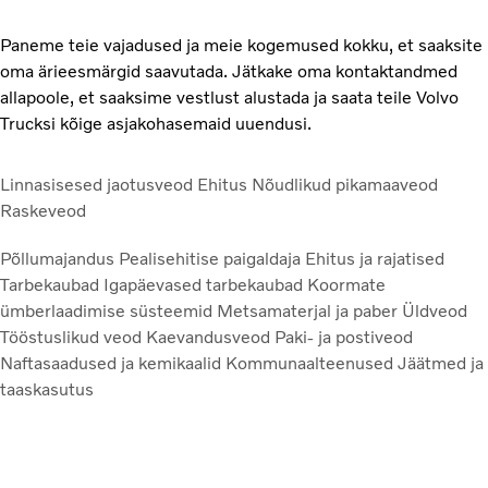
Paneme teie vajadused ja meie kogemused kokku, et saaksite
oma ärieesmärgid saavutada. Jätkake oma kontaktandmed
allapoole, et saaksime vestlust alustada ja saata teile Volvo
Trucksi kõige asjakohasemaid uuendusi.
Linnasisesed jaotusveod
Ehitus
Nõudlikud pikamaaveod
Raskeveod
Põllumajandus
Pealisehitise paigaldaja
Ehitus ja rajatised
Tarbekaubad
Igapäevased tarbekaubad
Koormate
ümberlaadimise süsteemid
Metsamaterjal ja paber
Üldveod
Tööstuslikud veod
Kaevandusveod
Paki- ja postiveod
Naftasaadused ja kemikaalid
Kommunaalteenused
Jäätmed ja
taaskasutus