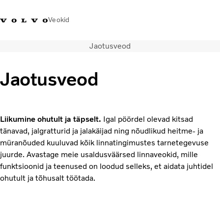
Veokid
Jaotusveod
+372 671
Volvo Action
Volvo Merchandise
Sisselogimine
Eest
8360
Service
pood
Jaotusveod
Transpordilahendused
Veokid
Teenused
Liikumine ohutult ja täpselt.
Igal pöördel olevad kitsad
KONTAKTID & ESINDUSED
tänavad, jalgratturid ja jalakäijad ning nõudlikud heitme- ja
Uudised
müranõuded kuuluvad kõik linnatingimustes tarnetegevuse
Meist
juurde. Avastage meie usaldusväärsed linnaveokid, mille
Kampaaniad
funktsioonid ja teenused on loodud selleks, et aidata juhtidel
ohutult ja tõhusalt töötada.