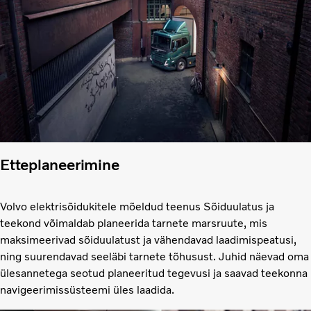
Etteplaneerimine
Volvo elektrisõidukitele mõeldud teenus Sõiduulatus ja
teekond võimaldab planeerida tarnete marsruute, mis
maksimeerivad sõiduulatust ja vähendavad laadimispeatusi,
ning suurendavad seeläbi tarnete tõhusust. Juhid näevad oma
ülesannetega seotud planeeritud tegevusi ja saavad teekonna
navigeerimissüsteemi üles laadida.