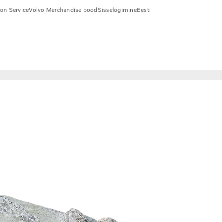
ion Service
Volvo Merchandise pood
Sisselogimine
Eesti