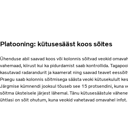
Platooning: kütusesääst koos sõites
Ühenduse abil saavad koos või kolonnis sõitvad veokid omavah
vahemaad, kiirust kui ka pidurdamist saab kontrollida. Tagapoo
kasutavad radarandurit ja kaamerat ning saavad teavet eessõitv
Praegu saab kolonnis sõitmisega säästa veoki kütusekulult ke
Järgmise kümnendi jooksul tõuseb see 15 protsendini, kuna v
sõitma üksteisele järjest lähemal. Tänu kütusesäästule vähen
ühtlasi on sõit ohutum, kuna veokid vahetavad omavahel infot.