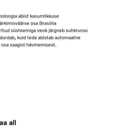
oloogia abist kasumlikkuse
rkimisväärse osa Brasiilia
ritud süsteemiga veok järgneb suhkruroo
pidurdab, kuid teda abistab automaatne
 osa saagist hävinemisest.
a all