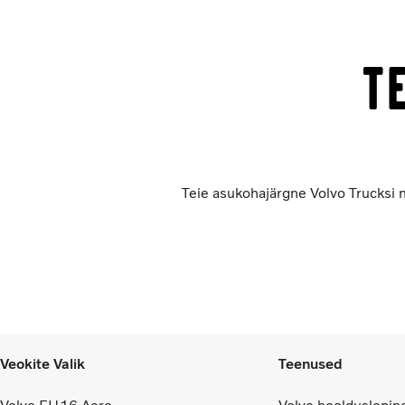
T
Teie asukohajärgne Volvo Trucksi m
Veokite Valik
Teenused