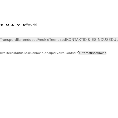
Veokid
Transpordilahendused
Veokid
Teenused
KONTAKTID & ESINDUSED
Uu
Kvaliteet
Ohutus
Keskkonnahoid
Karjäär
Volvo kontsern
Automatiseerimine
Meist
Automatiseerimine