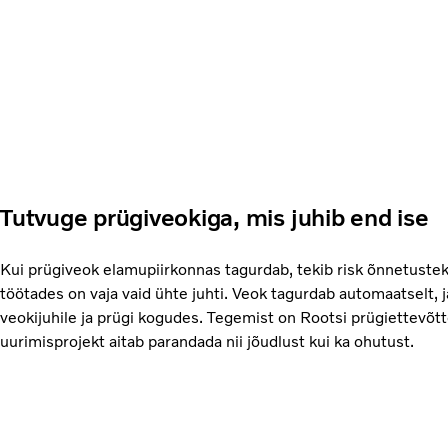
Tutvuge prügiveokiga, mis juhib end ise
Kui prügiveok elamupiirkonnas tagurdab, tekib risk õnnetustek
töötades on vaja vaid ühte juhti. Veok tagurdab automaatselt, 
veokijuhile ja prügi kogudes. Tegemist on Rootsi prügiettevõ
uurimisprojekt aitab parandada nii jõudlust kui ka ohutust.