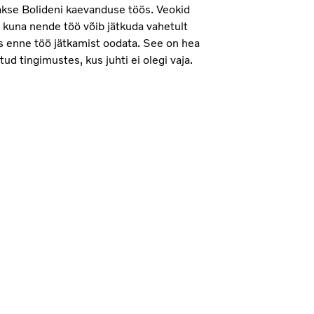
akse Bolideni kaevanduse töös. Veokid
, kuna nende töö võib jätkuda vahetult
ks enne töö jätkamist oodata. See on hea
ud tingimustes, kus juhti ei olegi vaja.