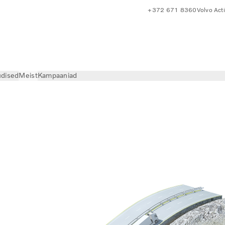
+372 671 8360
Volvo Act
dised
Meist
Kampaaniad