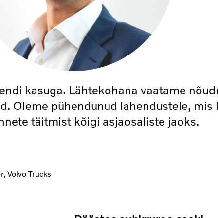
iendi kasuga. Lähtekohana vaatame nõud
did. Oleme pühendunud lahendustele, mis l
ete täitmist kõigi asjaosaliste jaoks.
r, Volvo Trucks