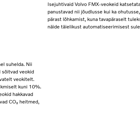
Isejuhtivaid Volvo FMX-veokeid katsetat
panustavad nii jõudlusse kui ka ohutusse
pärast lõhkamist, kuna tavapäraselt tule
näide täielikust automatiseerimisest sulet
el suhelda. Nii
l sõitvad veokid
atelt veokitelt.
skmiselt kuni 10%.
eokid hakkavad
evad CO₂ heitmed,