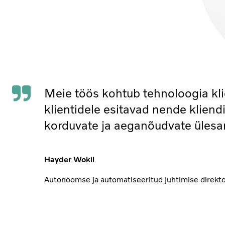
Meie töös kohtub tehnoloogia kl
klientidele esitavad nende klien
korduvate ja aeganõudvate ülesann
Hayder Wokil
Autonoomse ja automatiseeritud juhtimise direkto