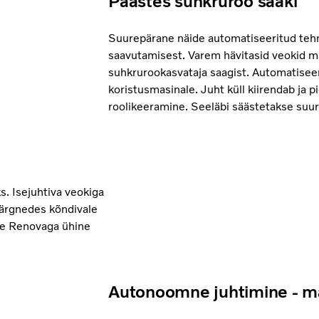
Päästes suhkruroo saaki
Suurepärane näide automatiseeritud tehn
saavutamisest. Varem hävitasid veokid mä
suhkrurookasvataja saagist. Automatisee
koristusmasinale. Juht küll kiirendab ja 
roolikeeramine. Seeläbi säästetakse suur
s. Isejuhtiva veokiga
järgnedes kõndivale
tte Renovaga ühine
Autonoomne juhtimine - ma