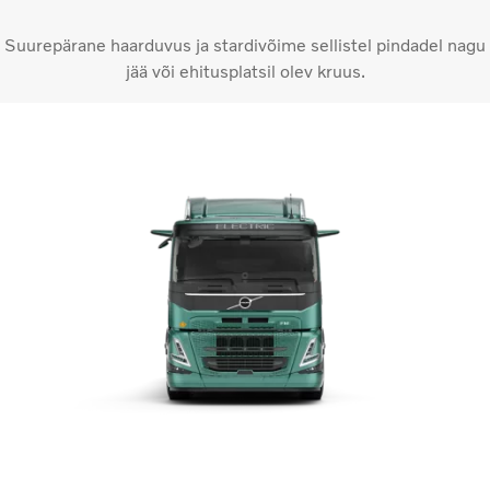
Suurepärane haarduvus ja stardivõime sellistel pindadel nagu
jää või ehitusplatsil olev kruus.