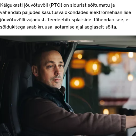
Käigukasti jõuvõtuvõll (PTO) on sidurist sõltumatu ja
vähendab paljudes kasutusvaldkondades elektromehaanilise
jõuvõtuvõlli vajadust. Teedeehitusplatsidel tähendab see, et
sõidukitega saab kruusa laotamise ajal aeglaselt sõita.