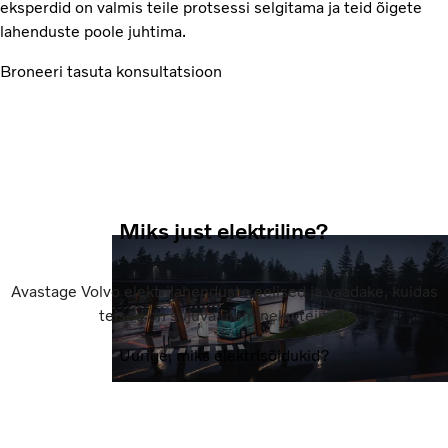
eksperdid on valmis teile protsessi selgitama ja teid õigete
lahenduste poole juhtima.
Broneeri tasuta konsultatsioon
Miks just elektriline?
Avastage Volvo elektrilahenduste eelised ja vaadake, kuidas
teised on sujuva ülemineku teinud.
Uurige, miks elektrisõidukid?