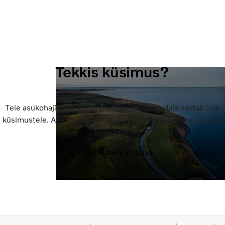
Tekkis küsimus?
Teie asukohajärgne Volvo Trucksi müügiesindaja vastab teie
küsimustele. Astuge sisse, helistage neile või paluge neil end
külastada.
Leidke kohalik esindus