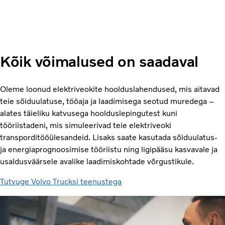
Kõik võimalused on saadaval
Oleme loonud elektriveokite hoolduslahendused, mis aitavad
teie sõiduulatuse, tööaja ja laadimisega seotud muredega –
alates täieliku katvusega hoolduslepingutest kuni
tööriistadeni, mis simuleerivad teie elektriveoki
transporditööülesandeid. Lisaks saate kasutada sõiduulatus-
ja energiaprognoosimise tööriistu ning ligipääsu kasvavale ja
usaldusväärsele avalike laadimiskohtade võrgustikule.
Tutvuge Volvo Trucksi teenustega