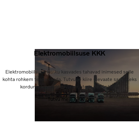
Elektromobiilsuse KKK
Elektromobiilsuse leviku kasvades tahavad inimesed selle
kohta rohkem teada saada. Tutvuge kiire ülevaate saamiseks
korduma kippuvate küsimuste ja vastustega.
Tutvu meie KKK-ga