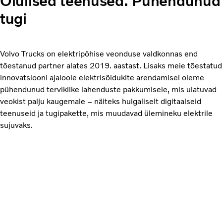
Olulised teenused. Pühendunud
tugi
Volvo Trucks on elektripõhise veonduse valdkonnas end
tõestanud partner alates 2019. aastast. Lisaks meie tõestatud
innovatsiooni ajaloole elektrisõidukite arendamisel oleme
pühendunud terviklike lahenduste pakkumisele, mis ulatuvad
veokist palju kaugemale – näiteks hulgaliselt digitaalseid
teenuseid ja tugipakette, mis muudavad ülemineku elektrile
sujuvaks.