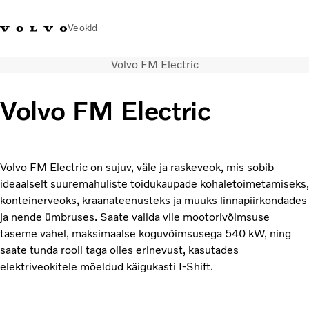
Veokid
Volvo FM Electric
+372 671
Volvo Action
Volvo Merchandise
Sisselogimine
Eest
8360
Service
pood
Volvo FM Electric
Transpordilahendused
Veokid
Teenused
Volvo FM Electric on sujuv, väle ja raskeveok, mis sobib
KONTAKTID & ESINDUSED
ideaalselt suuremahuliste toidukaupade kohaletoimetamiseks,
Uudised
konteinerveoks, kraanateenusteks ja muuks linnapiirkondades
Meist
ja nende ümbruses. Saate valida viie mootorivõimsuse
Kampaaniad
taseme vahel, maksimaalse koguvõimsusega 540 kW, ning
saate tunda rooli taga olles erinevust, kasutades
elektriveokitele mõeldud käigukasti I-Shift.