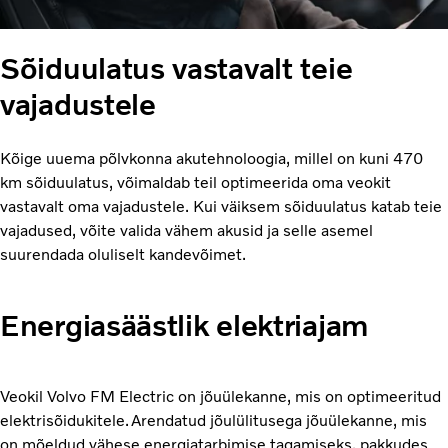
Sõiduulatus vastavalt teie
vajadustele
Kõige uuema põlvkonna akutehnoloogia, millel on kuni 470
km sõiduulatus, võimaldab teil optimeerida oma veokit
vastavalt oma vajadustele. Kui väiksem sõiduulatus katab teie
vajadused, võite valida vähem akusid ja selle asemel
suurendada oluliselt kandevõimet.
Energiasäästlik elektriajam
Veokil Volvo FM Electric on jõuülekanne, mis on optimeeritud
elektrisõidukitele. Arendatud jõulülitusega jõuülekanne, mis
on mõeldud vähese energiatarbimise tagamiseks, pakkudes