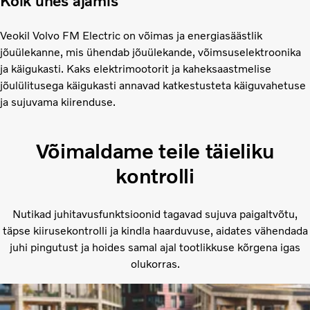
Kõik ühes ajamis
Veokil Volvo FM Electric on võimas ja energiasäästlik
jõuülekanne, mis ühendab jõuülekande, võimsuselektroonika
ja käigukasti. Kaks elektrimootorit ja kaheksaastmelise
jõulülitusega käigukasti annavad katkestusteta käiguvahetuse
ja sujuvama kiirenduse.
Võimaldame teile täieliku
kontrolli
Nutikad juhitavusfunktsioonid tagavad sujuva paigaltvõtu,
täpse kiirusekontrolli ja kindla haarduvuse, aidates vähendada
juhi pingutust ja hoides samal ajal tootlikkuse kõrgena igas
olukorras.