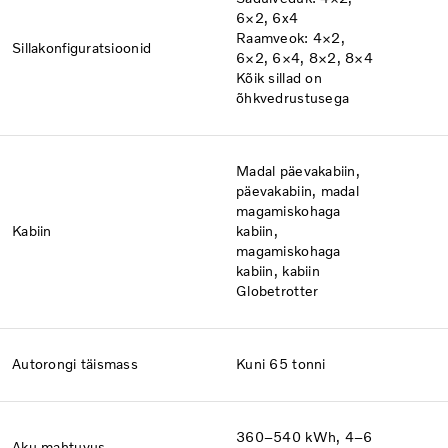
6×2, 6x4​​
Raamveok: 4×2,
Sillakonfiguratsioonid
6×2, 6×4, 8×2, 8×4
Kõik sillad on
õhkvedrustusega
Madal päevakabiin,
päevakabiin, madal
magamiskohaga
Kabiin
kabiin,
magamiskohaga
kabiin, kabiin
Globetrotter
Autorongi täismass
Kuni 65 tonni
360–540 kWh, 4–6
Aku mahtuvus