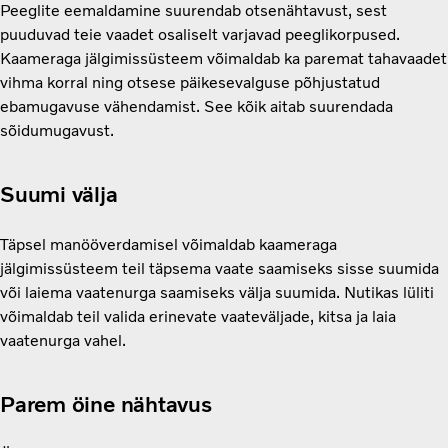
Peeglite eemaldamine suurendab otsenähtavust, sest
puuduvad teie vaadet osaliselt varjavad peeglikorpused.
Kaameraga jälgimissüsteem võimaldab ka paremat tahavaadet
vihma korral ning otsese päikesevalguse põhjustatud
ebamugavuse vähendamist. See kõik aitab suurendada
sõidumugavust.
Suumi välja
Täpsel manööverdamisel võimaldab kaameraga
jälgimissüsteem teil täpsema vaate saamiseks sisse suumida
või laiema vaatenurga saamiseks välja suumida. Nutikas lüliti
võimaldab teil valida erinevate vaateväljade, kitsa ja laia
vaatenurga vahel.
Parem öine nähtavus