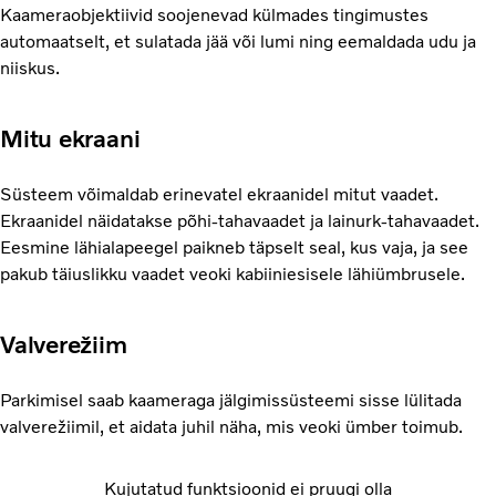
Kaameraobjektiivid soojenevad külmades tingimustes
automaatselt, et sulatada jää või lumi ning eemaldada udu ja
niiskus.
Mitu ekraani
Süsteem võimaldab erinevatel ekraanidel mitut vaadet.
Ekraanidel näidatakse põhi-tahavaadet ja lainurk-tahavaadet.
Eesmine lähialapeegel paikneb täpselt seal, kus vaja, ja see
pakub täiuslikku vaadet veoki kabiiniesisele lähiümbrusele.
Valverežiim
Parkimisel saab kaameraga jälgimissüsteemi sisse lülitada
valverežiimil, et aidata juhil näha, mis veoki ümber toimub.
Kujutatud funktsioonid ei pruugi olla