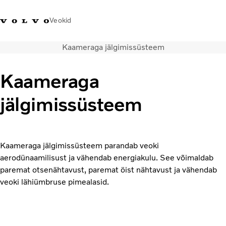
Veokid
Kaameraga jälgimissüsteem
+372 671
Volvo Action
Volvo Merchandise
Sisselogimine
Eest
8360
Service
pood
Kaameraga
Transpordilahendused
jälgimissüsteem
Veokid
Teenused
KONTAKTID & ESINDUSED
Uudised
Kaameraga jälgimissüsteem parandab veoki
Meist
aerodünaamilisust ja vähendab energiakulu. See võimaldab
Kampaaniad
paremat otsenähtavust, paremat öist nähtavust ja vähendab
veoki lähiümbruse pimealasid.