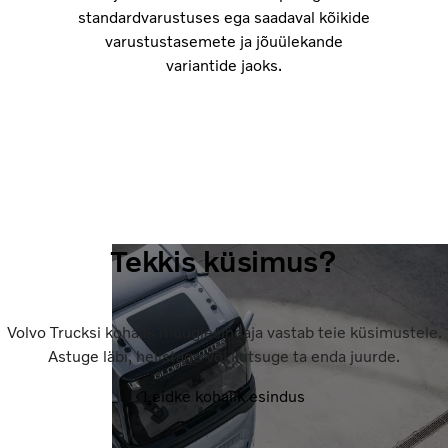
standardvarustuses ega saadaval kõikide
varustustasemete ja jõuülekande
variantide jaoks.
Tekkis küsimus?
Volvo Trucksi kohalik müügiesindaja vastab teie küsimustele.
Astuge läbi, helistage või kutsuge ta enda juurde.
Leidke kohalik esindus