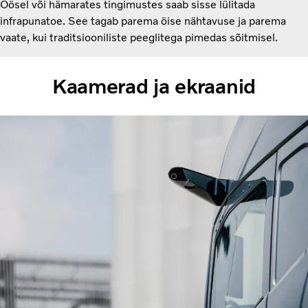
Öösel või hämarates tingimustes saab sisse lülitada
infrapunatoe. See tagab parema öise nähtavuse ja parema
vaate, kui traditsiooniliste peeglitega pimedas sõitmisel.
Kaamerad ja ekraanid