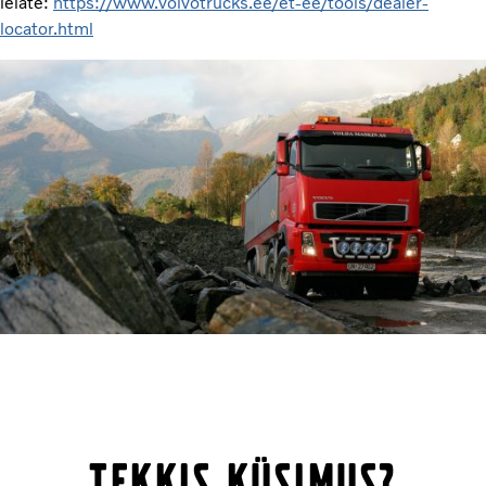
leiate:
https://www.volvotrucks.ee/et-ee/tools/dealer-
locator.html
Tekkis küsimus?