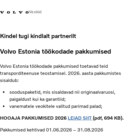
Veokid
+372 671
Volvo Action
Volvo Merchandise
Sisselogimine
Eest
Kindel tugi kindlalt partnerilt
8360
Service
pood
Volvo Estonia töökodade pakkumised
Transpordilahendused
Veokid
Volvo Estonia töökodade pakkumised toetavad teid
Teenused
transporditeenuse teostamisel. 2026. aasta pakkumistes
KONTAKTID & ESINDUSED
sisaldub:
Uudised
Meist
sooduspaketid, mis sisaldavad nii originaalvaruosi,
Kampaaniad
paigaldust kui ka garantiid;
vanematele veokitele valitud parimad palad;
HOOAJA PAKKUMISED 2026
LEIAD SIIT
(pdf, 694 KB).
Pakkumised kehtivad 01.06.2026 – 31.08.2026