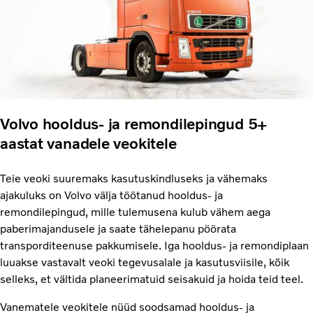
Volvo hooldus- ja remondilepingud 5+
aastat vanadele veokitele
Teie veoki suuremaks kasutuskindluseks ja vähemaks
ajakuluks on Volvo välja töötanud hooldus- ja
remondilepingud, mille tulemusena kulub vähem aega
paberimajandusele ja saate tähelepanu pöörata
transporditeenuse pakkumisele. Iga hooldus- ja remondiplaan
luuakse vastavalt veoki tegevusalale ja kasutusviisile, kõik
selleks, et vältida planeerimatuid seisakuid ja hoida teid teel.
Vanematele veokitele nüüd soodsamad hooldus- ja