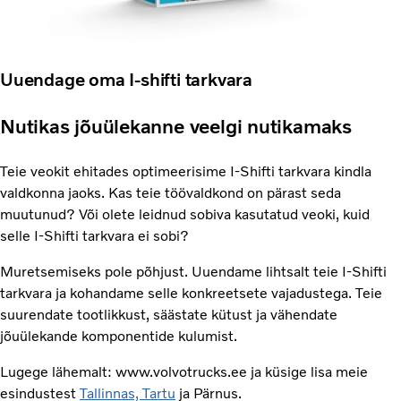
Uuendage oma I-shifti tarkvara
Nutikas jõuülekanne veelgi nutikamaks
Teie veokit ehitades optimeerisime I-Shifti tarkvara kindla
valdkonna jaoks. Kas teie töövaldkond on pärast seda
muutunud? Või olete leidnud sobiva kasutatud veoki, kuid
selle I-Shifti tarkvara ei sobi?
Muretsemiseks pole põhjust. Uuendame lihtsalt teie I-Shifti
tarkvara ja kohandame selle konkreetsete vajadustega. Teie
suurendate tootlikkust, säästate kütust ja vähendate
jõuülekande komponentide kulumist.
Lugege lähemalt: www.volvotrucks.ee ja küsige lisa meie
esindustest
Tallinnas, Tartu
ja Pärnus.