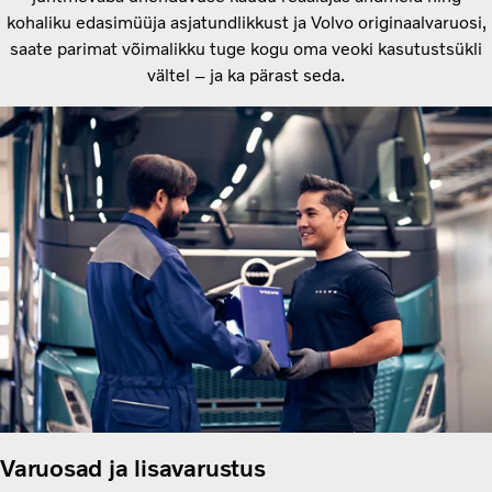
kohaliku edasimüüja asjatundlikkust ja Volvo originaalvaruosi,
saate parimat võimalikku tuge kogu oma veoki kasutustsükli
vältel – ja ka pärast seda.
Varuosad ja lisavarustus