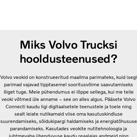
Miks Volvo Trucksi
hooldusteenused?
Volvo veokid on konstrueeritud maailma parimateks, kuid isegi
parimad vajavad tipptasemel sooritusvõime saavutamiseks
õiget tuge. Meie pühendumus ei lõppe sellega, kui me teile
veoki võtmed üle anname – see on alles algus. Pääsete Volvo
Connecti kaudu ligi digitaalsetele teenustele ja toele ning
sealt leiate nutikamaid viise oma kasutuskindluse
suurendamiseks, sõidukipargi haldamiseks ja energiatõhususe
parandamiseks. Kasutades veokite nutitehnoloogia ja
juhtmevaba ühenduvuse kaudu reaalajas andmeid ning