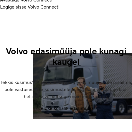
Logige sisse Volvo Connecti
Volvo edasimüüja pole kunagi
kaugel
Tekkis küsimus? Kuna meil on sadu edasimüüjaid üle maailma,
pole vastused teie küsimustele kunagi kaugel. Astuge läbi,
helistage või kutsuge meid enda juurde.
Leidke kohalik edasimüüja