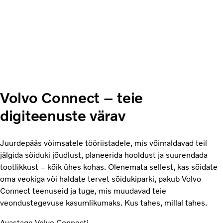
Volvo Connect – teie
digiteenuste värav
Juurdepääs võimsatele tööriistadele, mis võimaldavad teil
jälgida sõiduki jõudlust, planeerida hooldust ja suurendada
tootlikkust – kõik ühes kohas. Olenemata sellest, kas sõidate
oma veokiga või haldate tervet sõidukiparki, pakub Volvo
Connect teenuseid ja tuge, mis muudavad teie
veondustegevuse kasumlikumaks. Kus tahes, millal tahes.
Avastage Volvo Connecti