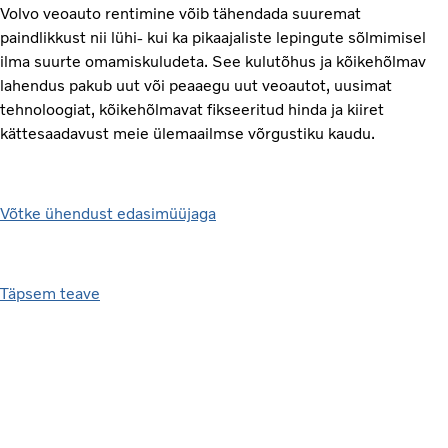
Volvo veoauto rentimine võib tähendada suuremat
paindlikkust nii lühi- kui ka pikaajaliste lepingute sõlmimisel
ilma suurte omamiskuludeta. See kulutõhus ja kõikehõlmav
lahendus pakub uut või peaaegu uut veoautot, uusimat
tehnoloogiat, kõikehõlmavat fikseeritud hinda ja kiiret
kättesaadavust meie ülemaailmse võrgustiku kaudu.
Võtke ühendust edasimüüjaga
Täpsem teave