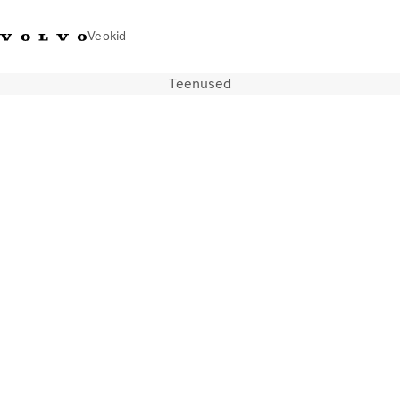
Veokid
Teenused
+372 671
Volvo Action
Volvo Merchandise
Sisselogimine
Eest
8360
Service
pood
Transpordilahendused
Veokid
Teenused
KONTAKTID & ESINDUSED
Uudised
Meist
Kampaaniad