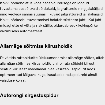
Kokkupõrkehoiatus koos hädapidurdusega on loodud
tuvastama eessõitvaid sõidukeid, jalgrattureid ning jalakäijaid
ning veokiga samas suunas liikuvaid jalgrattureid ja jalakäijaid.
Kokkupõrkeohu tuvastamisel hoiatab süsteem juhti. Kui juht
midagi ette ei võta ja risk säilib, pidurdab veok kokkupõrke
vältimiseks automaatselt.
Allamäge sõitmise kiirushoidik
Et vältida rattapidurite ülekuumenemist allamäge sõites, aitab
allamäge sõitmise kiirushoidik juhil piirata sõiduki kiirust
seatud kiirusest madalamal. See kasutab lisapidurit koos
optimeeritud käiguvalikuga, kasutades rattapidureid ainult
vajaduse korral.
Autorongi sirgestuspidur