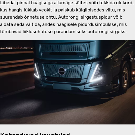
Libedal pinnal haagisega allamäge sõites võib tekkida olukord,
kus haagis lükkab veokit ja paiskub külglibisedes viltu, mis
suurendab õnnetuse ohtu. Autorongi sirgestuspidur võib
aidata seda vältida, andes haagisele pidurdusimpulsse, mis
tõmbavad liiklusohutuse parandamiseks autorongi sirgeks.