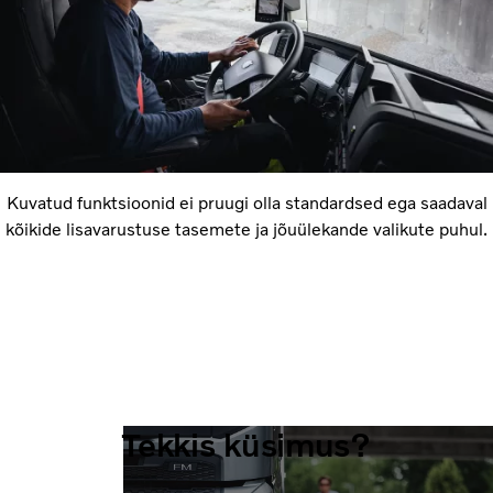
Kuvatud funktsioonid ei pruugi olla standardsed ega saadaval
kõikide lisavarustuse tasemete ja jõuülekande valikute puhul.
Tekkis küsimus?