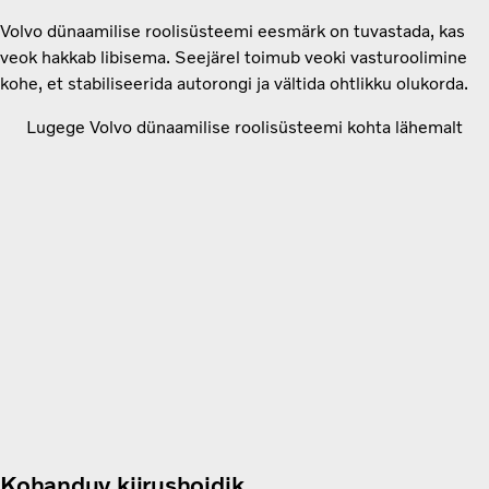
Volvo dünaamilise roolisüsteemi eesmärk on tuvastada, kas
veok hakkab libisema. Seejärel toimub veoki vasturoolimine
kohe, et stabiliseerida autorongi ja vältida ohtlikku olukorda.
Lugege Volvo dünaamilise roolisüsteemi kohta lähemalt
Kohanduv kiirushoidik