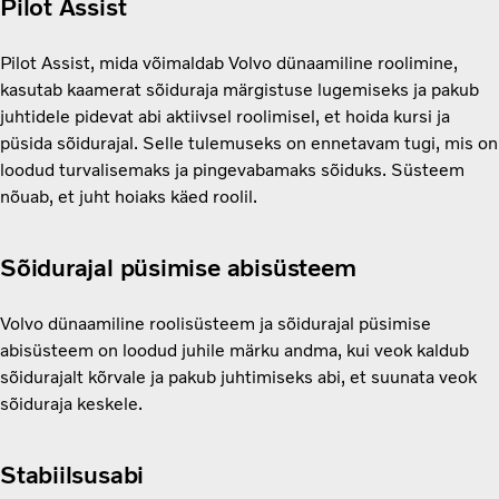
Pilot Assist
Pilot Assist, mida võimaldab Volvo dünaamiline roolimine,
kasutab kaamerat sõiduraja märgistuse lugemiseks ja pakub
juhtidele pidevat abi aktiivsel roolimisel, et hoida kursi ja
püsida sõidurajal. Selle tulemuseks on ennetavam tugi, mis on
loodud turvalisemaks ja pingevabamaks sõiduks. Süsteem
nõuab, et juht hoiaks käed roolil.
Sõidurajal püsimise abisüsteem
Volvo dünaamiline roolisüsteem ja sõidurajal püsimise
abisüsteem on loodud juhile märku andma, kui veok kaldub
sõidurajalt kõrvale ja pakub juhtimiseks abi, et suunata veok
sõiduraja keskele.
Stabiilsusabi