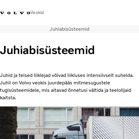
Veokid
Juhiabisüsteemid
+372 671
Volvo Action
Volvo Merchandise
Sisselogimine
Eest
8360
Service
pood
Juhiabisüsteemid
Transpordilahendused
Veokid
Teenused
Juhid ja teised liiklejad võivad liikluses intensiivselt suhelda.
KONTAKTID & ESINDUSED
Juhil on Volvo veokis juurdepääs mitmesugustele
Uudised
tugisüsteemidele, mis aitavad õnnetusi vältida ja teelolijaid
Meist
kaitsta.
Kampaaniad