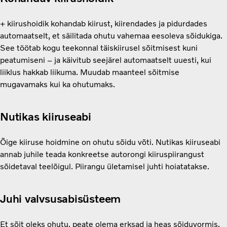
+ kiirushoidik kohandab kiirust, kiirendades ja pidurdades
automaatselt, et säilitada ohutu vahemaa eesoleva sõidukiga.
See töötab kogu teekonnal täiskiirusel sõitmisest kuni
peatumiseni – ja käivitub seejärel automaatselt uuesti, kui
liiklus hakkab liikuma. Muudab maanteel sõitmise
mugavamaks kui ka ohutumaks.
Nutikas kiiruseabi
Õige kiiruse hoidmine on ohutu sõidu võti. Nutikas kiiruseabi
annab juhile teada konkreetse autorongi kiiruspiirangust
sõidetaval teelõigul. Piirangu ületamisel juhti hoiatatakse.
Juhi valvsusabisüsteem
Et sõit oleks ohutu, peate olema erksad ja heas sõiduvormis.