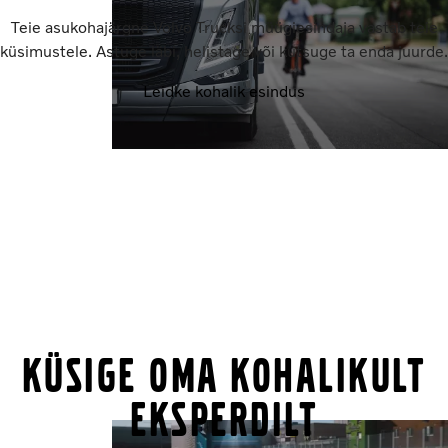
Teie asukohajärgne Volvo Trucksi müügiesindaja vastab teie
küsimustele. Astuge läbi, helistage või kutsuge ta enda juurde.
Leidke kohalik esindus
KÜSIGE OMA KOHALIKULT
EKSPERDILT