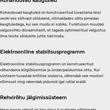
Kohanduvad kaugtuled
Kohanduvad kaugtuled on konstrueeritud tuvastama teisi
veoki ees sõitvaid sõidukeid, võimaldades sõita pimedas
kaugtuledega, kui see muidu ei sobiks. Funktsioon muudab
valgusvihku dünaamiliselt, et tagada optimeeritud valgustus
ilma teiste sõidukite juhte häirimata.
Elektrooniline stabiilsusprogramm
Elektrooniline stabiilsusprogramm on konstrueeritud
vähendama külglibisemise ja ümberpaiskumise ohtu. Kui
süsteem tuvastab kriitilise olukorra, vähendab see mootori
võimsust ning rakendab pidureid igal rattal eraldi.
Rehvirõhu jälgimissüsteem
Heas korras rehvid on hea algus turvaliseks sõitmiseks.