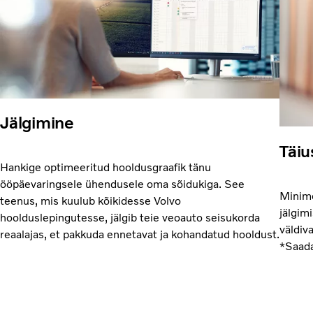
Jälgimine
Täiu
Hankige optimeeritud hooldusgraafik tänu
ööpäevaringsele ühendusele oma sõidukiga. See
Minime
teenus, mis kuulub kõikidesse Volvo
jälgim
hoolduslepingutesse, jälgib teie veoauto seisukorda
väldiv
reaalajas, et pakkuda ennetavat ja kohandatud hooldust.
*Saada