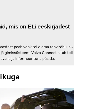
d, mis on ELi eeskirjadest
aastast peab veokitel olema rehvirõhu ja -
jälgimissüsteem. Volvo Connect aitab teil
avana ja informeerituna püsida.
likuga