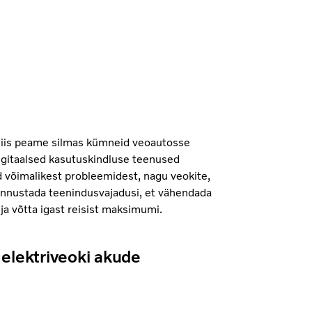
siis peame silmas kümneid veoautosse
igitaalsed kasutuskindluse teenused
d võimalikest probleemidest, nagu veokite,
l ennustada teenindusvajadusi, et vähendada
ja võtta igast reisist maksimumi.
elektriveoki akude