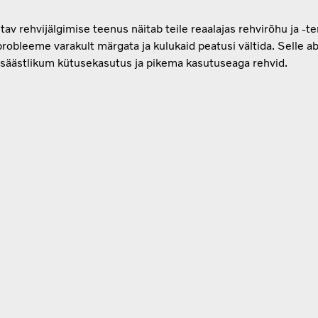
av rehvijälgimise teenus näitab teile reaalajas rehvirõhu ja -t
probleeme varakult märgata ja kulukaid peatusi vältida. Selle ab
 säästlikum kütusekasutus ja pikema kasutuseaga rehvid.