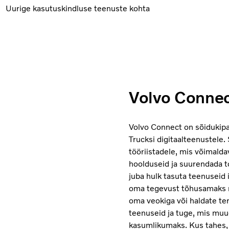
Uurige kasutuskindluse teenuste kohta
Volvo Conne
Volvo Connect on sõidukipa
Trucksi digitaalteenustele
tööriistadele, mis võimaldav
hoolduseid ja suurendada t
juba hulk tasuta teenuseid 
oma tegevust tõhusamaks m
oma veokiga või haldate te
teenuseid ja tuge, mis mu
kasumlikumaks. Kus tahes, 