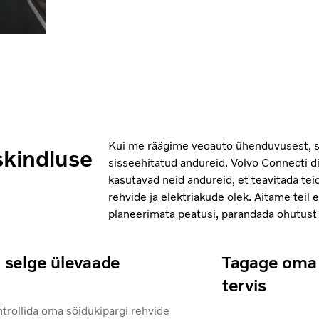
Kui me räägime veoauto ühenduvusest, 
skindluse
sisseehitatud andureid. Volvo Connecti d
kasutavad neid andureid, et teavitada tei
rehvide ja elektriakude olek. Aitame tei
planeerimata peatusi, parandada ohutust 
 selge ülevaade
Tagage oma 
tervis
trollida oma sõidukipargi rehvide