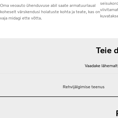
seisukor
Oma veoauto ühenduvuse abil saate armatuurlaual
viivitama
koheselt värskendusi hoiatuste kohta ja teate, kas on
kuvataks
vaja midagi ette võtta.
Teie 
Vaadake lähemalt 
Rehvijälgimise teenus