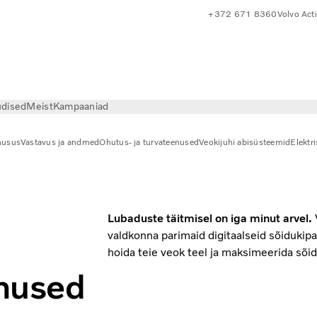
+372 671 8360
Volvo Act
dised
Meist
Kampaaniad
husus
Vastavus ja andmed
Ohutus- ja turvateenused
Veokijuhi abisüsteemid
Elektr
Lubaduste täitmisel on iga minut arvel.
valdkonna parimaid digitaalseid sõidukipa
hoida teie veok teel ja maksimeerida sõid
enused