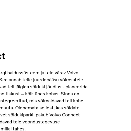
ct
rgi haldussüsteem ja teie värav Volvo
. See annab teile juurdepääsu võimsatele
ad teil jälgida sõiduki jõudlust, planeerida
ootlikkust – kõik ühes kohas. Sinna on
integreeritud, mis võimaldavad teil kohe
uuta. Olenemata sellest, kas sõidate
rvet sõidukiparki, pakub Volvo Connect
udavad teie veondustegevuse
millal tahes.