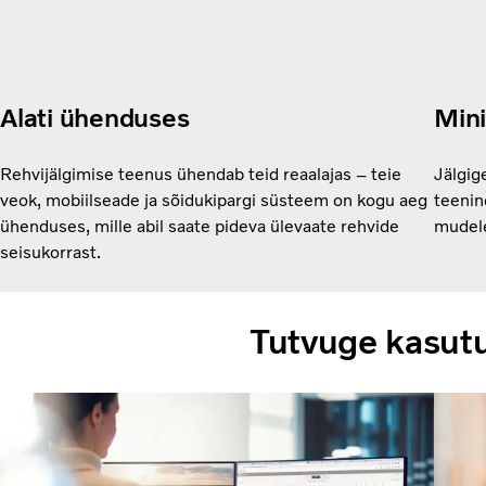
Alati ühenduses
Mini
Rehvijälgimise teenus ühendab teid reaalajas – teie
Jälgig
veok, mobiilseade ja sõidukipargi süsteem on kogu aeg
teenin
ühenduses, mille abil saate pideva ülevaate rehvide
mudele
seisukorrast.
Tutvuge kasutu