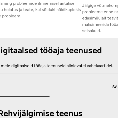
da ning probleemide ilmnemisel antakse
Jälgige võtmekomp
tu hoiatus ja teate, kui sõiduki näidikuplokis
probleeme enne ne
e probleem.
edasimüüjalt teavit
maksimeerida tööae
seisakuid.
digitaalsed tööaja teenused
meie digitaalseid tööaja teenuseid allolevatel vahekaartidel.
Sõi
Rehvijälgimise teenus