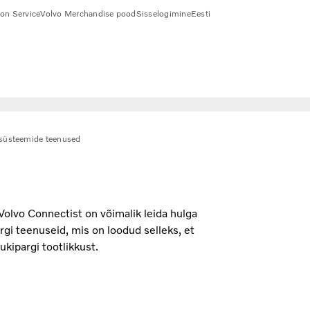
ion Service
Volvo Merchandise pood
Sisselogimine
Eesti
isüsteemide teenused
Volvo Connectist on võimalik leida hulga
rgi teenuseid, mis on loodud selleks, et
ukipargi tootlikkust.