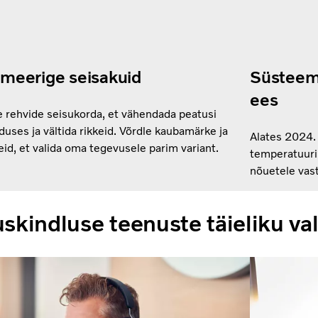
meerige seisakuid
Süsteemi
ees
e rehvide seisukorda, et vähendada peatusi
duses ja vältida rikkeid. Võrdle kaubamärke ja
Alates 2024. 
id, et valida oma tegevusele parim variant.
temperatuuri 
nõuetele vast
skindluse teenuste täieliku va