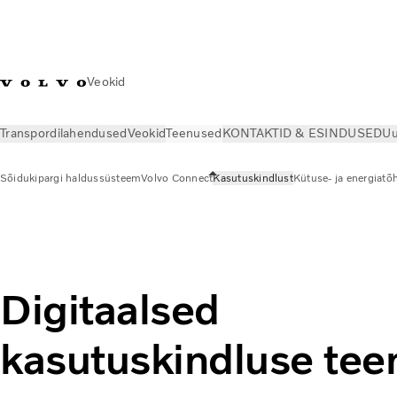
Veokid
Transpordilahendused
Veokid
Teenused
KONTAKTID & ESINDUSED
Uu
Sõidukipargi haldussüsteem
Volvo Connect
Kasutuskindlust
Kütuse- ja energiatõ
Teenused
Sõidukipargi haldussüsteem
Kasutuskindlust
Digitaalsed
kasutuskindluse te