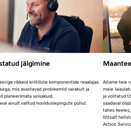
statud jälgimine
Maantee
erige rikkeid kriitiliste komponentide reaalajas
Aitame teie v
isega, mis avastavad probleemid varakult ja
meie laiaulat
ad planeerimata seisakuid.
ja volitatud 
val ainult valitud hoolduslepingute puhul.
saadaval ööpä
tahes keeles
lihtsalt heli
Action Servic