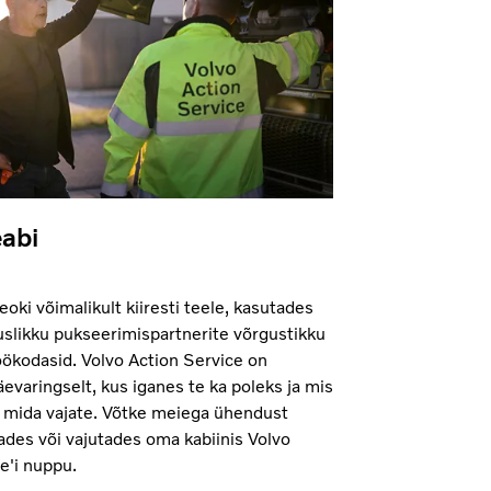
abi
eoki võimalikult kiiresti teele, kasutades
uslikku pukseerimispartnerite võrgustikku
töökodasid. Volvo Action Service on
evaringselt, kus iganes te ka poleks ja mis
, mida vajate. Võtke meiega ühendust
stades või vajutades oma kabiinis Volvo
e'i nuppu.