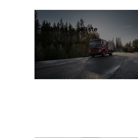
Tuletõrje ja pääste
Uurige lähemalt