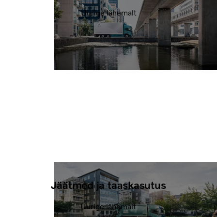
Uurige lähemalt
Jäätmed ja taaskasutus
Uurige lähemalt