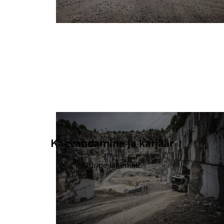
Kaevandamine ja karjäär
Uurige lähemalt