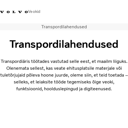
Veokid
Transpordilahendused
+372 671
Volvo Action
Volvo Merchandise
Sisselogimine
Eest
8360
Service
pood
Transpordilahendused
Transpordilahendused
Veokid
Transpordiäris töötades vastutad selle eest, et maailm liiguks.
Teenused
Olenemata sellest, kas veate ehitusplatsile materjale või
KONTAKTID & ESINDUSED
tuletõrjujaid põleva hoone juurde, oleme siin, et teid toetada –
selleks, et leiaksite tööde tegemiseks õige veoki,
Uudised
funktsioonid, hoolduslepingud ja digiteenused.
Meist
Kampaaniad