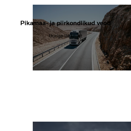
Pikamaa- ja piirkondlikud veod
Uurige lähemalt