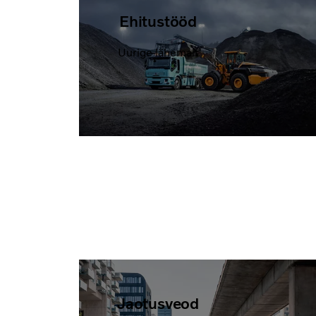
Ehitustööd
Uurige lähemalt
Jaotusveod