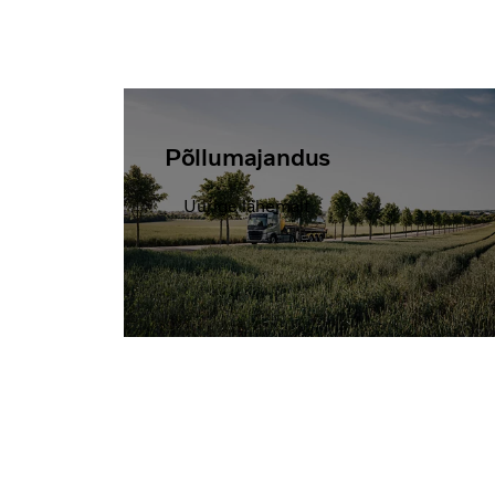
Põllumajandus
Uurige lähemalt