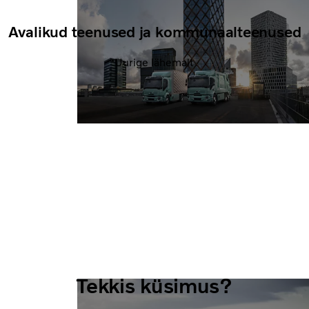
Avalikud teenused ja kommunaalteenused
Uurige lähemalt
Tekkis küsimus?