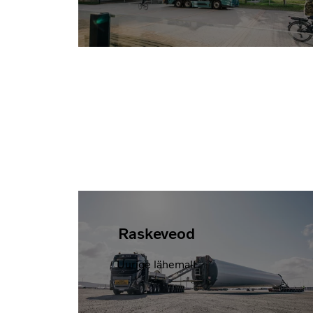
Raskeveod
Uurige lähemalt