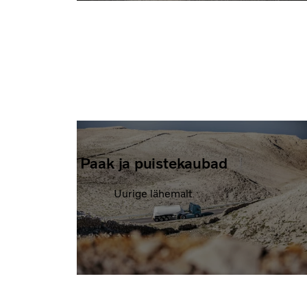
Paak ja puistekaubad
Uurige lähemalt