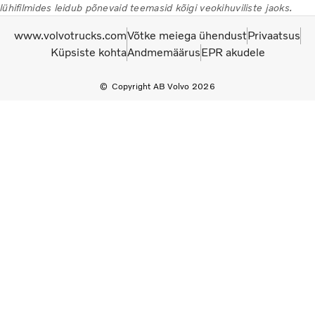
lühifilmides leidub põnevaid teemasid kõigi veokihuviliste jaoks.
www.volvotrucks.com
Võtke meiega ühendust
Privaatsus
Küpsiste kohta
Andmemäärus
EPR akudele
Copyright AB Volvo 2026