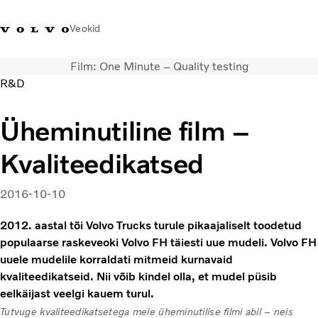
Veokid
Film: One Minute – Quality testing
+372 671
Volvo Action
Volvo Merchandise
Sisselogimine
Eest
R&D
8360
Service
pood
Üheminutiline film –
Transpordilahendused
Veokid
Kvaliteedikatsed
Teenused
KONTAKTID & ESINDUSED
2016-10-10
Uudised
Meist
2012. aastal tõi Volvo Trucks turule pikaajaliselt toodetud
Kampaaniad
populaarse raskeveoki Volvo FH täiesti uue mudeli. Volvo FH
uuele mudelile korraldati mitmeid kurnavaid
kvaliteedikatseid. Nii võib kindel olla, et mudel püsib
eelkäijast veelgi kauem turul.
Tutvuge kvaliteedikatsetega meie üheminutilise filmi abil – neis