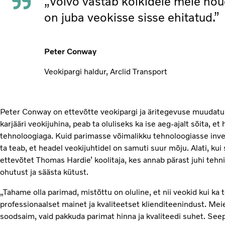
„Volvo vastab kõikidele meie nõue
on juba veokisse sisse ehitatud.”
Peter Conway
Veokipargi haldur, Arclid Transport
Peter Conway on ettevõtte veokipargi ja äritegevuse muudatu
karjääri veokijuhina, peab ta oluliseks ka ise aeg-ajalt sõita, e
tehnoloogiaga. Kuid parimasse võimalikku tehnoloogiasse inve
ta teab, et headel veokijuhtidel on samuti suur mõju. Alati, kui
ettevõtet Thomas Hardie’ koolitaja, kes annab pärast juhi tehn
ohutust ja säästa kütust.
„Tahame olla parimad, mistõttu on oluline, et nii veokid kui ka 
professionaalset mainet ja kvaliteetset klienditeenindust. Mei
soodsaim, vaid pakkuda parimat hinna ja kvaliteedi suhet. Se