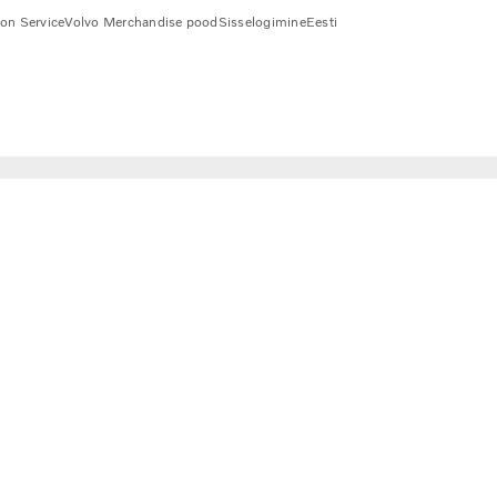
ion Service
Volvo Merchandise pood
Sisselogimine
Eesti