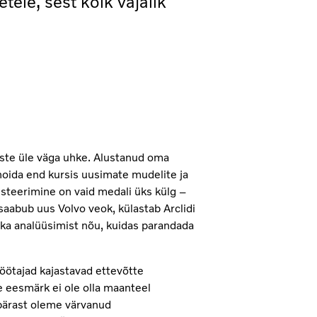
tele, sest kõik vajalik
ste üle väga uhke. Alustanud oma
t hoida end kursis uusimate mudelite ja
steerimine on vaid medali üks külg –
 saabub uus Volvo veok, külastab Arclidi
ika analüüsimist nõu, kuidas parandada
töötajad kajastavad ettevõtte
e eesmärk ei ole olla maanteel
epärast oleme värvanud