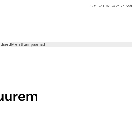
+372 671 8360
Volvo Act
dised
Meist
Kampaaniad
uurem kandevõime | Volvo Estonia
suurem