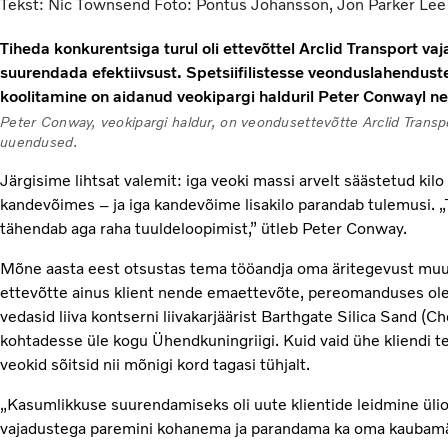
Tekst: Nic Townsend Foto: Pontus Johansson, Jon Parker Lee
Tiheda konkurentsiga turul oli ettevõttel Arclid Transport 
suurendada efektiivsust. Spetsiifilistesse veonduslahenduste
koolitamine on aidanud veokipargi halduril Peter Conwayl 
Peter Conway, veokipargi haldur, on veondusettevõtte Arclid Transpor
uuendused.
Järgisime lihtsat valemit: iga veoki massi arvelt säästetud kil
kandevõimes – ja iga kandevõime lisakilo parandab tulemusi. „T
tähendab aga raha tuuldeloopimist,” ütleb Peter Conway.
Mõne aasta eest otsustas tema tööandja oma äritegevust muuta
ettevõtte ainus klient nende emaettevõte, pereomanduses ole
vedasid liiva kontserni liivakarjäärist Barthgate Silica Sand (
kohtadesse üle kogu Ühendkuningriigi. Kuid vaid ühe kliendi 
veokid sõitsid nii mõnigi kord tagasi tühjalt.
„Kasumlikkuse suurendamiseks oli uute klientide leidmine üliol
vajadustega paremini kohanema ja parandama ka oma kaubamär