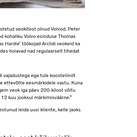
stetud veokitest olnud Volvod. Peter
öd kohaliku Volvo esinduse Thomas
 Hardie’ töökojad Arclidi veokeid ka
ides hoiavad nad regulaarselt tihedat
 vajadustega ega tule koosteliinilt
ie ettevõtte eesmärkidele vastu. Kuna
gem veok iga päev 200-kilost võitu
 12 kuu jooksul märkimisväärne.”
stunud leida uusi kliente, kelle jaoks