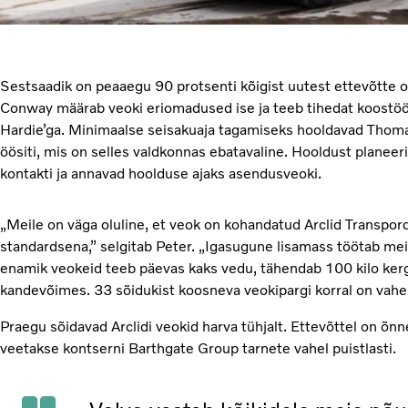
Sestsaadik on peaaegu 90 protsenti kõigist uutest ettevõtte o
Conway määrab veoki eriomadused ise ja teeb tihedat koostö
Hardie’ga. Minimaalse seisakuaja tagamiseks hooldavad Thomas
öösiti, mis on selles valdkonnas ebatavaline. Hooldust planeer
kontakti ja annavad hoolduse ajaks asendusveoki.
„Meile on väga oluline, et veok on kohandatud Arclid Transpordi
standardsena,” selgitab Peter. „Igasugune lisamass töötab me
enamik veokeid teeb päevas kaks vedu, tähendab 100 kilo ker
kandevõimes. 33 sõidukist koosneva veokipargi korral on vahe
Praegu sõidavad Arclidi veokid harva tühjalt. Ettevõttel on õnne
veetakse kontserni Barthgate Group tarnete vahel puistlasti.