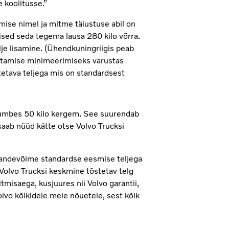
 koolitusse.”
mise nimel ja mitme täiustuse abil on
sed seda tegema lausa 280 kilo võrra.
je lisamine. (Ühendkuningriigis peab
utamise minimeerimiseks varustas
stetava teljega mis on standardsest
l umbes 50 kilo kergem. See suurendab
saab nüüd kätte otse Volvo Trucksi
andevõime standardse eesmise teljega
„Volvo Trucksi keskmine tõstetav telg
tmisaega, kusjuures nii Volvo garantii,
vo kõikidele meie nõuetele, sest kõik