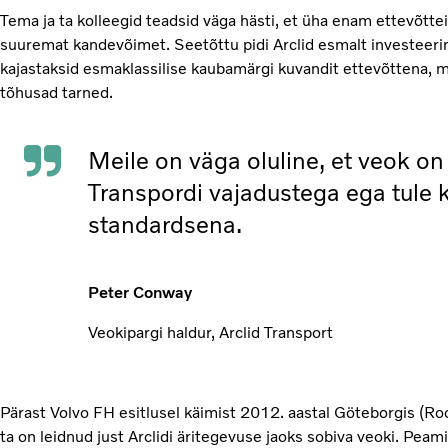
Tema ja ta kolleegid teadsid väga hästi, et üha enam ettevõtte
suuremat kandevõimet. Seetõttu pidi Arclid esmalt investeeri
kajastaksid esmaklassilise kaubamärgi kuvandit ettevõttena, 
tõhusad tarned.
Meile on väga oluline, et veok o
Transpordi vajadustega ega tule ko
standardsena.
Peter Conway
Veokipargi haldur, Arclid Transport
Pärast Volvo FH esitlusel käimist 2012. aastal Göteborgis (Ro
ta on leidnud just Arclidi äritegevuse jaoks sobiva veoki. Peam