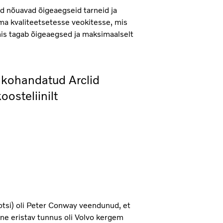
id nõuavad õigeaegseid tarneid ja
ma kvaliteetsetesse veokitesse, mis
mis tagab õigeaegsed ja maksimaalselt
n kohandatud Arclid
osteliinilt
otsi) oli Peter Conway veendunud, et
ine eristav tunnus oli Volvo kergem