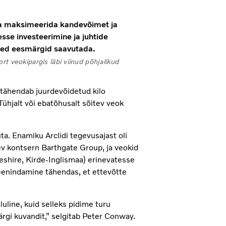
vaja maksimeerida kandevõimet ja
sse investeerimine ja juhtide
need eesmärgid saavutada.
t veokipargis läbi viinud põhjalikud
o tähendab juurdevõidetud kilo
ühjalt või ebatõhusalt sõitev veok
. Enamiku Arclidi tegevusajast oli
v kontsern Barthgate Group, ja veokid
Cheshire, Kirde-Inglismaa) erinevatesse
teenindamine tähendas, et ettevõtte
uline, kuid selleks pidime turu
gi kuvandit,” selgitab Peter Conway.