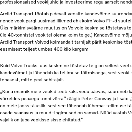
professionaalsed veokijuhid ja investeerime regulaarselt nende
Arclid Transport töötab pidevalt veokite kandevõime suurenda
nende veokipargi uusimad liikmed ehk kolm Volvo FH-d suuteli
Üks märkimisväärne muutus on Volvole keskmise tõstetava tel
üle 40-tonnistel veokitel olema kolm telge.) Kandevõime mõj
Arclid Transport Volvod kolmandalt tarnijalt pärit keskmise tõ
eesmisest teljest umbes 400 kilo kergem.
Kuid Volvo Trucksi uus keskmine tõstetav telg on sellest vee
kandevõimet ja lühendab ka tellimuse täitmisaega, sest veoki 
tehasest, mitte pealisehitajalt.
„Kuna enamik meie veokid teeb kaks vedu päevas, suureneb k
võrreldes peaaegu tonni võrra,” räägib Peter Conway ja lisab: 
on meie jaoks täiuslik, sest see tähendab lühemat tellimuse täi
osade saadavus ja muud tingimused on samad. Nüüd vastab Vol
vajalik on juba veokisse sisse ehitatud.”