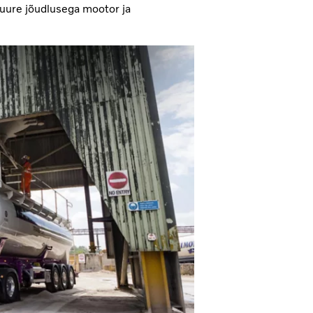
suure jõudlusega mootor ja