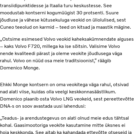
transiidipunktidesse ja Itaalia turu keskustesse. See
moodustab kontserni kogumüügist 30 protsenti. Suure
jõudluse ja vähese kütusekuluga veokid on üliolulised, sest
Cuneo teeolud on karmid – teed on kitsad ja maastik mägine.
„Ostsime esimesed Volvo veokid kaheksakümnendate alguses
– kaks Volvo F720, millega ka ise sõitsin. Valisime Volvo
nende kvaliteedi pärast ja oleme veokite jõudlusega väga
rahul. Volvo on nüüd osa meie traditsioonist,“ räägib
Domenico Monge.
Ehkki Monge kontsern on oma veokitega väga rahul, otsivad
nad alati viise, kuidas olla veelgi keskkonnasäästlikum.
Domenico plaanib osta Volvo LNG veokeid, sest pereettevõtte
DNA-s on soov avastada uusi lahendusi:
„Teadus- ja arendustegevus on alati olnud meie edus tähtsal
kohal. Gaasimootoriga veokite kasutamine mitte üksnes ei
hoia keskkonda. See aitab ka kahandada ettevõtte otseseid ja