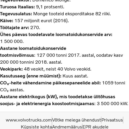
Turuosa Itaalias:
9,1 protsenti.
Tegevusulatus:
Monge tooteid eksporditakse 82 riiki.
Käive:
157 miljonit eurot (2016).
Töötajate arv:
270.
Ühes päevas toodetavate loomatoidukonservide arv:
1 500 000.
Aastane loomatoidukonservide
tootmisvõimsus
: 127 000 tonni 2017. aastal, oodatav kasv
200 000 tonnini 2018. aastal.
Veokipark:
48 veokit, neist 40 Volvo veokid.
Kasutusaeg (enne müümist):
Kuus aastat.
CO₂-heite vähendamine päikesepaneelide abil:
1059 tonni
CO₂ aastas.
Aastane elektrikogus (kW), mis toodetakse ülitõhusas
soojus- ja elektrienergia koostootmisjaamas
: 3 500 000 kW.
www.volvotrucks.com
Võtke meiega ühendust
Privaatsus
Küpsiste kohta
Andmemäärus
EPR akudele