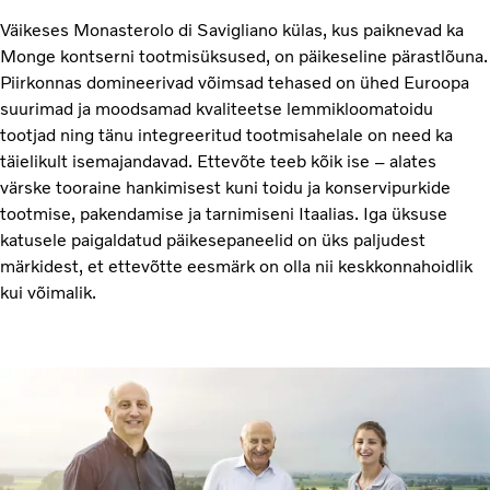
Väikeses Monasterolo di Savigliano külas, kus paiknevad ka
Monge kontserni tootmisüksused, on päikeseline pärastlõuna.
Piirkonnas domineerivad võimsad tehased on ühed Euroopa
suurimad ja moodsamad kvaliteetse lemmikloomatoidu
tootjad ning tänu integreeritud tootmisahelale on need ka
täielikult isemajandavad. Ettevõte teeb kõik ise – alates
värske tooraine hankimisest kuni toidu ja konservipurkide
tootmise, pakendamise ja tarnimiseni Itaalias. Iga üksuse
katusele paigaldatud päikesepaneelid on üks paljudest
märkidest, et ettevõtte eesmärk on olla nii keskkonnahoidlik
kui võimalik.