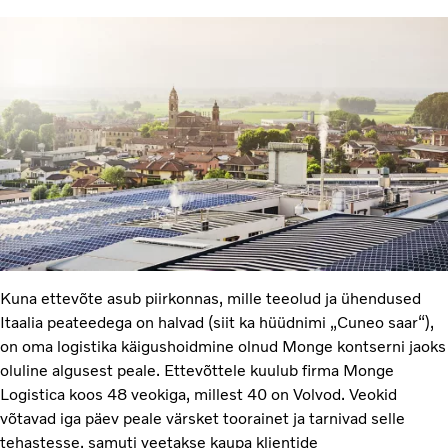
Kuna ettevõte asub piirkonnas, mille teeolud ja ühendused
Itaalia peateedega on halvad (siit ka hüüdnimi „Cuneo saar“),
on oma logistika käigushoidmine olnud Monge kontserni jaoks
oluline algusest peale. Ettevõttele kuulub firma Monge
Logistica koos 48 veokiga, millest 40 on Volvod. Veokid
võtavad iga päev peale värsket toorainet ja tarnivad selle
tehastesse, samuti veetakse kaupa klientide