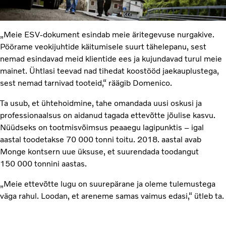
„Meie ESV-dokument esindab meie äritegevuse nurgakive.
Pöörame veokijuhtide käitumisele suurt tähelepanu, sest
nemad esindavad meid klientide ees ja kujundavad turul meie
mainet. Ühtlasi teevad nad tihedat koostööd jaekauplustega,
sest nemad tarnivad tooteid,“ räägib Domenico.
Ta usub, et ühtehoidmine, tahe omandada uusi oskusi ja
professionaalsus on aidanud tagada ettevõtte jõulise kasvu.
Nüüdseks on tootmisvõimsus peaaegu lagipunktis – igal
aastal toodetakse 70 000 tonni toitu. 2018. aastal avab
Monge kontsern uue üksuse, et suurendada toodangut
150 000 tonnini aastas.
„Meie ettevõtte lugu on suurepärane ja oleme tulemustega
väga rahul. Loodan, et areneme samas vaimus edasi,“ ütleb ta.