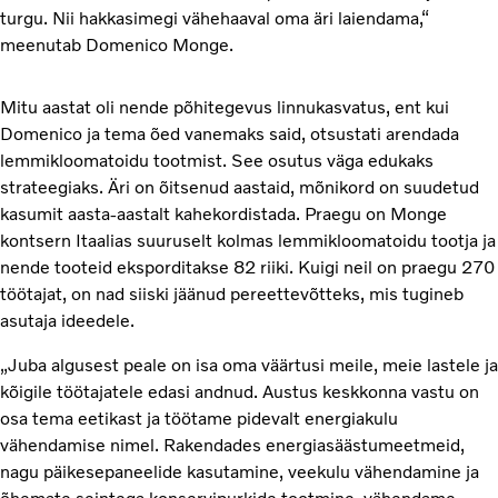
turgu. Nii hakkasimegi vähehaaval oma äri laiendama,“
meenutab Domenico Monge.
Mitu aastat oli nende põhitegevus linnukasvatus, ent kui
Domenico ja tema õed vanemaks said, otsustati arendada
lemmikloomatoidu tootmist. See osutus väga edukaks
strateegiaks. Äri on õitsenud aastaid, mõnikord on suudetud
kasumit aasta-aastalt kahekordistada. Praegu on Monge
kontsern Itaalias suuruselt kolmas lemmikloomatoidu tootja ja
nende tooteid eksporditakse 82 riiki. Kuigi neil on praegu 270
töötajat, on nad siiski jäänud pereettevõtteks, mis tugineb
asutaja ideedele.
„Juba algusest peale on isa oma väärtusi meile, meie lastele ja
kõigile töötajatele edasi andnud. Austus keskkonna vastu on
osa tema eetikast ja töötame pidevalt energiakulu
vähendamise nimel. Rakendades energiasäästumeetmeid,
nagu päikesepaneelide kasutamine, veekulu vähendamine ja