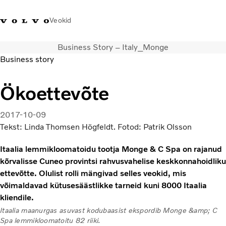
Veokid
Business Story – Italy_Monge
+372 671
Volvo Action
Volvo Merchandise
Sisselogimine
Eest
Business story
8360
Service
pood
Ökoettevõte
Transpordilahendused
Veokid
2017-10-09
Teenused
Tekst: Linda Thomsen Högfeldt. Fotod: Patrik Olsson
KONTAKTID & ESINDUSED
Uudised
Itaalia lemmikloomatoidu tootja Monge & C Spa on rajanud
Meist
kõrvalisse Cuneo provintsi rahvusvahelise keskkonnahoidliku
Kampaaniad
ettevõtte. Olulist rolli mängivad selles veokid, mis
võimaldavad kütusesäästlikke tarneid kuni 8000 Itaalia
kliendile.
Itaalia maanurgas asuvast kodubaasist ekspordib Monge &amp; C
Spa lemmikloomatoitu 82 riiki.