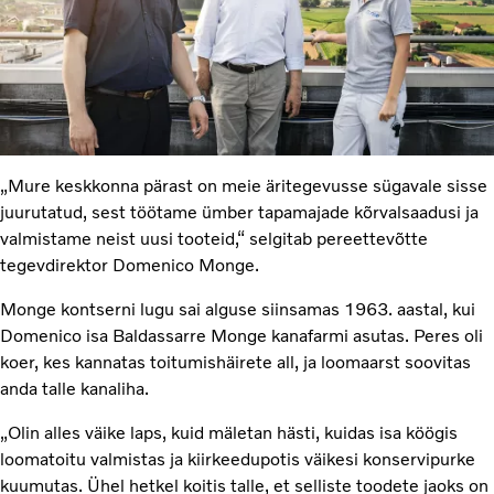
„Mure keskkonna pärast on meie äritegevusse sügavale sisse
juurutatud, sest töötame ümber tapamajade kõrvalsaadusi ja
valmistame neist uusi tooteid,“ selgitab pereettevõtte
tegevdirektor Domenico Monge.
Monge kontserni lugu sai alguse siinsamas 1963. aastal, kui
Domenico isa Baldassarre Monge kanafarmi asutas. Peres oli
koer, kes kannatas toitumishäirete all, ja loomaarst soovitas
anda talle kanaliha.
„Olin alles väike laps, kuid mäletan hästi, kuidas isa köögis
loomatoitu valmistas ja kiirkeedupotis väikesi konservipurke
kuumutas. Ühel hetkel koitis talle, et selliste toodete jaoks on