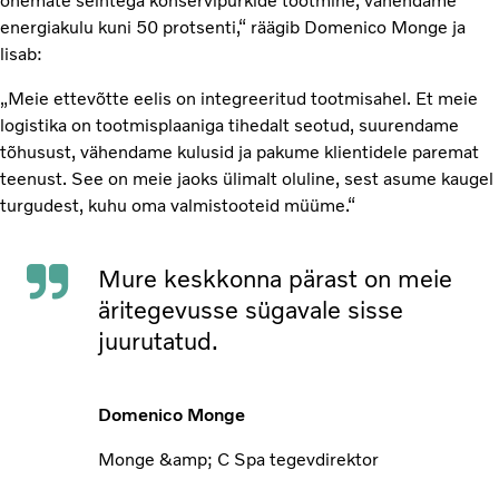
õhemate seintega konservipurkide tootmine, vähendame
energiakulu kuni 50 protsenti,“ räägib Domenico Monge ja
lisab:
„Meie ettevõtte eelis on integreeritud tootmisahel. Et meie
logistika on tootmisplaaniga tihedalt seotud, suurendame
tõhusust, vähendame kulusid ja pakume klientidele paremat
teenust. See on meie jaoks ülimalt oluline, sest asume kaugel
turgudest, kuhu oma valmistooteid müüme.“
Mure keskkonna pärast on meie
äritegevusse sügavale sisse
juurutatud.
Domenico Monge
Monge &amp; C Spa tegevdirektor