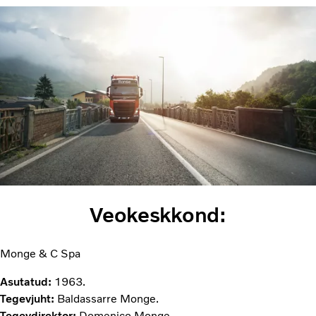
Veokeskkond:
Monge & C Spa
Asutatud:
1963.
Tegevjuht:
Baldassarre Monge.
Tegevdirektor:
Domenico Monge.