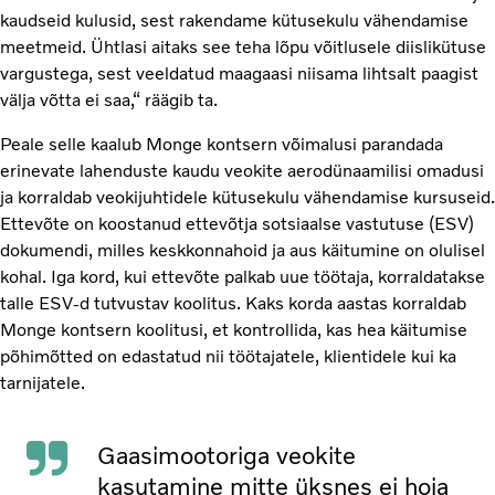
kaudseid kulusid, sest rakendame kütusekulu vähendamise
meetmeid. Ühtlasi aitaks see teha lõpu võitlusele diislikütuse
vargustega, sest veeldatud maagaasi niisama lihtsalt paagist
välja võtta ei saa,“ räägib ta.
Peale selle kaalub Monge kontsern võimalusi parandada
erinevate lahenduste kaudu veokite aerodünaamilisi omadusi
ja korraldab veokijuhtidele kütusekulu vähendamise kursuseid.
Ettevõte on koostanud ettevõtja sotsiaalse vastutuse (ESV)
dokumendi, milles keskkonnahoid ja aus käitumine on olulisel
kohal. Iga kord, kui ettevõte palkab uue töötaja, korraldatakse
talle ESV-d tutvustav koolitus. Kaks korda aastas korraldab
Monge kontsern koolitusi, et kontrollida, kas hea käitumise
põhimõtted on edastatud nii töötajatele, klientidele kui ka
tarnijatele.
Gaasimootoriga veokite
kasutamine mitte üksnes ei hoia