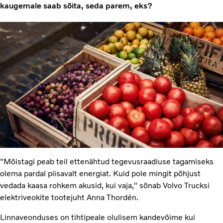
kaugemale saab sõita, seda parem, eks?
"Mõistagi peab teil ettenähtud tegevusraadiuse tagamiseks
olema pardal piisavalt energiat. Kuid pole mingit põhjust
vedada kaasa rohkem akusid, kui vaja," sõnab Volvo Trucksi
elektriveokite tootejuht Anna Thordén.
Linnaveonduses on tihtipeale olulisem kandevõime kui