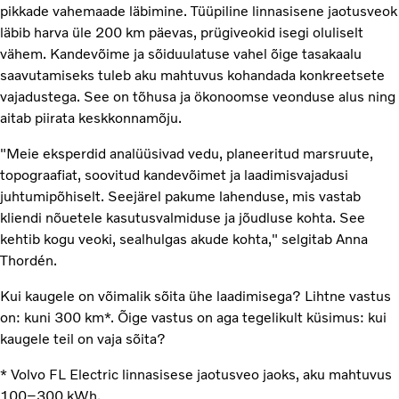
pikkade vahemaade läbimine. Tüüpiline linnasisene jaotusveok
läbib harva üle 200 km päevas, prügiveokid isegi oluliselt
vähem. Kandevõime ja sõiduulatuse vahel õige tasakaalu
saavutamiseks tuleb aku mahtuvus kohandada konkreetsete
vajadustega. See on tõhusa ja ökonoomse veonduse alus ning
aitab piirata keskkonnamõju.
"Meie eksperdid analüüsivad vedu, planeeritud marsruute,
topograafiat, soovitud kandevõimet ja laadimisvajadusi
juhtumipõhiselt. Seejärel pakume lahenduse, mis vastab
kliendi nõuetele kasutusvalmiduse ja jõudluse kohta. See
kehtib kogu veoki, sealhulgas akude kohta," selgitab Anna
Thordén.
Kui kaugele on võimalik sõita ühe laadimisega? Lihtne vastus
on: kuni 300 km*. Õige vastus on aga tegelikult küsimus: kui
kaugele teil on vaja sõita?
* Volvo FL Electric linnasisese jaotusveo jaoks, aku mahtuvus
100–300 kWh.