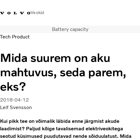
Veokid
Battery capacity
+372 671
Volvo Action
Volvo Merchandise
Sisselogimine
Eest
Tech Product
8360
Service
pood
Mida suurem on aku
Transpordilahendused
Veokid
mahtuvus, seda parem,
Teenused
KONTAKTID & ESINDUSED
eks?
Uudised
Meist
2018-04-12
Kampaaniad
Leif Svensson
Kui pikk tee on võimalik läbida enne järgmist akude
laadimist? Paljud kõige tavalisemad elektriveokitega
seotud küsimused puudutavad nende sõiduulatust. Mida