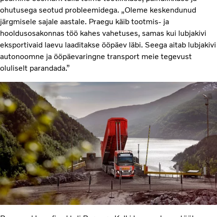
ohutusega seotud probleemidega. „Oleme keskendunud
järgmisele sajale aastale. Praegu käib tootmis- ja
hooldusosakonnas töö kahes vahetuses, samas kui lubjakivi
eksportivaid laevu laaditakse ööpäev läbi. Seega aitab lubjakivi
autonoomne ja ööpäevaringne transport meie tegevust
oluliselt parandada.”