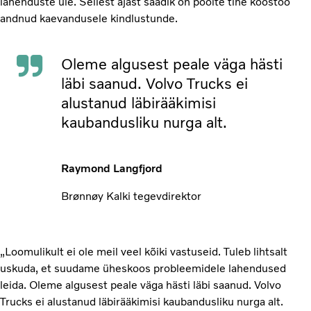
lahenduste üle. Sellest ajast saadik on poolte tihe koostöö
andnud kaevandusele kindlustunde.
Oleme algusest peale väga hästi
läbi saanud. Volvo Trucks ei
alustanud läbirääkimisi
kaubandusliku nurga alt.
Raymond Langfjord
Brønnøy Kalki tegevdirektor
„Loomulikult ei ole meil veel kõiki vastuseid. Tuleb lihtsalt
uskuda, et suudame üheskoos probleemidele lahendused
leida. Oleme algusest peale väga hästi läbi saanud. Volvo
Trucks ei alustanud läbirääkimisi kaubandusliku nurga alt.