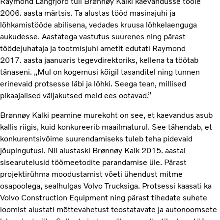
Raymond Langfjord tuli Brønnøy Kalki kaevandusse tööle
2006. aasta märtsis. Ta alustas tööd masinajuhi ja
lõhkamistööde abilisena, vedades kruusa lõhkelaenguga
aukudesse. Aastatega vastutus suurenes ning pärast
töödejuhataja ja tootmisjuhi ametit edutati Raymond
2017. aasta jaanuaris tegevdirektoriks, kellena ta töötab
tänaseni. „Mul on kogemusi kõigil tasanditel ning tunnen
erinevaid protsesse läbi ja lõhki. Seega tean, millised
pikaajalised väljakutsed meid ees ootavad.”
Brønnøy Kalki peamine murekoht on see, et kaevandus asub
kallis riigis, kuid konkureerib maailmaturul. See tähendab, et
konkurentsivõime suurendamiseks tuleb teha pidevaid
jõupingutusi. Nii alustaski Brønnøy Kalk 2015. aastal
sisearutelusid töömeetodite parandamise üle. Pärast
projektirühma moodustamist võeti ühendust mitme
osapoolega, sealhulgas Volvo Trucksiga. Protsessi kaasati ka
Volvo Construction Equipment ning pärast tihedate suhete
loomist alustati mõttevahetust teostatavate ja autonoomsete