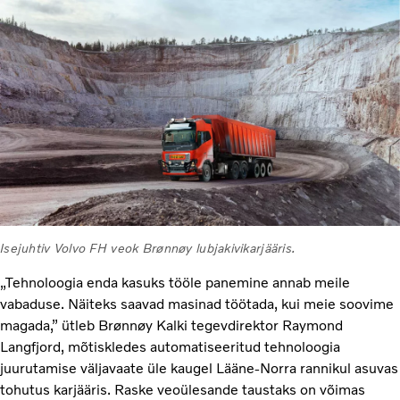
Isejuhtiv Volvo FH veok Brønnøy lubjakivikarjääris.
„Tehnoloogia enda kasuks tööle panemine annab meile
vabaduse. Näiteks saavad masinad töötada, kui meie soovime
magada,” ütleb Brønnøy Kalki tegevdirektor Raymond
Langfjord, mõtiskledes automatiseeritud tehnoloogia
juurutamise väljavaate üle kaugel Lääne-Norra rannikul asuvas
tohutus karjääris. Raske veoülesande taustaks on võimas