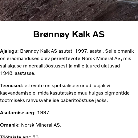
Brønnøy Kalk AS
Ajalugu
: Brønnøy Kalk AS asutati 1997. aastal. Selle omanik
on eraomanduses olev pereettevõte Norsk Mineral AS, mis
sai alguse mineraalitööstusest ja mille juured ulatuvad
1948. aastasse.
Teenused
: ettevõte on spetsialiseerunud lubjakivi
kaevandamisele, mida kasutatakse muu hulgas pigmentide
tootmiseks rahvusvahelise paberitööstuse jaoks.
Asutamise aeg
: 1997.
Omanik
: Norsk Mineral AS.
Töötajate arv
: 50.