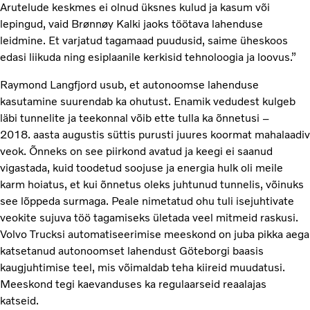
Arutelude keskmes ei olnud üksnes kulud ja kasum või
lepingud, vaid Brønnøy Kalki jaoks töötava lahenduse
leidmine. Et varjatud tagamaad puudusid, saime üheskoos
edasi liikuda ning esiplaanile kerkisid tehnoloogia ja loovus.”
Raymond Langfjord usub, et autonoomse lahenduse
kasutamine suurendab ka ohutust. Enamik vedudest kulgeb
läbi tunnelite ja teekonnal võib ette tulla ka õnnetusi –
2018. aasta augustis süttis purusti juures koormat mahalaadiv
veok. Õnneks on see piirkond avatud ja keegi ei saanud
vigastada, kuid toodetud soojuse ja energia hulk oli meile
karm hoiatus, et kui õnnetus oleks juhtunud tunnelis, võinuks
see lõppeda surmaga. Peale nimetatud ohu tuli isejuhtivate
veokite sujuva töö tagamiseks ületada veel mitmeid raskusi.
Volvo Trucksi automatiseerimise meeskond on juba pikka aega
katsetanud autonoomset lahendust Göteborgi baasis
kaugjuhtimise teel, mis võimaldab teha kiireid muudatusi.
Meeskond tegi kaevanduses ka regulaarseid reaalajas
katseid.