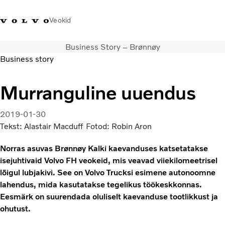
Veokid
Business Story – Brønnøy
+372 671
Volvo Action
Volvo Merchandise
Sisselogimine
Eest
Business story
8360
Service
pood
Murranguline uuendus
Transpordilahendused
Veokid
2019-01-30
Teenused
Tekst: Alastair Macduff Fotod: Robin Aron
KONTAKTID & ESINDUSED
Uudised
Norras asuvas Brønnøy Kalki kaevanduses katsetatakse
Meist
isejuhtivaid Volvo FH veokeid, mis veavad viiekilomeetrisel
Kampaaniad
lõigul lubjakivi. See on Volvo Trucksi esimene autonoomne
lahendus, mida kasutatakse tegelikus töökeskkonnas.
Eesmärk on suurendada oluliselt kaevanduse tootlikkust ja
ohutust.