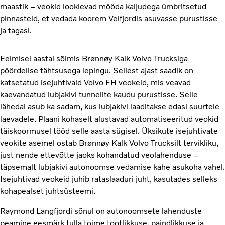
maastik – veokid looklevad mööda kaljudega ümbritsetud
pinnasteid, et vedada koorem Velfjordis asuvasse purustisse
ja tagasi.
Eelmisel aastal sõlmis Brønnøy Kalk Volvo Trucksiga
pöördelise tähtsusega lepingu. Sellest ajast saadik on
katsetatud isejuhtivaid Volvo FH veokeid, mis veavad
kaevandatud lubjakivi tunnelite kaudu purustisse. Selle
lähedal asub ka sadam, kus lubjakivi laaditakse edasi suurtele
laevadele. Plaani kohaselt alustavad automatiseeritud veokid
täiskoormusel tööd selle aasta sügisel. Üksikute isejuhtivate
veokite asemel ostab Brønnøy Kalk Volvo Trucksilt tervikliku,
just nende ettevõtte jaoks kohandatud veolahenduse –
täpsemalt lubjakivi autonoomse vedamise kahe asukoha vahel.
Isejuhtivad veokeid juhib rataslaaduri juht, kasutades selleks
kohapealset juhtsüsteemi.
Raymond Langfjordi sõnul on autonoomsete lahenduste
peamine eesmärk tulla toime tootlikkuse, paindlikkuse ja