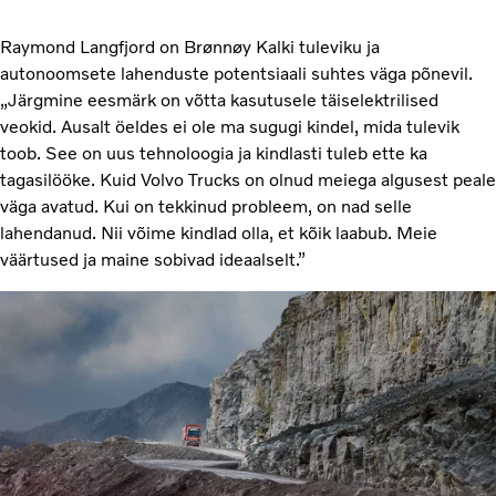
Raymond Langfjord on Brønnøy Kalki tuleviku ja
autonoomsete lahenduste potentsiaali suhtes väga põnevil.
„Järgmine eesmärk on võtta kasutusele täiselektrilised
veokid. Ausalt öeldes ei ole ma sugugi kindel, mida tulevik
toob. See on uus tehnoloogia ja kindlasti tuleb ette ka
tagasilööke. Kuid Volvo Trucks on olnud meiega algusest peale
väga avatud. Kui on tekkinud probleem, on nad selle
lahendanud. Nii võime kindlad olla, et kõik laabub. Meie
väärtused ja maine sobivad ideaalselt.”