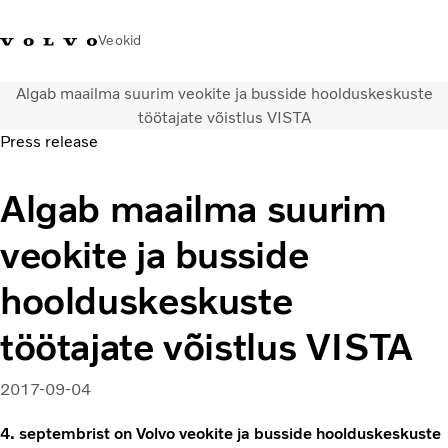
Veokid
Algab maailma suurim veokite ja busside hoolduskeskuste
+372 671
Volvo Action
Volvo Merchandise
Sisselogimine
Eest
töötajate võistlus VISTA
8360
Service
pood
Press release
Transpordilahendused
Algab maailma suurim
Veokid
Teenused
veokite ja busside
KONTAKTID & ESINDUSED
Uudised
hoolduskeskuste
Meist
töötajate võistlus VISTA
Kampaaniad
2017-09-04
4. septembrist on Volvo veokite ja busside hoolduskeskuste