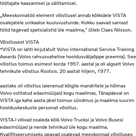
töötajate kaasamisel ja säilitamisel.
„Meeskonnatöö element võistlusel annab kõikidele VISTA
osalejatele unikaalse kuuluvustunde. Kokku saavad sarnast
tööd tegevad spetsialistid üle maailma," ütleb Claes Nilsson.
Võistlusest VISTA
*VISTA on lahti kirjutatult Volvo International Service Training
Awards (Volvo rahvusvaheline hooldusväljaõppe preemia). See
võistlus toimus esimest korda 1957. aastal ja oli algselt Volvo
tehnikute võistlus Rootsis. 20 aastat hiljem, 1977.
aastaks oli võistlus laienenud kõigile mandritele ja hõlmas
Volvo volitatud edasimüüjaid kogu maailmas. Tänapäeval on
VISTA iga kahe aasta järel toimuv sündmus ja maailma suurim
hoolduskeskuste personali võistlus.
VISTA-l võivad osaleda kõik Volvo Trucksi ja Volvo Busesi
edasimüüjad ja nende tehnikud üle kogu maailma.
Kvalifitseerumiseks peavad osalevad meeskonnad võistluses