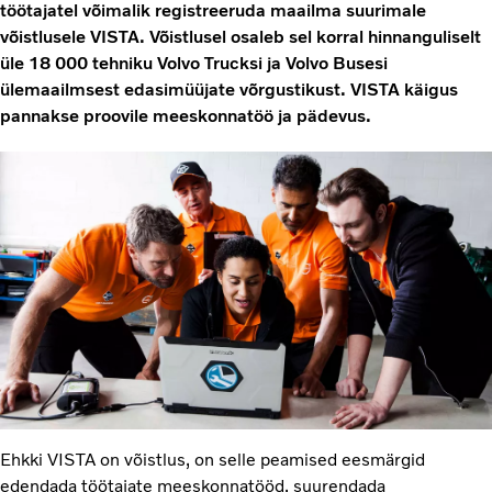
töötajatel võimalik registreeruda maailma suurimale
võistlusele VISTA. Võistlusel osaleb sel korral hinnanguliselt
üle 18 000 tehniku Volvo Trucksi ja Volvo Busesi
ülemaailmsest edasimüüjate võrgustikust. VISTA käigus
pannakse proovile meeskonnatöö ja pädevus.
Ehkki VISTA on võistlus, on selle peamised eesmärgid
edendada töötajate meeskonnatööd, suurendada