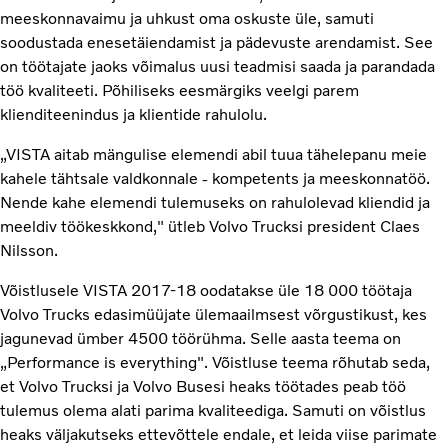
meeskonnavaimu ja uhkust oma oskuste üle, samuti
soodustada enesetäiendamist ja pädevuste arendamist. See
on töötajate jaoks võimalus uusi teadmisi saada ja parandada
töö kvaliteeti. Põhiliseks eesmärgiks veelgi parem
klienditeenindus ja klientide rahulolu.
„VISTA aitab mängulise elemendi abil tuua tähelepanu meie
kahele tähtsale valdkonnale - kompetents ja meeskonnatöö.
Nende kahe elemendi tulemuseks on rahulolevad kliendid ja
meeldiv töökeskkond," ütleb Volvo Trucksi president Claes
Nilsson.
Võistlusele VISTA 2017-18 oodatakse üle 18 000 töötaja
Volvo Trucks edasimüüjate ülemaailmsest võrgustikust, kes
jagunevad ümber 4500 töörühma. Selle aasta teema on
„Performance is everything". Võistluse teema rõhutab seda,
et Volvo Trucksi ja Volvo Busesi heaks töötades peab töö
tulemus olema alati parima kvaliteediga. Samuti on võistlus
heaks väljakutseks ettevõttele endale, et leida viise parimate