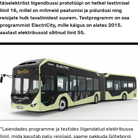
täiselektrilist liigendbussi prototüüpi on hetkel testimisel
liinil 16, millel on mitmeid peatumisi ja pidurdusi ning
reisijate hulk tavaliinidest suurem. Testprogramm on osa
programmist ElectriCity, mille käigus on alates 2015.
aastast elektribussid sõitnud liinil 55.
"Laiendades programme ja testides liigendatud elektribusse
liinil, mida kasutab palju reisijaid, saame pakkuda Göteborgi