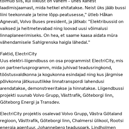
toimub siis, kui liiklust on vähem - ühes kahest
laadimisjaamast, mida hetkel ehitatakse. Neist üks jääb bussi
liini teekonnale ja teine lõpp-peatusesse," ütleb Håkan
Agnevall, Volvo Buses president, ja jätkab: "Elektribussid on
vaiksed ja heitmetevabad ning loovad uusi võimalusi
linnaplaneerimiseks. On hea, et saame kaasa aidata müra
vähendamisele Sahlgrenska haigla lähedal."
Faktid, ElectriCity
Uus elektri-liigendbuss on osa programmist ElectriCity, mis
on partnerlusprogramm, mida juhivad teadusringkond,
tööstusvaldkonna ja kogukonna esindajad ning kus järgmise
põlvkonna jätkusuutlikke linnatranspordi lahendusi
arendatakse, demonstreeritakse ja hinnatakse. Liigendbussi
projekti suunab Volvo Grupp, Västtrafik, Göteborgi linn,
Göteborg Energi ja Transdev.
ElectriCity projektis osalevad Volvo Grupp, Västra Götaland
regioon, Västtrafik, Göteborgi linn, Chalmersi ülikool, Rootsi
energia agentuur, Johanneberg teaduspark, Lindholmen