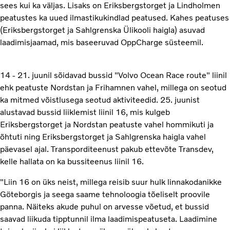
sees kui ka väljas. Lisaks on Eriksbergstorget ja Lindholmen
peatustes ka uued ilmastikukindlad peatused. Kahes peatuses
(Eriksbergstorget ja Sahlgrenska Ülikooli haigla) asuvad
laadimisjaamad, mis baseeruvad OppCharge süsteemil.
14 - 21. juunil sõidavad bussid "Volvo Ocean Race route" liinil
ehk peatuste Nordstan ja Frihamnen vahel, millega on seotud
ka mitmed võistlusega seotud aktiviteedid. 25. juunist
alustavad bussid liiklemist liinil 16, mis kulgeb
Eriksbergstorget ja Nordstan peatuste vahel hommikuti ja
õhtuti ning Eriksbergstorget ja Sahlgrenska haigla vahel
päevasel ajal. Transporditeenust pakub ettevõte Transdev,
kelle hallata on ka bussiteenus liinil 16.
"Liin 16 on üks neist, millega reisib suur hulk linnakodanikke
Göteborgis ja seega saame tehnoloogia tõeliselt proovile
panna. Näiteks akude puhul on arvesse võetud, et bussid
saavad liikuda tipptunnil ilma laadimispeatuseta. Laadimine