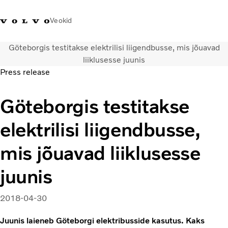
Veokid
Göteborgis testitakse elektrilisi liigendbusse, mis jõuavad
+372 671
Volvo Action
Volvo Merchandise
Sisselogimine
Eest
liiklusesse juunis
8360
Service
pood
Press release
Transpordilahendused
Göteborgis testitakse
Veokid
Teenused
elektrilisi liigendbusse,
KONTAKTID & ESINDUSED
Uudised
mis jõuavad liiklusesse
Meist
juunis
Kampaaniad
2018-04-30
Juunis laieneb Göteborgi elektribusside kasutus. Kaks