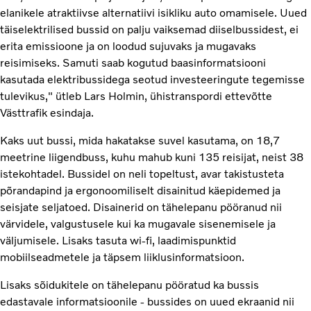
elanikele atraktiivse alternatiivi isikliku auto omamisele. Uued
täiselektrilised bussid on palju vaiksemad diiselbussidest, ei
erita emissioone ja on loodud sujuvaks ja mugavaks
reisimiseks. Samuti saab kogutud baasinformatsiooni
kasutada elektribussidega seotud investeeringute tegemisse
tulevikus," ütleb Lars Holmin, ühistranspordi ettevõtte
Västtrafik esindaja.
Kaks uut bussi, mida hakatakse suvel kasutama, on 18,7
meetrine liigendbuss, kuhu mahub kuni 135 reisijat, neist 38
istekohtadel. Bussidel on neli topeltust, avar takistusteta
põrandapind ja ergonoomiliselt disainitud käepidemed ja
seisjate seljatoed. Disainerid on tähelepanu pööranud nii
värvidele, valgustusele kui ka mugavale sisenemisele ja
väljumisele. Lisaks tasuta wi-fi, laadimispunktid
mobiilseadmetele ja täpsem liiklusinformatsioon.
Lisaks sõidukitele on tähelepanu pööratud ka bussis
edastavale informatsioonile - bussides on uued ekraanid nii