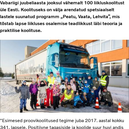
Vabariigi juubeliaasta jooksul vähemalt 100 liikluskoolitust
üle Eesti. Koolituseks on välja arendatud spetsiaalselt
lastele suunatud programm „Peatu, Vaata, Lehvita“, mis
tõstab lapse liikluses osalemise teadlikkust läbi teooria ja
praktilise koolituse.
"Esimesed proovikoolitused tegime juba 2017. aastal kokku
341. lapsele. Positiivne tagasiside ja koolide suur huvi andis