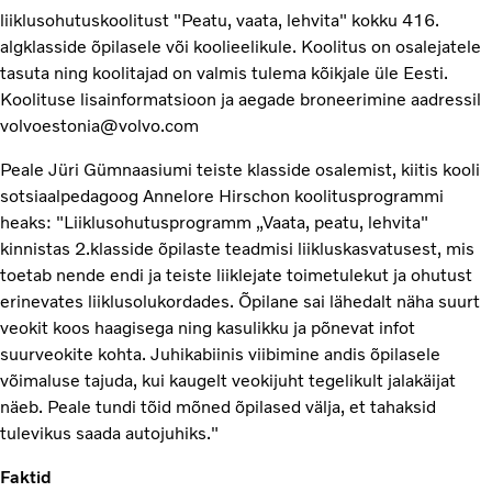
liiklusohutuskoolitust "Peatu, vaata, lehvita" kokku 416.
algklasside õpilasele või koolieelikule. Koolitus on osalejatele
tasuta ning koolitajad on valmis tulema kõikjale üle Eesti.
Koolituse lisainformatsioon ja aegade broneerimine aadressil
volvoestonia@volvo.com
Peale Jüri Gümnaasiumi teiste klasside osalemist, kiitis kooli
sotsiaalpedagoog Annelore Hirschon koolitusprogrammi
heaks: "Liiklusohutusprogramm „Vaata, peatu, lehvita"
kinnistas 2.klasside õpilaste teadmisi liikluskasvatusest, mis
toetab nende endi ja teiste liiklejate toimetulekut ja ohutust
erinevates liiklusolukordades. Õpilane sai lähedalt näha suurt
veokit koos haagisega ning kasulikku ja põnevat infot
suurveokite kohta. Juhikabiinis viibimine andis õpilasele
võimaluse tajuda, kui kaugelt veokijuht tegelikult jalakäijat
näeb. Peale tundi tõid mõned õpilased välja, et tahaksid
tulevikus saada autojuhiks."
Faktid