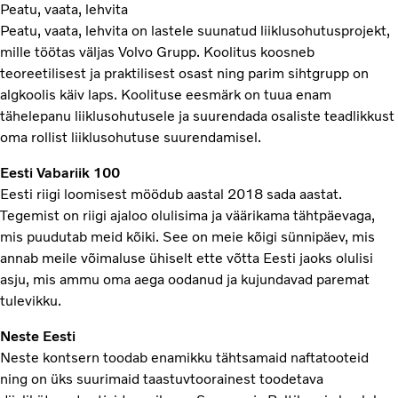
Peatu, vaata, lehvita
Peatu, vaata, lehvita on lastele suunatud liiklusohutusprojekt,
mille töötas väljas Volvo Grupp. Koolitus koosneb
teoreetilisest ja praktilisest osast ning parim sihtgrupp on
algkoolis käiv laps. Koolituse eesmärk on tuua enam
tähelepanu liiklusohutusele ja suurendada osaliste teadlikkust
oma rollist liiklusohutuse suurendamisel.
Eesti Vabariik 100
Eesti riigi loomisest möödub aastal 2018 sada aastat.
Tegemist on riigi ajaloo olulisima ja väärikama tähtpäevaga,
mis puudutab meid kõiki. See on meie kõigi sünnipäev, mis
annab meile võimaluse ühiselt ette võtta Eesti jaoks olulisi
asju, mis ammu oma aega oodanud ja kujundavad paremat
tulevikku.
Neste Eesti
Neste kontsern toodab enamikku tähtsamaid naftatooteid
ning on üks suurimaid taastuvtoorainest toodetava