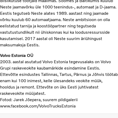
diislikütuse tootjaid maailmas. Soomes ja Baltikumis kuulub
Neste jaamavõrku üle 1000 teenindus-, automaat ja D-jaama.
Eestis tegutseb Neste alates 1989. aastast ning jaamade
võrku kuulub 60 automaatjaama. Neste ambitsioon on olla
eelistatud tarnija ja koostööpartner ning tegutseda
vastutustundlikult nii ühiskonnas kui ka loodusressursside
kasutamisel. 2017 aastal oli Neste suurim äriühingust
maksumaksja Eestis.
Volvo Estonia OÜ
2003. aastal asutatud Volvo Estonia tegevusalaks on Volvo
Grupi raskeveokite kaubamärkide esindamine Eestis.
Ettevõtte esindustes Tallinnas, Tartus, Pärnus ja Jõhvis töötab
enam kui 100 inimest, kelle ülesandeks veokite müük,
hooldus ja remont. Ettevõte on üks Eesti juhtivatest
raskeveokite müüjatest.
Fotod: Jarek Jõepera, suurem pildigalerii
www.facebook.com/VolvoTrucksEstonia