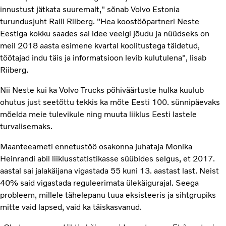
innustust jätkata suuremalt," sõnab Volvo Estonia
turundusjuht Raili Riiberg. "Hea koostööpartneri Neste
Eestiga kokku saades sai idee veelgi jõudu ja nüüdseks on
meil 2018 aasta esimene kvartal koolitustega täidetud,
töötajad indu täis ja informatsioon levib kulutulena", lisab
Riiberg.
Nii Neste kui ka Volvo Trucks põhiväärtuste hulka kuulub
ohutus just seetõttu tekkis ka mõte Eesti 100. sünnipäevaks
mõelda meie tulevikule ning muuta liiklus Eesti lastele
turvalisemaks.
Maanteeameti ennetustöö osakonna juhataja Monika
Heinrandi abil liiklusstatistikasse süübides selgus, et 2017.
aastal sai jalakäijana vigastada 55 kuni 13. aastast last. Neist
40% said vigastada reguleerimata ülekäigurajal. Seega
probleem, millele tähelepanu tuua eksisteeris ja sihtgrupiks
mitte vaid lapsed, vaid ka täiskasvanud.