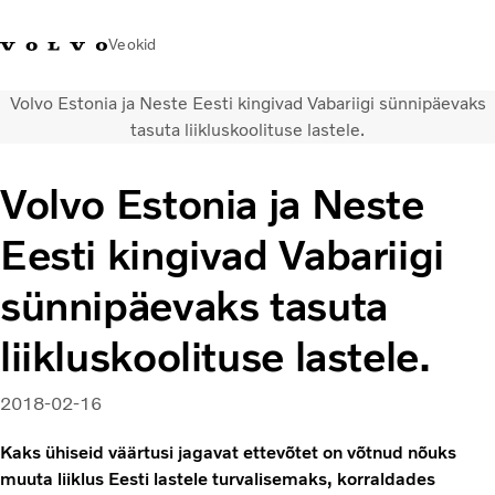
Veokid
Volvo Estonia ja Neste Eesti kingivad Vabariigi sünnipäevaks
+372 671
Volvo Action
Volvo Merchandise
Sisselogimine
Eest
tasuta liikluskoolituse lastele.
8360
Service
pood
Volvo Estonia ja Neste
Transpordilahendused
Veokid
Eesti kingivad Vabariigi
Teenused
KONTAKTID & ESINDUSED
sünnipäevaks tasuta
Uudised
liikluskoolituse lastele.
Meist
Kampaaniad
2018-02-16
Kaks ühiseid väärtusi jagavat ettevõtet on võtnud nõuks
muuta liiklus Eesti lastele turvalisemaks, korraldades