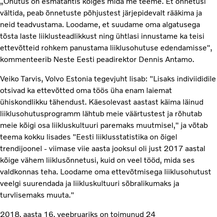
„Ohutus on esmatähtis kõiges mida me teeme. Et õnnetusi
vältida, peab õnnetuste põhjustest järjepidevalt rääkima ja
neid teadvustama. Loodame, et suudame oma algatusega
tõsta laste liiklusteadlikkust ning ühtlasi innustame ka teisi
ettevõtteid rohkem panustama liiklusohutuse edendamisse",
kommenteerib Neste Eesti peadirektor Dennis Antamo.
Veiko Tarvis, Volvo Estonia tegevjuht lisab: "Lisaks indiviididile
otsivad ka ettevõtted oma töös üha enam laiemat
ühiskondlikku tähendust. Käesolevast aastast käima läinud
liiklusohutusprogramm lähtub meie väärtustest ja rõhutab
meie kõigi osa liikluskultuuri paremaks muutmisel," ja võtab
teema kokku lisades "Eesti liiklusstatistika on õigel
trendijoonel - viimase viie aasta jooksul oli just 2017 aastal
kõige vähem liiklusõnnetusi, kuid on veel tööd, mida ses
valdkonnas teha. Loodame oma ettevõtmisega liiklusohutust
veelgi suurendada ja liikluskultuuri sõbralikumaks ja
turvlisemaks muuta."
2018. aasta 16. veebruariks on toimunud 24