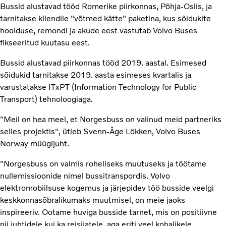
Bussid alustavad tööd Romerike piirkonnas, Põhja-Oslis, ja
tarnitakse kliendile "võtmed kätte" paketina, kus sõidukite
hoolduse, remondi ja akude eest vastutab Volvo Buses
fikseeritud kuutasu eest.
Bussid alustavad piirkonnas tööd 2019. aastal. Esimesed
sõidukid tarnitakse 2019. aasta esimeses kvartalis ja
varustatakse ITxPT (Information Technology for Public
Transport) tehnoloogiaga.
"Meil on hea meel, et Norgesbuss on valinud meid partneriks
selles projektis", ütleb Svenn-Åge Lökken, Volvo Buses
Norway müügijuht.
"Norgesbuss on valmis roheliseks muutuseks ja töötame
nullemissioonide nimel bussitranspordis. Volvo
elektromobiilsuse kogemus ja järjepidev töö busside veelgi
keskkonnasõbralikumaks muutmisel, on meie jaoks
inspireeriv. Ootame huviga busside tarnet, mis on positiivne
nii juhtidele kui ka reisijatele, aga eriti veel kohalikele