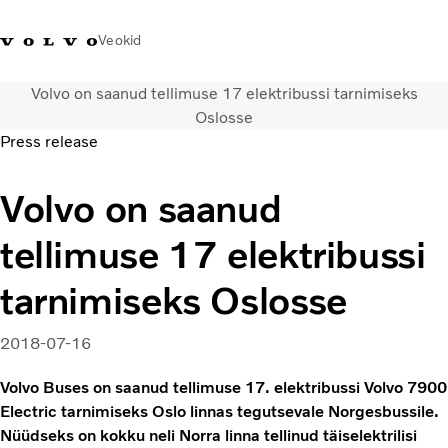
Veokid
Volvo on saanud tellimuse 17 elektribussi tarnimiseks
+372 671
Volvo Action
Volvo Merchandise
Sisselogimine
Eest
Oslosse
8360
Service
pood
Press release
Transpordilahendused
Volvo on saanud
Veokid
Teenused
tellimuse 17 elektribussi
KONTAKTID & ESINDUSED
Uudised
tarnimiseks Oslosse
Meist
Kampaaniad
2018-07-16
Volvo Buses on saanud tellimuse 17. elektribussi Volvo 7900
Electric tarnimiseks Oslo linnas tegutsevale Norgesbussile.
Nüüdseks on kokku neli Norra linna tellinud täiselektrilisi