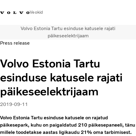
Veokid
Volvo Estonia Tartu esinduse katusele rajati
+372 671
Volvo Action
Volvo Merchandise
Sisselogimine
Eest
päikeseelektrijaam
8360
Service
pood
Press release
Transpordilahendused
Volvo Estonia Tartu
Veokid
Teenused
esinduse katusele rajati
KONTAKTID & ESINDUSED
Uudised
päikeseelektrijaam
Meist
Kampaaniad
2019-09-11
Volvo Estonia Tartu esinduse katusele on rajatud
päikesepark, kuhu on paigaldatud 210 päikesepaneeli, tänu
millele toodetakse aastas ligikaudu 21% oma tarbimisest.