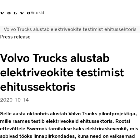
Veokid
Volvo Trucks alustab elektriveokite testimist ehitussektoris
+372 671
Volvo Action
Volvo Merchandise
Sisselogimine
Eest
Press release
8360
Service
pood
Volvo Trucks alustab
Transpordilahendused
Veokid
elektriveokite testimist
Teenused
KONTAKTID & ESINDUSED
ehitussektoris
Uudised
Meist
2020-10-14
Kampaaniad
Selle aasta oktoobris alustab Volvo Trucks pilootprojektiga,
mille raames testib elektriveokeid ehitussektoris. Rootsi
ettevõttele Swerock tarnitakse kaks elektriraskeveokit, mis
sobivad tööks linnapiirkondades, kuna need on vaiksemad