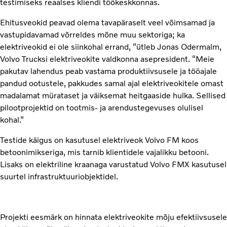
testimiseks reaalses kliendi töökeskkonnas.
Ehitusveokid peavad olema tavapäraselt veel võimsamad ja
vastupidavamad võrreldes mõne muu sektoriga; ka
elektriveokid ei ole siinkohal errand, “ütleb Jonas Odermalm,
Volvo Trucksi elektriveokite valdkonna asepresident. “Meie
pakutav lahendus peab vastama produktiivsusele ja tööajale
pandud ootustele, pakkudes samal ajal elektriveokitele omast
madalamat mürataset ja väiksemat heitgaaside hulka. Sellised
pilootprojektid on tootmis- ja arendustegevuses olulisel
kohal.”
Testide käigus on kasutusel elektriveok Volvo FM koos
betoonimikseriga, mis tarnib klientidele vajalikku betooni.
Lisaks on elektriline kraanaga varustatud Volvo FMX kasutusel
suurtel infrastruktuuriobjektidel.
Projekti eesmärk on hinnata elektriveokite mõju efektiivsusele