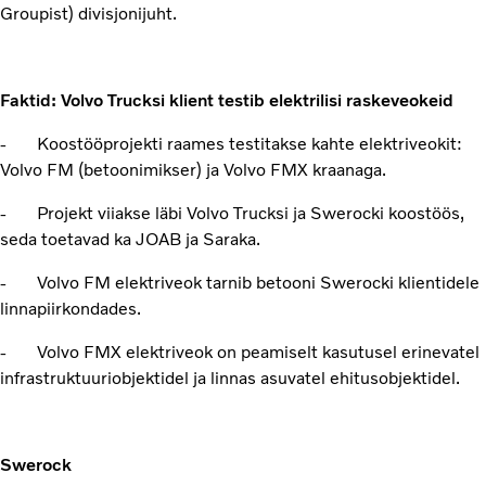
Groupist) divisjonijuht.
Faktid: Volvo Trucksi klient testib elektrilisi raskeveokeid
- Koostööprojekti raames testitakse kahte elektriveokit:
Volvo FM (betoonimikser) ja Volvo FMX kraanaga.
- Projekt viiakse läbi Volvo Trucksi ja Swerocki koostöös,
seda toetavad ka JOAB ja Saraka.
- Volvo FM elektriveok tarnib betooni Swerocki klientidele
linnapiirkondades.
- Volvo FMX elektriveok on peamiselt kasutusel erinevatel
infrastruktuuriobjektidel ja linnas asuvatel ehitusobjektidel.
Swerock