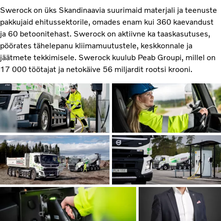
Swerock on üks Skandinaavia suurimaid materjali ja teenuste
pakkujaid ehitussektorile, omades enam kui 360 kaevandust
ja 60 betoonitehast. Swerock on aktiivne ka taaskasutuses,
pöörates tähelepanu kliimamuutustele, keskkonnale ja
jäätmete tekkimisele. Swerock kuulub Peab Groupi, millel on
17 000 töötajat ja netokäive 56 miljardit rootsi krooni.