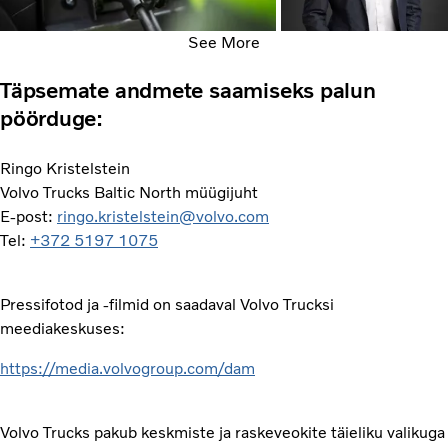
See More
Täpsemate andmete saamiseks palun
pöörduge:
Ringo Kristelstein
Volvo Trucks Baltic North müügijuht
E-post:
ringo.kristelstein@volvo.com
Tel:
+372 5197 1075
Pressifotod ja -filmid on saadaval Volvo Trucksi
meediakeskuses:
https://media.volvogroup.com/dam
Volvo Trucks pakub keskmiste ja raskeveokite täieliku valikuga