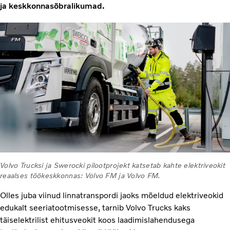
ja keskkonnasõbralikumad.
Volvo Trucksi ja Swerocki pilootprojekt katsetab kahte elektriveokit
reaalses töökeskkonnas: Volvo FM ja Volvo FM.
Olles juba viinud linnatranspordi jaoks mõeldud elektriveokid
edukalt seeriatootmisesse, tarnib Volvo Trucks kaks
täiselektrilist ehitusveokit koos laadimislahendusega