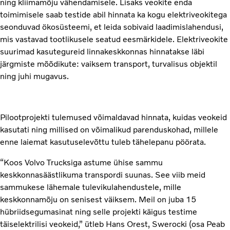
ning kliimamõju vähendamisele. Lisaks veokite enda
toimimisele saab testide abil hinnata ka kogu elektriveokitega
seonduvad ökosüsteemi, et leida sobivaid laadimislahendusi,
mis vastavad tootlikusele seatud eesmärkidele. Elektriveokite
suurimad kasutegureid linnakeskkonnas hinnatakse läbi
järgmiste mõõdikute: vaiksem transport, turvalisus objektil
ning juhi mugavus.
Pilootprojekti tulemused võimaldavad hinnata, kuidas veokeid
kasutati ning millised on võimalikud parenduskohad, millele
enne laiemat kasutuselevõttu tuleb tähelepanu pöörata.
“Koos Volvo Trucksiga astume ühise sammu
keskkonnasäästlikuma transpordi suunas. See viib meid
sammukese lähemale tulevikulahendustele, mille
keskkonnamõju on senisest väiksem. Meil on juba 15
hübriidsegumasinat ning selle projekti käigus testime
täiselektrilisi veokeid,” ütleb Hans Orest, Swerocki (osa Peab