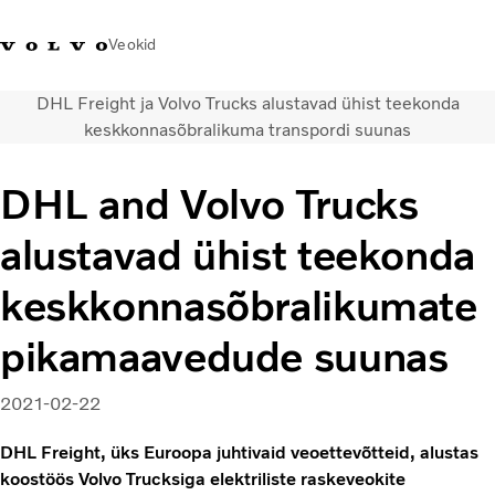
Veokid
DHL Freight ja Volvo Trucks alustavad ühist teekonda
+372 671
Volvo Action
Volvo Merchandise
Sisselogimine
Eest
keskkonnasõbralikuma transpordi suunas
8360
Service
pood
DHL and Volvo Trucks
Transpordilahendused
Veokid
alustavad ühist teekonda
Teenused
KONTAKTID & ESINDUSED
keskkonnasõbralikumate
Uudised
pikamaavedude suunas
Meist
Kampaaniad
2021-02-22
DHL Freight, üks Euroopa juhtivaid veoettevõtteid, alustas
koostöös Volvo Trucksiga elektriliste raskeveokite