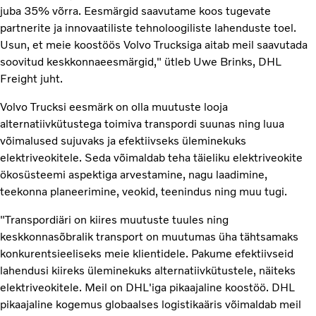
juba 35% võrra. Eesmärgid saavutame koos tugevate
partnerite ja innovaatiliste tehnoloogiliste lahenduste toel.
Usun, et meie koostöös Volvo Trucksiga aitab meil saavutada
soovitud keskkonnaeesmärgid," ütleb Uwe Brinks, DHL
Freight juht.
Volvo Trucksi eesmärk on olla muutuste looja
alternatiivkütustega toimiva transpordi suunas ning luua
võimalused sujuvaks ja efektiivseks üleminekuks
elektriveokitele. Seda võimaldab teha täieliku elektriveokite
ökosüsteemi aspektiga arvestamine, nagu laadimine,
teekonna planeerimine, veokid, teenindus ning muu tugi.
"Transpordiäri on kiires muutuste tuules ning
keskkonnasõbralik transport on muutumas üha tähtsamaks
konkurentsieeliseks meie klientidele. Pakume efektiivseid
lahendusi kiireks üleminekuks alternatiivkütustele, näiteks
elektriveokitele. Meil on DHL'iga pikaajaline koostöö. DHL
pikaajaline kogemus globaalses logistikaäris võimaldab meil