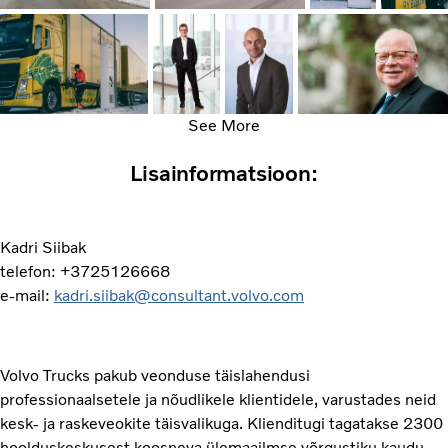
See More
Lisainformatsioon:
Kadri Siibak
telefon: +3725126668
e-mail:
kadri.siibak@consultant.volvo.com
Volvo Trucks pakub veonduse täislahendusi
professionaalsetele ja nõudlikele klientidele, varustades neid
kesk- ja raskeveokite täisvalikuga. Klienditugi tagatakse 2300
hoolduskeskusest koosneva ülemaailmse võrgustiku kaudu,