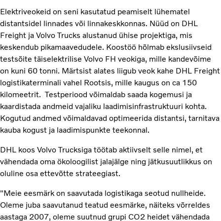
Elektriveokeid on seni kasutatud peamiselt lühematel
distantsidel linnades või linnakeskkonnas. Nüüd on DHL
Freight ja Volvo Trucks alustanud ühise projektiga, mis
keskendub pikamaavedudele. Koostöö hõlmab ekslusiivseid
testsõite täiselektrilise Volvo FH veokiga, mille kandevõime
on kuni 60 tonni. Märtsist alates liigub veok kahe DHL Freight
logistikaterminali vahel Rootsis, mille kaugus on ca 150
kilomeetrit. Testperiood võimaldab saada kogemusi ja
kaardistada andmeid vajaliku laadimisinfrastruktuuri kohta.
Kogutud andmed võimaldavad optimeerida distantsi, tarnitava
kauba kogust ja laadimispunkte teekonnal.
DHL koos Volvo Trucksiga töötab aktiivselt selle nimel, et
vähendada oma ökoloogilist jalajälge ning jätkusuutlikkus on
oluline osa ettevõtte strateegiast.
"Meie eesmärk on saavutada logistikaga seotud nullheide.
Oleme juba saavutanud teatud eesmärke, näiteks võrreldes
aastaga 2007, oleme suutnud grupi CO2 heidet vähendada