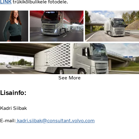
LINK
trükikõlbulikele fotodele.
See More
Lisainfo:
Kadri Siibak
E-mail:
kadri.siibak@consultant.volvo.com