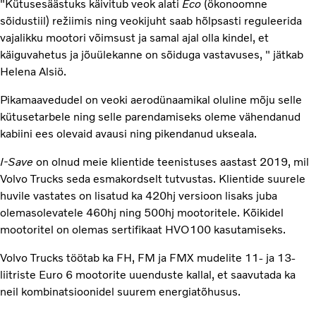
"Kütusesäästuks käivitub veok alati
Eco
(ökonoomne
sõidustiil) režiimis ning veokijuht saab hõlpsasti reguleerida
vajalikku mootori võimsust ja samal ajal olla kindel, et
käiguvahetus ja jõuülekanne on sõiduga vastavuses, " jätkab
Helena Alsiö.
Pikamaavedudel on veoki aerodünaamikal oluline mõju selle
kütusetarbele ning selle parendamiseks oleme vähendanud
kabiini ees olevaid avausi ning pikendanud ukseala.
I-Save
on olnud meie klientide teenistuses aastast 2019, mil
Volvo Trucks seda esmakordselt tutvustas. Klientide suurele
huvile vastates on lisatud ka 420hj versioon lisaks juba
olemasolevatele 460hj ning 500hj mootoritele. Kõikidel
mootoritel on olemas sertifikaat HVO100 kasutamiseks.
Volvo Trucks töötab ka FH, FM ja FMX mudelite 11- ja 13-
liitriste Euro 6 mootorite uuenduste kallal, et saavutada ka
neil kombinatsioonidel suurem energiatõhusus.