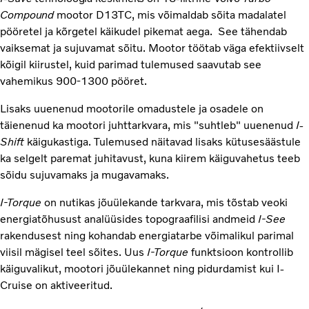
Compound
mootor D13TC, mis võimaldab sõita madalatel
pööretel ja kõrgetel käikudel pikemat aega. See tähendab
vaiksemat ja sujuvamat sõitu. Mootor töötab väga efektiivselt
kõigil kiirustel, kuid parimad tulemused saavutab see
vahemikus 900-1300 pööret.
Lisaks uuenenud mootorile omadustele ja osadele on
täienenud ka mootori juhttarkvara, mis "suhtleb" uuenenud
I-
Shift
käigukastiga. Tulemused näitavad lisaks kütusesäästule
ka selgelt paremat juhitavust, kuna kiirem käiguvahetus teeb
sõidu sujuvamaks ja mugavamaks.
I-Torque
on nutikas jõuülekande tarkvara, mis tõstab veoki
energiatõhusust analüüsides topograafilisi andmeid
I-See
rakendusest ning kohandab energiatarbe võimalikul parimal
viisil mägisel teel sõites. Uus
I-Torque
funktsioon kontrollib
käiguvalikut, mootori jõuülekannet ning pidurdamist kui I-
Cruise on aktiveeritud.