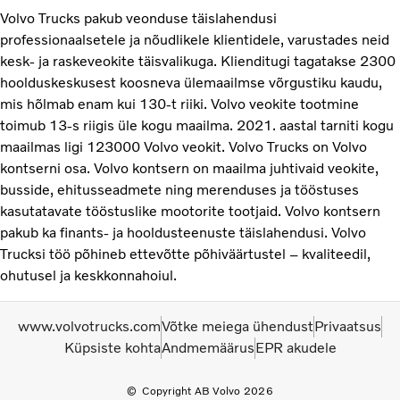
Volvo Trucks pakub veonduse täislahendusi
professionaalsetele ja nõudlikele klientidele, varustades neid
kesk- ja raskeveokite täisvalikuga. Klienditugi tagatakse 2300
hoolduskeskusest koosneva ülemaailmse võrgustiku kaudu,
mis hõlmab enam kui 130-t riiki. Volvo veokite tootmine
toimub 13-s riigis üle kogu maailma. 2021. aastal tarniti kogu
maailmas ligi 123000 Volvo veokit. Volvo Trucks on Volvo
kontserni osa. Volvo kontsern on maailma juhtivaid veokite,
busside, ehitusseadmete ning merenduses ja tööstuses
kasutatavate tööstuslike mootorite tootjaid. Volvo kontsern
pakub ka finants- ja hooldusteenuste täislahendusi. Volvo
Trucksi töö põhineb ettevõtte põhiväärtustel – kvaliteedil,
ohutusel ja keskkonnahoiul.
www.volvotrucks.com
Võtke meiega ühendust
Privaatsus
Küpsiste kohta
Andmemäärus
EPR akudele
Copyright AB Volvo 2026