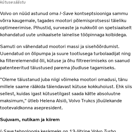
kütusesäästu
Volvo on nüüd astunud oma
I-Save
kontseptsiooniga sammu
võrra kaugemale, tagades mootori põlemisprotsessi täieliku
optimeerimise. Pihustid, surveaste ja nukkvõll on spetsiaalselt
kohandatud uute unikaalsete lainelise tööpinnaga kolbidega.
Samuti on vähendatud mootori massi ja sisehõõrdumist.
Uuendatud on õlipumpa ja suure tootlusega turbolaadijat ning
ka filterelemendid õli, kütuse ja õhu filtreerimiseks on saanud
patenteeritud täiustused parema jõudluse tagamiseks.
"Oleme täiustanud juba niigi võimeka mootori omadusi, tänu
millele saame rääkida täiendavast kütuse kokkuhoiust. Ehk siis
sellest, kuidas igast kütusetilgast saada kätte absoluutne
maksimum," ütleb Helena Alsiö, Volvo Trukcs jõuülekande
tootevaldkonna asepresident.
Sujuvam, nutikam ja kiirem
I-Save
tehnoloogia keskmeks on 13-liitrine Volvo
Turbo