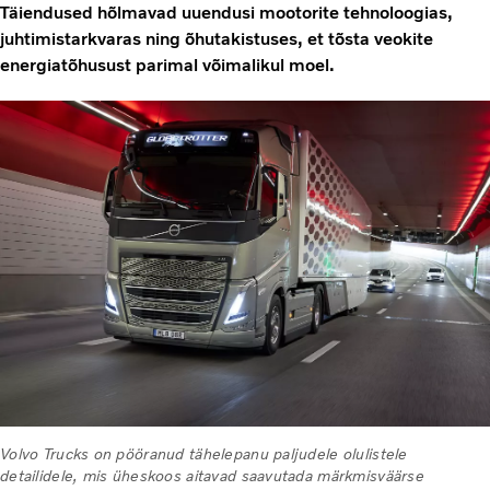
Täiendused hõlmavad uuendusi mootorite tehnoloogias,
juhtimistarkvaras ning õhutakistuses, et tõsta veokite
energiatõhusust parimal võimalikul moel.
Volvo Trucks on pööranud tähelepanu paljudele olulistele
detailidele, mis üheskoos aitavad saavutada märkmisväärse