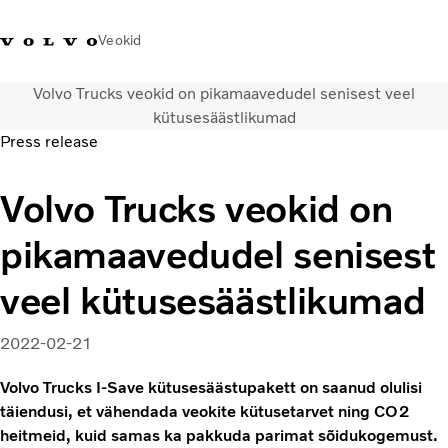
Veokid
Volvo Trucks veokid on pikamaavedudel senisest veel
+372 671
Volvo Action
Volvo Merchandise
Sisselogimine
Eest
kütusesäästlikumad
8360
Service
pood
Press release
Transpordilahendused
Volvo Trucks veokid on
Veokid
Teenused
pikamaavedudel senisest
KONTAKTID & ESINDUSED
Uudised
veel kütusesäästlikumad
Meist
Kampaaniad
2022-02-21
Volvo Trucks I-Save kütusesäästupakett on saanud olulisi
täiendusi, et vähendada veokite kütusetarvet ning CO2
heitmeid, kuid samas ka pakkuda parimat sõidukogemust.