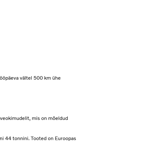
tööpäeva vältel 500 km ühe
t veokimudelit, mis on mõeldud
i 44 tonnini. Tooted on Euroopas