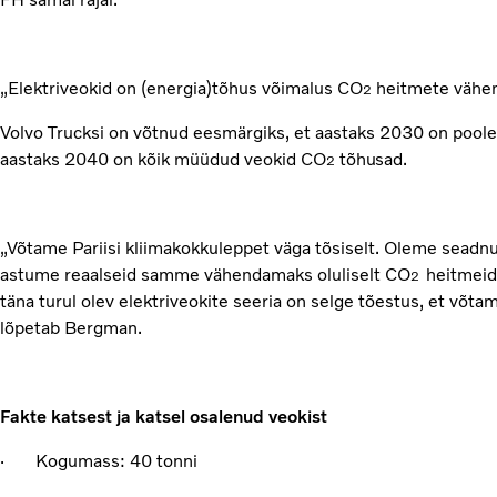
„Elektriveokid on (energia)tõhus võimalus CO
heitmete vähen
2
Volvo Trucksi on võtnud eesmärgiks, et aastaks 2030 on poole
aastaks 2040 on kõik müüdud veokid CO
tõhusad.
2
„Võtame Pariisi kliimakokkuleppet väga tõsiselt. Oleme sead
astume reaalseid samme vähendamaks oluliselt CO
heitmeid
2
täna turul olev elektriveokite seeria on selge tõestus, et võta
lõpetab Bergman.
Fakte katsest ja katsel osalenud veokist
· Kogumass: 40 tonni