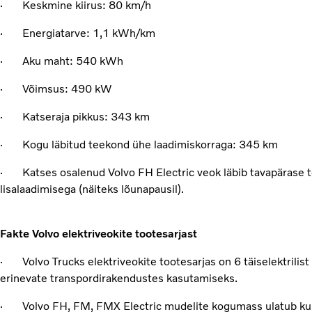
· Keskmine kiirus: 80 km/h
· Energiatarve: 1,1 kWh/km
· Aku maht: 540 kWh
· Võimsus: 490 kW
· Katseraja pikkus: 343 km
· Kogu läbitud teekond ühe laadimiskorraga: 345 km
· Katses osalenud Volvo FH Electric veok läbib tavapärase 
lisalaadimisega (näiteks lõunapausil).
Fakte Volvo elektriveokite tootesarjast
· Volvo Trucks elektriveokite tootesarjas on 6 täiselektrilis
erinevate transpordirakendustes kasutamiseks.
· Volvo FH, FM, FMX Electric mudelite kogumass ulatub kun