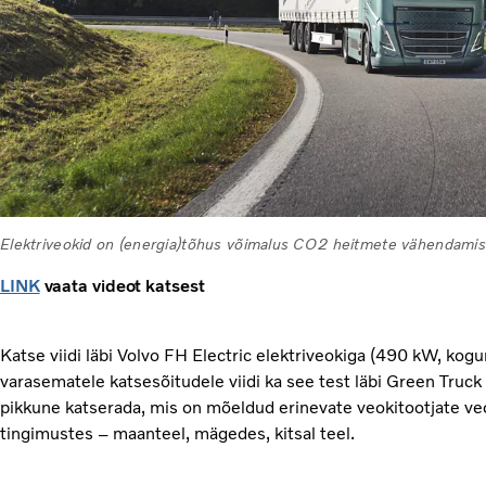
Elektriveokid on (energia)tõhus võimalus CO2 heitmete vähendamis
LINK
vaata videot katsest
Katse viidi läbi Volvo FH Electric elektriveokiga (490 kW, kog
varasematele katsesõitudele viidi ka see test läbi Green Truck
pikkune katserada, mis on mõeldud erinevate veokitootjate v
tingimustes – maanteel, mägedes, kitsal teel.