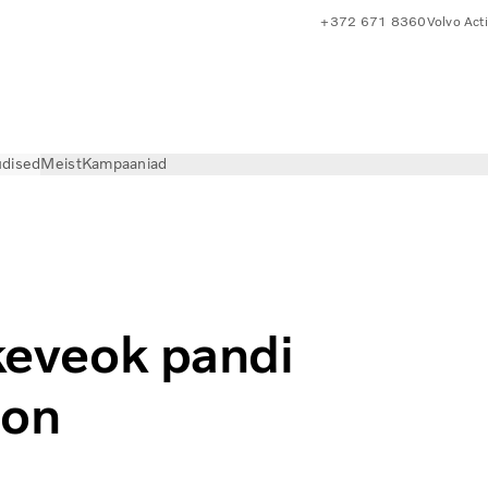
+372 671 8360
Volvo Act
dised
Meist
Kampaaniad
oovile: tulemused on suurepärased
skeveok pandi
 on