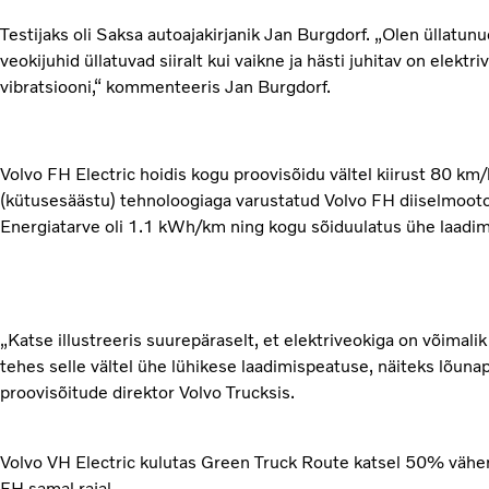
Testijaks oli Saksa autoajakirjanik Jan Burgdorf. „Olen üllatunud
veokijuhid üllatuvad siiralt kui vaikne ja hästi juhitav on elektr
vibratsiooni,“ kommenteeris Jan Burgdorf.
Volvo FH Electric hoidis kogu proovisõidu vältel kiirust 80 km
(kütusesäästu) tehnoloogiaga varustatud Volvo FH diiselmootor
Energiatarve oli 1.1 kWh/km ning kogu sõiduulatus ühe laadim
„Katse illustreeris suurepäraselt, et elektriveokiga on võimali
tehes selle vältel ühe lühikese laadimispeatuse, näiteks lõunap
proovisõitude direktor Volvo Trucksis.
Volvo VH Electric kulutas Green Truck Route katsel 50% vähem
FH samal rajal.