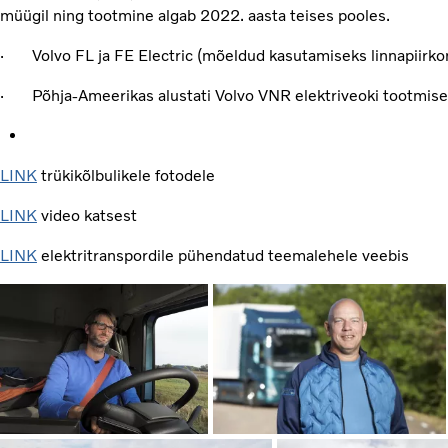
müügil ning tootmine algab 2022. aasta teises pooles.
· Volvo FL ja FE Electric (mõeldud kasutamiseks linnapiirko
· Põhja-Ameerikas alustati Volvo VNR elektriveoki tootmise
LINK
trükikõlbulikele fotodele
LINK
video katsest
LINK
elektritranspordile pühendatud teemalehele veebis