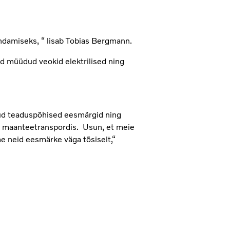
damiseks, “ lisab Tobias Bergmann.
d müüdud veokid elektrilised ning
nud teaduspõhised eesmärgid ning
 maanteetranspordis. Usun, et meie
me neid eesmärke väga tõsiselt,“