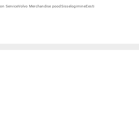
ion Service
Volvo Merchandise pood
Sisselogimine
Eesti