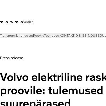
Veokid
Transpordilahendused
Veokid
Teenused
KONTAKTID & ESINDUSED
Uu
Uudised
Pressiteated
Volvo elektriline raskeveok pandi pr
Press release
Volvo elektriline ra
proovile: tulemused
suurepärased