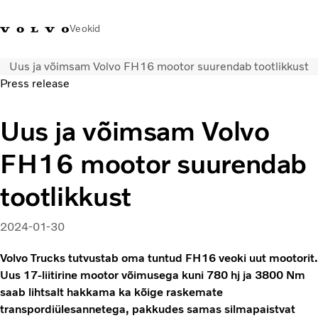
Veokid
Uus ja võimsam Volvo FH16 mootor suurendab tootlikkust
+372 671
Volvo Action
Volvo Merchandise
Sisselogimine
Eest
Press release
8360
Service
pood
Uus ja võimsam Volvo
Transpordilahendused
Veokid
FH16 mootor suurendab
Teenused
KONTAKTID & ESINDUSED
tootlikkust
Uudised
Meist
2024-01-30
Kampaaniad
Volvo Trucks tutvustab oma tuntud FH16 veoki uut mootorit.
Uus 17-liitirine mootor võimusega kuni 780 hj ja 3800 Nm
saab lihtsalt hakkama ka kõige raskemate
transpordiülesannetega, pakkudes samas silmapaistvat