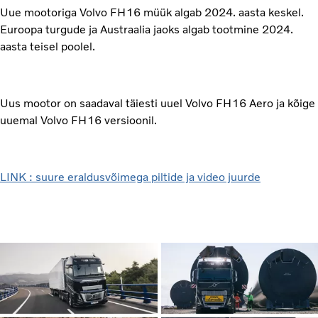
Uue mootoriga Volvo FH16 müük algab 2024. aasta keskel.
Euroopa turgude ja Austraalia jaoks algab tootmine 2024.
aasta teisel poolel.
Uus mootor on saadaval täiesti uuel Volvo FH16 Aero ja kõige
uuemal Volvo FH16 versioonil.
LINK : suure eraldusvõimega piltide ja video juurde