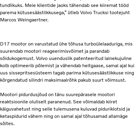
tundlikuks. Meie klientide jaoks tähendab see kiiremat tööd
parema kütusesäästlikkusega,“ ütleb Volvo Trucksi tootejuht
Marcos Weingaertner.
D17 mootor on varustatud ühe tõhusa turboülelaaduriga, mis
suurendab mootori reageerimisvõimet ja parandab
sõidukogemust. Volvo uuenduslik patenteeritud lainekujuline
kolb optimeerib põlemist ja vähendab heitgaase, samal ajal kui
uus sissepritsesüsteem tagab parima kütusesäästlikkuse ning
kõrgendatud silindri maksimaalrõhk pakub suurt võimsust.
Mootori pidurdusjõud on tänu suurepärasele mootori
reaktsioonile oluliselt paranenud. See võimaldab kiiret
käiguvahetust ning selle tulemusena kuluvad piduriklotsid ja
ketaspidurid vähem ning on samal ajal tõhusamad allamäge
sõites.