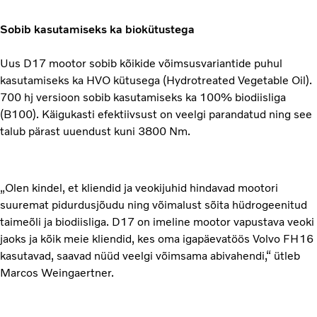
Sobib kasutamiseks ka biokütustega
Uus D17 mootor sobib kõikide võimsusvariantide puhul
kasutamiseks ka HVO kütusega (Hydrotreated Vegetable Oil).
700 hj versioon sobib kasutamiseks ka 100% biodiisliga
(B100). Käigukasti efektiivsust on veelgi parandatud ning see
talub pärast uuendust kuni 3800 Nm.
„Olen kindel, et kliendid ja veokijuhid hindavad mootori
suuremat pidurdusjõudu ning võimalust sõita hüdrogeenitud
taimeõli ja biodiisliga. D17 on imeline mootor vapustava veoki
jaoks ja kõik meie kliendid, kes oma igapäevatöös Volvo FH16
kasutavad, saavad nüüd veelgi võimsama abivahendi,“ ütleb
Marcos Weingaertner.