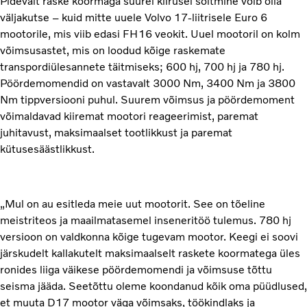
Pidevalt raske koormaga suurel kiirusel sõitmine võib olla
väljakutse – kuid mitte uuele Volvo 17-liitrisele Euro 6
mootorile, mis viib edasi FH16 veokit. Uuel mootoril on kolm
võimsusastet, mis on loodud kõige raskemate
transpordiülesannete täitmiseks; 600 hj, 700 hj ja 780 hj.
Pöördemomendid on vastavalt 3000 Nm, 3400 Nm ja 3800
Nm tippversiooni puhul. Suurem võimsus ja pöördemoment
võimaldavad kiiremat mootori reageerimist, paremat
juhitavust, maksimaalset tootlikkust ja paremat
kütusesäästlikkust.
„Mul on au esitleda meie uut mootorit. See on tõeline
meistriteos ja maailmatasemel inseneritöö tulemus. 780 hj
versioon on valdkonna kõige tugevam mootor. Keegi ei soovi
järskudelt kallakutelt maksimaalselt raskete koormatega üles
ronides liiga väikese pöördemomendi ja võimsuse tõttu
seisma jääda. Seetõttu oleme koondanud kõik oma püüdlused,
et muuta D17 mootor väga võimsaks, töökindlaks ja