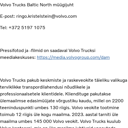
Volvo Trucks Baltic North müügijuht
E-post: ringo.kristelstein@volvo.com
Tel: +372 5197 1075
Pressifotod ja -filmid on saadaval Volvo Trucksi
meediakeskuses:
https://media.volvogroup.com/dam
Volvo Trucks pakub keskmiste ja raskeveokite täieliku valikuga
terviklikke transpordilahendusi nõudlikele ja
professionaalsetele klientidele. Kliendituge pakutakse
ülemaailmse edasimüüjate võrgustiku kaudu, millel on 2200
teeninduspunkti umbes 130 riigis. Volvo veokite tootmine
toimub 12 riigis üle kogu maailma. 2023. aastal tarniti üle
maailma umbes 145 000 Volvo veokit. Volvo Trucks kuulub