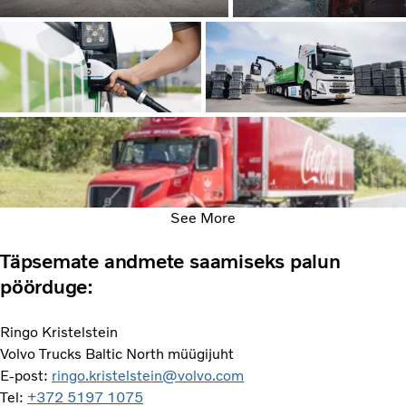
See More
Täpsemate andmete saamiseks palun
pöörduge:
Ringo Kristelstein
Volvo Trucks Baltic North müügijuht
E-post:
ringo.kristelstein@volvo.com
Tel:
+372 5197 1075