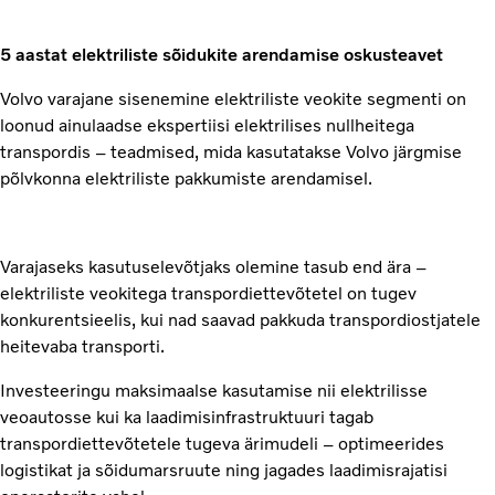
5 aastat elektriliste sõidukite arendamise oskusteavet
Volvo varajane sisenemine elektriliste veokite segmenti on
loonud ainulaadse ekspertiisi elektrilises nullheitega
transpordis – teadmised, mida kasutatakse Volvo järgmise
põlvkonna elektriliste pakkumiste arendamisel.
Varajaseks kasutuselevõtjaks olemine tasub end ära –
elektriliste veokitega transpordiettevõtetel on tugev
konkurentsieelis, kui nad saavad pakkuda transpordiostjatele
heitevaba transporti.
Investeeringu maksimaalse kasutamise nii elektrilisse
veoautosse kui ka laadimisinfrastruktuuri tagab
transpordiettevõtetele tugeva ärimudeli – optimeerides
logistikat ja sõidumarsruute ning jagades laadimisrajatisi