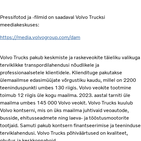
Pressifotod ja -filmid on saadaval Volvo Trucksi
meediakeskuses:
https://media.volvogroup.com/dam
Volvo Trucks pakub keskmiste ja raskeveokite täieliku valikuga
terviklikke transpordilahendusi nõudlikele ja
professionaalsetele klientidele. Kliendituge pakutakse
ülemaailmse edasimüüjate võrgustiku kaudu, millel on 2200
teeninduspunkti umbes 130 riigis. Volvo veokite tootmine
toimub 12 riigis üle kogu maailma. 2023. aastal tarniti üle
maailma umbes 145 000 Volvo veokit. Volvo Trucks kuulub
Volvo kontserni, mis on üks maailma juhtivaid veoautode,
busside, ehitusseadmete ning laeva- ja tööstusmootorite
tootjaid. Samuti pakub kontsern finantseerimise ja teeninduse
terviklahendusi. Volvo Trucks põhiväärtused on kvaliteet,
ohutus ja keskkonnahoid.