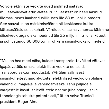
Volvo elektriliste veokite uued andmed näitavad
muljetavaldavat edu: alates 2019. aastast on need läbinud
ülemaailmses kaubandusliikluses üle 80 miljoni kilomeetri.
See saavutus on märkimisväärne nii keskkonna kui ka
kütusesäästu seisukohalt. Võrdluseks, sama vahemaa läbimine
diiselveokitega oleks nõudnud üle 25 miljoni liitri diislikütust
ja põhjustanud 68 000 tonni rohkem süsinikdioksiidi heiteid.
"Mul on hea meel näha, kuidas transpordiettevõtted võtavad
igapäevatöös omaks elektriliste veokite eeliseid.
Transpordisektor moodustab 7% ülemaailmsest
süsinikuheitest ning akutoitel elektrilised veokid on oluline
vahend kliimajalajälje vähendamiseks. Tänu paljudele
varajastele kasutuselevõtjatele näeme juba praegu selle
tehnoloogia tohutut potentsiaali," ütleb Volvo Trucks'i
president Roger Alm.