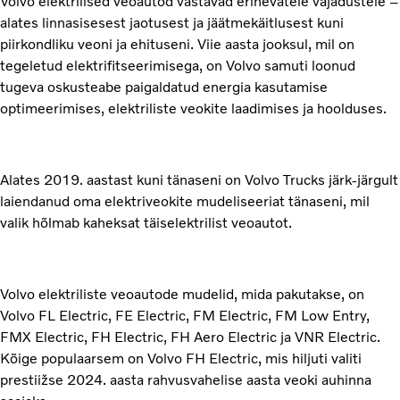
Volvo elektrilised veoautod vastavad erinevatele vajadustele –
alates linnasisesest jaotusest ja jäätmekäitlusest kuni
piirkondliku veoni ja ehituseni. Viie aasta jooksul, mil on
tegeletud elektrifitseerimisega, on Volvo samuti loonud
tugeva oskusteabe paigaldatud energia kasutamise
optimeerimises, elektriliste veokite laadimises ja hoolduses.
Alates 2019. aastast kuni tänaseni on Volvo Trucks järk-järgult
laiendanud oma elektriveokite mudeliseeriat tänaseni, mil
valik hõlmab kaheksat täiselektrilist veoautot.
Volvo elektriliste veoautode mudelid, mida pakutakse, on
Volvo FL Electric, FE Electric, FM Electric, FM Low Entry,
FMX Electric, FH Electric, FH Aero Electric ja VNR Electric.
Kõige populaarsem on Volvo FH Electric, mis hiljuti valiti
prestiižse 2024. aasta rahvusvahelise aasta veoki auhinna