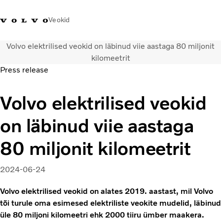
Veokid
Volvo elektrilised veokid on läbinud viie aastaga 80 miljonit
+372 671
Volvo Action
Volvo Merchandise
Sisselogimine
Eest
kilomeetrit
8360
Service
pood
Press release
Transpordilahendused
Volvo elektrilised veokid
Veokid
Teenused
on läbinud viie aastaga
KONTAKTID & ESINDUSED
Uudised
80 miljonit kilomeetrit
Meist
Kampaaniad
2024-06-24
Volvo elektrilised veokid on alates 2019. aastast, mil Volvo
tõi turule oma esimesed elektriliste veokite mudelid, läbinud
üle 80 miljoni kilomeetri ehk 2000 tiiru ümber maakera.