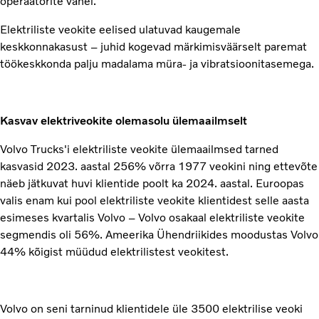
operaatorite vahel.
Elektriliste veokite eelised ulatuvad kaugemale
keskkonnakasust – juhid kogevad märkimisväärselt paremat
töökeskkonda palju madalama müra- ja vibratsioonitasemega.
Kasvav elektriveokite olemasolu ülemaailmselt
Volvo Trucks'i elektriliste veokite ülemaailmsed tarned
kasvasid 2023. aastal 256% võrra 1977 veokini ning ettevõte
näeb jätkuvat huvi klientide poolt ka 2024. aastal. Euroopas
valis enam kui pool elektriliste veokite klientidest selle aasta
esimeses kvartalis Volvo – Volvo osakaal elektriliste veokite
segmendis oli 56%. Ameerika Ühendriikides moodustas Volvo
44% kõigist müüdud elektrilistest veokitest.
Volvo on seni tarninud klientidele üle 3500 elektrilise veoki