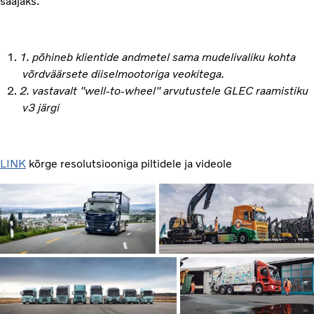
saajaks.
1. põhineb klientide andmetel sama mudelivaliku kohta
võrdväärsete diiselmootoriga veokitega.
2. vastavalt "well-to-wheel" arvutustele GLEC raamistiku
v3 järgi
LINK
kõrge resolutsiooniga piltidele ja videole