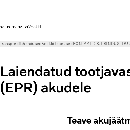
Veokid
Transpordilahendused
Veokid
Teenused
KONTAKTID & ESINDUSED
Uu
Laiendatud tootjava
(EPR) akudele
Teave akujäätm