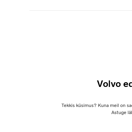
Volvo e
Tekkis küsimus? Kuna meil on sad
Astuge läb