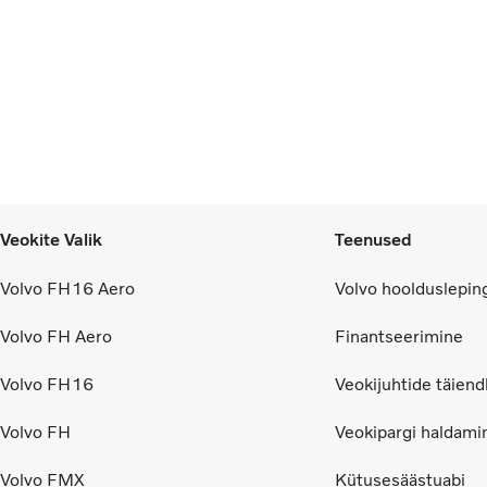
Veokite Valik
Teenused
Volvo FH16 Aero
Volvo hoolduslepin
Volvo FH Aero
Finantseerimine
Volvo FH16
Veokijuhtide täiend
Volvo FH
Veokipargi haldami
Volvo FMX
Kütusesäästuabi