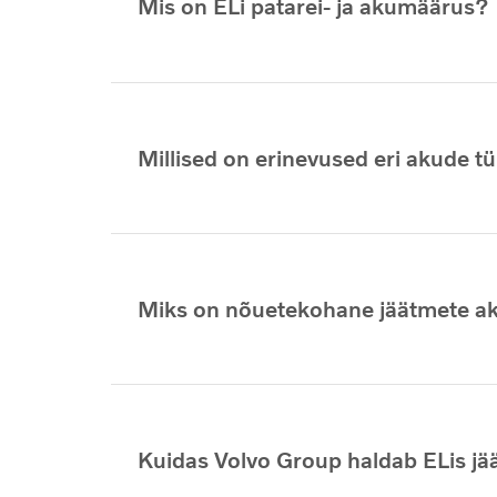
Mis on ELi patarei- ja akumäärus?
Millised on erinevused eri akude 
Miks on nõuetekohane jäätmete aku
Kuidas Volvo Group haldab ELis jä