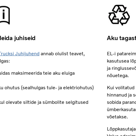
leida juhiseid
Aku tagas
Trucksi Juhijuhend
annab olulist teavet,
EL-i patarei
lgas:
kasutusea lõ
ja ringlussev
idas maksimeerida teie aku eluiga
nõuetega.
u ohutus (sealhulgas tule- ja elektriohutus)
Kui volitatud
hinnanud ja 
ul olevate siltide ja sümbolite selgitused
sobida paran
ümberkasutam
võetakse.
Lõppkasutajad