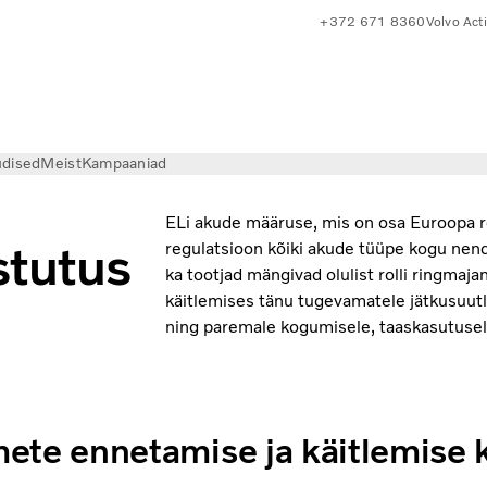
+372 671 8360
Volvo Act
dised
Meist
Kampaaniad
ELi akude määruse, mis on osa Euroopa r
stutus
regulatsioon kõiki akude tüüpe kogu nende 
ka tootjad mängivad olulist rolli ringmaja
käitlemises tänu tugevamatele jätkusuutl
ning paremale kogumisele, taaskasutusele
ete ennetamise ja käitlemise 