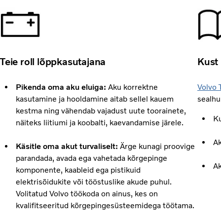
Teie roll lõppkasutajana
Kust 
Pikenda oma aku eluiga:
Aku korrektne
Volvo 
kasutamine ja hooldamine aitab sellel kauem
sealhu
kestma ning vähendab vajadust uute toorainete,
Ku
näiteks liitiumi ja koobalti, kaevandamise järele.
Ak
Käsitle oma akut turvaliselt:
Ärge kunagi proovige
parandada, avada ega vahetada kõrgepinge
Ak
komponente, kaableid ega pistikuid
elektrisõidukite või tööstuslike akude puhul.
Volitatud Volvo töökoda on ainus, kes on
kvalifitseeritud kõrgepingesüsteemidega töötama.