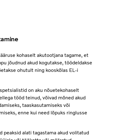
tamine
määruse kohaselt akutootjana tagame, et
ppu jõudnud akud kogutakse, töödeldakse
õetakse ohutult ning kooskõlas EL-i
 spetsialistid on aku nõuetekohaselt
sellega tööd teinud, võivad mõned akud
damiseks, taaskasutamiseks või
iseks, enne kui need lõpuks ringlusse
 peaksid alati tagastama akud volitatud