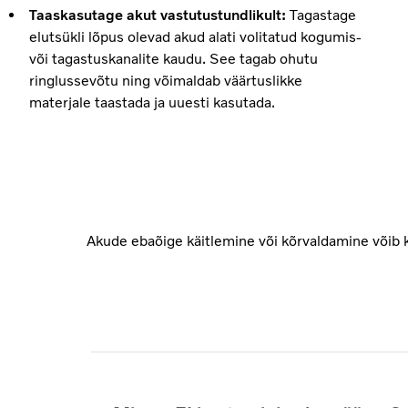
Taaskasutage akut vastutustundlikult:
Tagastage
elutsükli lõpus olevad akud alati volitatud kogumis-
või tagastuskanalite kaudu. See tagab ohutu
ringlussevõtu ning võimaldab väärtuslikke
materjale taastada ja uuesti kasutada.
Akude ebaõige käitlemine või kõrvaldamine võib k