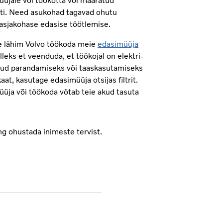
üüjale või töökotta või määratud
i. Need asukohad tagavad ohutu
 asjakohase edasise töötlemise.
e lähim Volvo töökoda meie
edasimüüja
lleks et veenduda, et töökojal on elektri-
kud parandamiseks või taaskasutamiseks
ikaat, kasutage edasimüüja otsijas filtrit.
üja või töökoda võtab teie akud tasuta
ng ohustada inimeste tervist.