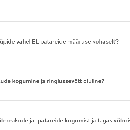
tüüpide vahel EL patareide määruse kohaselt?
de kogumine ja ringlussevõtt oluline?
ätmeakude ja -patareide kogumist ja tagasivõtmi