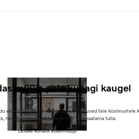
dasimüüja pole kunagi kaugel
u edasimüüjaid üle maailma, pole vastused teie küsimustele k
i, helistage meile või paluge meil teid vaatama tulla.
Leidke kohalik edasimüüja