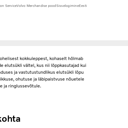
ion Service
Volvo Merchandise pood
Sisselogimine
Eesti
ohelisest kokkuleppest, kohaselt hõlmab
elutsükli vältel, kus nii lõppkasutajad kui
nduses ja vastutustundlikus elutsükli lõpu
ikkuse, ohutuse ja läbipaistvuse nõuetele
 ja ringlussevõtule.
kohta