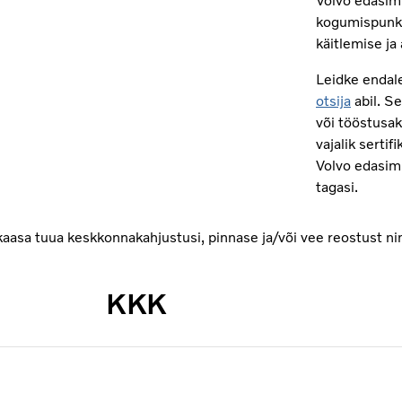
Volvo edasim
kogumispunkt
käitlemise ja
Leidke endal
otsija
abil. Se
või tööstusa
vajalik sertif
Volvo edasimü
tagasi.
aasa tuua keskkonnakahjustusi, pinnase ja/või vee reostust ni
KKK