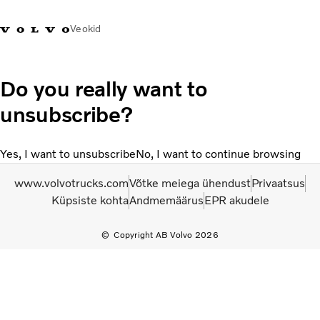
Veokid
+372 671
Volvo Action
Volvo Merchandise
Sisselogimine
Eest
Do you really want to
8360
Service
pood
unsubscribe?
Transpordilahendused
Veokid
Yes, I want to unsubscribe
No, I want to continue browsing
Teenused
www.volvotrucks.com
Võtke meiega ühendust
Privaatsus
KONTAKTID & ESINDUSED
Küpsiste kohta
Andmemäärus
EPR akudele
Uudised
Meist
Copyright AB Volvo 2026
Kampaaniad