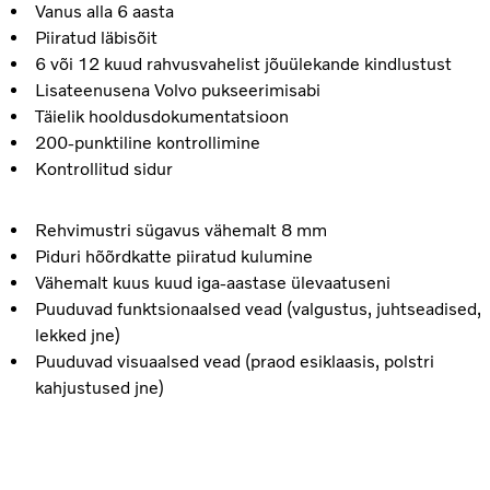
Vanus alla 6 aasta
Piiratud läbisõit
6 või 12 kuud rahvusvahelist jõuülekande kindlustust
Lisateenusena Volvo pukseerimisabi
Täielik hooldusdokumentatsioon
200-punktiline kontrollimine
Kontrollitud sidur
Rehvimustri sügavus vähemalt 8 mm
Piduri hõõrdkatte piiratud kulumine
Vähemalt kuus kuud iga-aastase ülevaatuseni
Puuduvad funktsionaalsed vead (valgustus, juhtseadised,
lekked jne)
Puuduvad visuaalsed vead (praod esiklaasis, polstri
kahjustused jne)