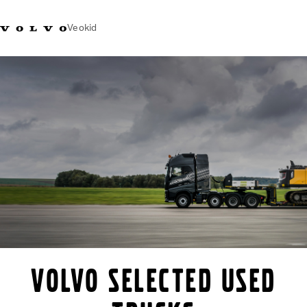
Veokid
+372 671
Volvo Action
Volvo Merchandise
Sisselogimine
Eest
8360
Service
pood
Transpordilahendused
Veokid
Teenused
KONTAKTID & ESINDUSED
Uudised
Meist
Kampaaniad
VOLVO SELECTED USED