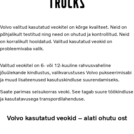
TRUCKS
Volvo valitud kasutatud veokitel on kõrge kvaliteet. Neid on
põhjalikult testitud ning need on ohutud ja kontrollitud. Neid
on korralikult hooldatud. Valitud kasutatud veokid on
probleemivaba valik.
Valitud veokitel on 6- või 12-kuuline rahvusvaheline
jõuülekande kindlustus, valikvarustuses Volvo pukseerimisabi
ja muud lisateenused kasutuskindluse suurendamiseks.
Saate parimas seisukorras veoki. See tagab suure töökindluse
ja kasutatavusega transpordilahenduse.
Volvo kasutatud veokid – alati ohutu ost