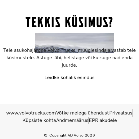
Tekkis küsimus?
Teie asukohajärgne Volvo Trucksi müügiesindaja vastab teie
küsimustele. Astuge läbi, helistage või kutsuge nad enda
juurde.
Leidke kohalik esindus
www.volvotrucks.com
Võtke meiega ühendust
Privaatsus
Küpsiste kohta
Andmemäärus
EPR akudele
Copyright AB Volvo 2026