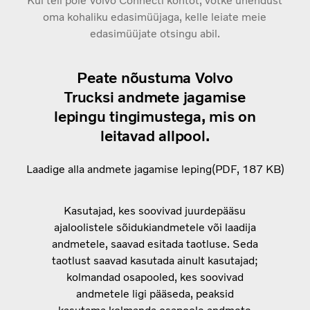
Kui teil pole Volvo Connecti kontot, võtke ühendust
oma kohaliku edasimüüjaga, kelle leiate meie
edasimüüjate otsingu abil.
Peate nõustuma Volvo
Trucksi
andmete jagamise
lepingu
tingimustega, mis on
leitavad allpool.
Laadige alla andmete jagamise leping
PDF
187 KB
Kasutajad, kes soovivad juurdepääsu
ajaloolistele sõidukiandmetele või laadija
andmetele, saavad esitada taotluse. Seda
taotlust saavad kasutada ainult kasutajad;
kolmandad osapooled, kes soovivad
andmetele ligi pääseda, peaksid