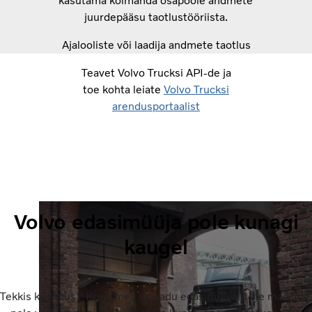
kasutama kolmanda osapoole andmete
juurdepääsu taotlustööriista.
Ajalooliste või laadija andmete taotlus
Teavet Volvo Trucksi API-de ja
toe kohta leiate
Volvo Trucksi
arendusportaalist
Volvo edasimüüja pole kunagi
kaugel
Tekkis küsimus? Kuna meil on sadu edasimüüjaid üle maailma,