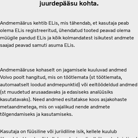
juurdepääsu kohta.
Andmemäärus kehtib ELis, mis tähendab, et kasutaja peab
olema ELis registreeritud, ühendatud tooted peavad olema
müügile pandud ELis ja kõik kolmandatest isikutest andmete
saajad peavad samuti asuma ELis.
Andmemääruse kohaselt on jagamisele kuuluvad andmed
Volvo poolt hangitud, mis on töötlemata (st töötlemata,
automaatselt loodud andmepunktid) või eeltöödeldud andmed
(st muudetud arusaadavaks ja edasiseks analüüsiks
kasutatavaks). Need andmed esitatakse koos asjakohaste
metaandmetega, mis on vajalikud nende andmete
tõlgendamiseks ja kasutamiseks.
Kasutaja on füüsiline või juriidiline isik, kellele kuulub