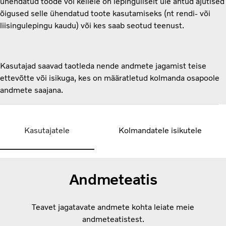
ühendatud toode või kellele on lepinguliselt üle antud ajutised
õigused selle ühendatud toote kasutamiseks (nt rendi- või
liisingulepingu kaudu) või kes saab seotud teenust.
Kasutajad saavad taotleda nende andmete jagamist teise
ettevõtte või isikuga, kes on määratletud kolmanda osapoole
andmete saajana.
Kasutajatele
Kolmandatele isikutele
Andmeteatis
Teavet jagatavate andmete kohta leiate meie
andmeteatistest.