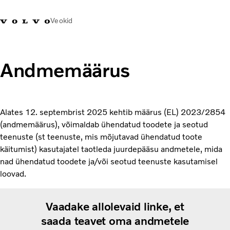
Veokid
+372 671
Volvo Action
Volvo Merchandise
Sisselogimine
Eest
8360
Service
pood
Andmemäärus
Transpordilahendused
Veokid
Alates 12. septembrist 2025 kehtib määrus (EL) 2023/2854
Teenused
(andmemäärus), võimaldab ühendatud toodete ja seotud
KONTAKTID & ESINDUSED
teenuste (st teenuste, mis mõjutavad ühendatud toote
Uudised
käitumist) kasutajatel taotleda juurdepääsu andmetele, mida
Meist
nad ühendatud toodete ja/või seotud teenuste kasutamisel
Kampaaniad
loovad.
Vaadake allolevaid linke, et
saada teavet oma andmetele