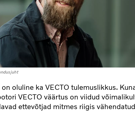
bandusjuht
s on oluline ka VECTO tulemuslikkus. Kun
tori VECTO väärtus on viidud võimalikul
avad ettevõtjad mitmes riigis vähendatu