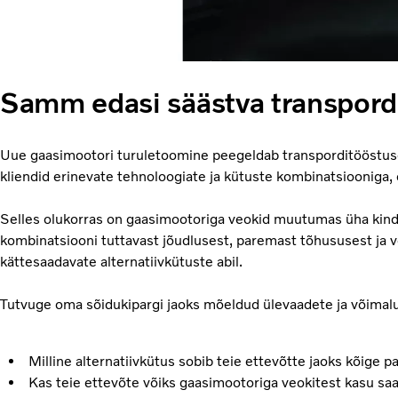
Samm edasi säästva transpord
Uue gaasimootori turuletoomine peegeldab transporditööstus
kliendid erinevate tehnoloogiate ja kütuste kombinatsiooniga, o
Selles olukorras on gaasimootoriga veokid muutumas üha kind
kombinatsiooni tuttavast jõudlusest, paremast tõhususest ja 
kättesaadavate alternatiivkütuste abil.
Tutvuge oma sõidukipargi jaoks mõeldud ülevaadete ja võimal
Milline alternatiivkütus sobib teie ettevõtte jaoks kõige 
Kas teie ettevõte võiks gaasimootoriga veokitest kasu sa