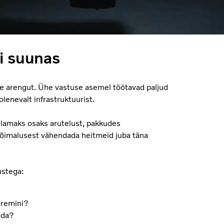
i suunas
e arengut. Ühe vastuse asemel töötavad paljud
lenevalt infrastruktuurist.
lamaks osaks arutelust, pakkudes
võimalusest vähendada heitmeid juba täna
ustega:
paremini?
ada?