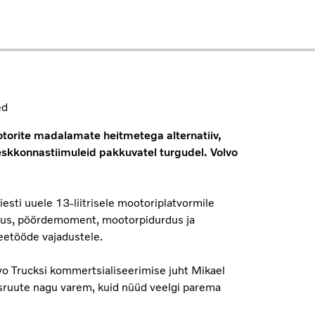
ed
torite madalamate heitmetega alternatiiv,
eskkonnastiimuleid pakkuvatel turgudel. Volvo
esti uuele 13-liitrisele mootoriplatvormile
imsus, pöördemoment, mootorpidurdus ja
eetööde vajadustele.
o Trucksi kommertsialiseerimise juht Mikael
rsruute nagu varem, kuid nüüd veelgi parema