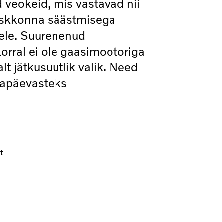
 veokeid, mis vastavad nii
keskkonna säästmisega
ele. Suurenenud
rral ei ole gaasimootoriga
lt jätkusuutlik valik. Need
igapäevasteks
t