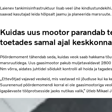
Laienev tankimisinfrastruktuur lisab veel ühe kindlustundekih
saavad kasutajad leida hõlpsalt jaamu ja planeerida marsruute.
Kuidas uus mootor parandab te
toetades samal ajal keskkonn
Pöördemoment tähendab seda, kuidas veok saab hakkama tõus
marsruutidega. Uus gaasimootor pakub muljetavaldavat 2800
Nm võrra, aidates juhtidel sõidukit kontrolli all hoida ja tagade
„Ettevõtjad vajavad veokeid, mis vastavad nii jõudluse kui k
Suurenenud pöördemomendi korral ei ole gaasimootoriga veokid
igapäevaste tööprotsesside jaoks nutikas valik,“ ütleb Mikael J