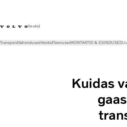
Veokid
Transpordilahendused
Veokid
Teenused
KONTAKTID & ESINDUSED
Uu
Uudised
Volvo Trucks Magazine Online
Kuidas vastab uus g
Kuidas v
gaas
tran