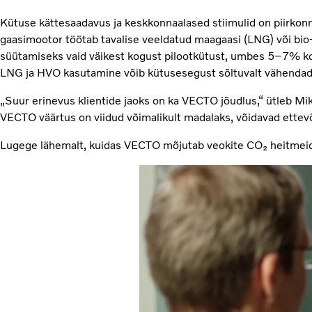
Kütuse kättesaadavus ja keskkonnaalased stiimulid on piirkonn
gaasimootor töötab tavalise veeldatud maagaasi (LNG) või bio
süütamiseks vaid väikest kogust pilootkütust, umbes 5–7% kogu
LNG ja HVO kasutamine võib kütusesegust sõltuvalt vähenda
„Suur erinevus klientide jaoks on ka VECTO jõudlus,“ ütleb M
VECTO väärtus on viidud võimalikult madalaks, võidavad ettev
Lugege lähemalt, kuidas VECTO mõjutab veokite CO₂ heitme