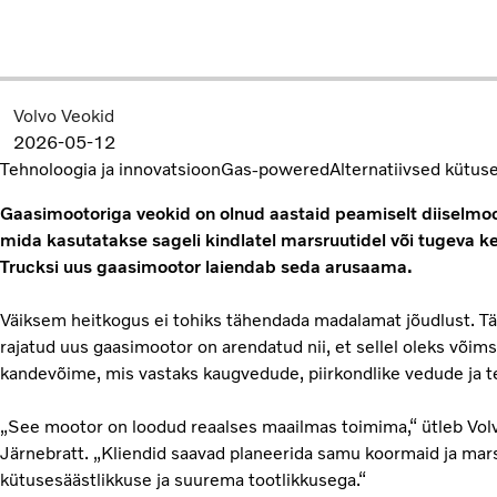
Volvo Veokid
2026-05-12
Tehnoloogia ja innovatsioon
Gas-powered
Alternatiivsed kütus
Gaasimootoriga veokid on olnud aastaid peamiselt diiselmoo
mida kasutatakse sageli kindlatel marsruutidel või tugeva k
Trucksi uus gaasimootor laiendab seda arusaama.
Väiksem heitkogus ei tohiks tähendada madalamat jõudlust. Täi
rajatud uus gaasimootor on arendatud nii, et sellel oleks võ
kandevõime, mis vastaks kaugvedude, piirkondlike vedude ja t
„See mootor on loodud reaalses maailmas toimima,“ ütleb Volv
Järnebratt. „Kliendid saavad planeerida samu koormaid ja ma
kütusesäästlikkuse ja suurema tootlikkusega.“