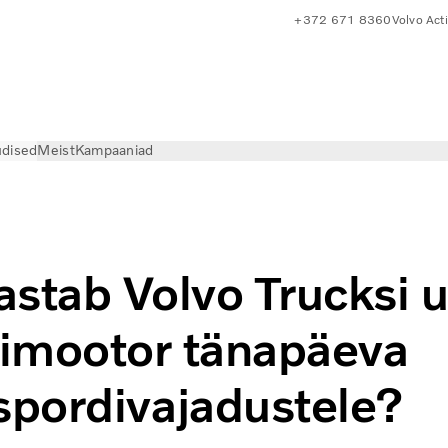
+372 671 8360
Volvo Act
dised
Meist
Kampaaniad
aasimootor tänapäeva transpordivajadustele?
astab Volvo Trucksi 
imootor tänapäeva
spordivajadustele?