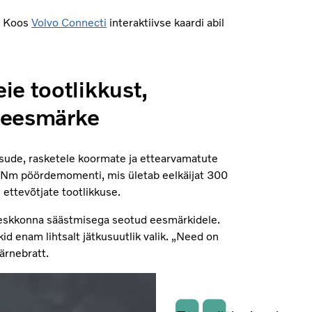
i. Koos
Volvo Connecti
interaktiivse kaardi abil
ie tootlikkust,
aeesmärke
ude, rasketele koormate ja ettearvamatute
 Nm pöördemomenti, mis ületab eelkäijat 300
s ettevõtjate tootlikkuse.
a keskkonna säästmisega seotud eesmärkidele.
 enam lihtsalt jätkusuutlik valik. „Need on
ärnebratt.