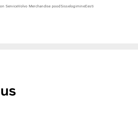
ion Service
Volvo Merchandise pood
Sisselogimine
Eesti
uus