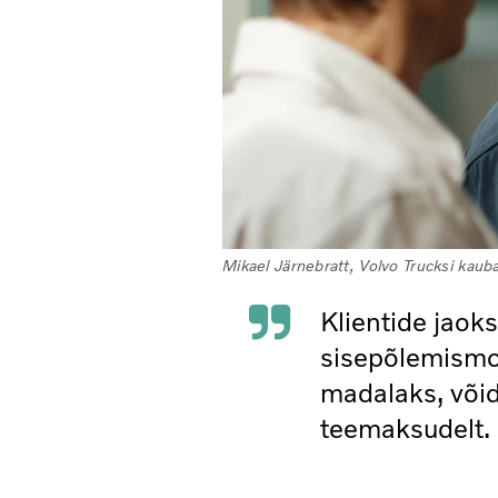
Mikael Järnebratt, Volvo Trucksi kau
Klientide jaok
sisepõlemismoo
madalaks, võid
teemaksudelt.