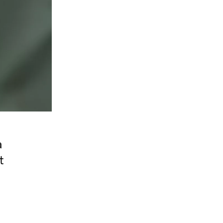
a
t
d