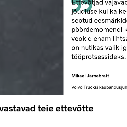
Ettevõtjad vajavad
jõudluse kui ka 
seotud eesmärkid
pöördemomendi ko
veokid enam lihtsa
on nutikas valik 
tööprotsessideks.
Mikael Järnebratt
Volvo Trucksi kaubandusjuh
vastavad teie ettevõtte