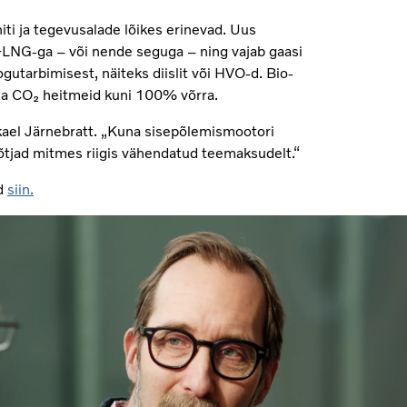
iti ja tegevusalade lõikes erinevad. Uus
-LNG-ga – või nende seguga – ning vajab gaasi
tarbimisest, näiteks diislit või HVO-d. Bio-
da CO₂ heitmeid kuni 100% võrra.
ikael Järnebratt. „Kuna sisepõlemismootori
õtjad mitmes riigis vähendatud teemaksudelt.“
id
siin.