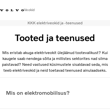
Veokid
KKK elektriveokid ja -teenused
+372 671
Volvo Action
Volvo Merchandise
Sisselogimine
Eest
8360
Service
pood
Tooted ja teenused
Transpordilahendused
Veokid
Mis eristab akuga elektriveokit ülejäänud tootevalikust? Kui
Teenused
kaugele saab nendega sõita ja millistes sektorites nad silma
KONTAKTID & ESINDUSED
paistavad? Need vastused küsimustele sisaldavad seda, mis
teeb elektriveokid ja neid toetavad teenused ainulaadseks.
Uudised
Meist
Kampaaniad
Mis on elektromobiilsus?