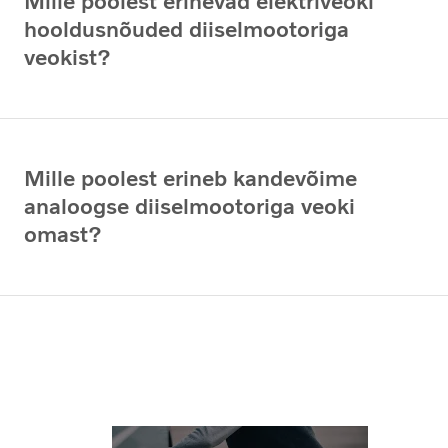
Mille poolest erinevad elektriveoki
hooldusnõuded diiselmootoriga
veokist?
Mille poolest erineb kandevõime
analoogse diiselmootoriga veoki
omast?