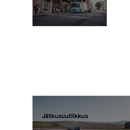
Jätkusuutlikkus