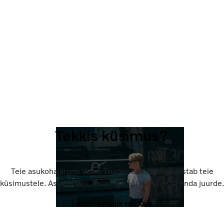
Tekkis küsimus?
Teie asukohajärgne Volvo Trucksi edasimüüja vastab teie
küsimustele. Astuge läbi, helistage või kutsuge ta enda juurde.
Leidke kohalik esindus