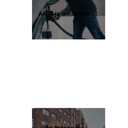
Akud ja laadimine
Äri ja tegevus