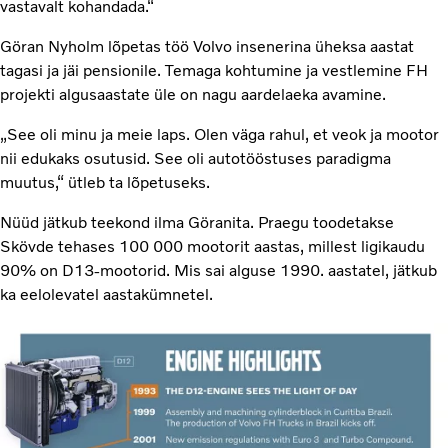
vastavalt kohandada.“
Göran Nyholm lõpetas töö Volvo insenerina üheksa aastat
tagasi ja jäi pensionile. Temaga kohtumine ja vestlemine FH
projekti algusaastate üle on nagu aardelaeka avamine.
„See oli minu ja meie laps. Olen väga rahul, et veok ja mootor
nii edukaks osutusid. See oli autotööstuses paradigma
muutus,“ ütleb ta lõpetuseks.
Nüüd jätkub teekond ilma Göranita. Praegu toodetakse
Skövde tehases 100 000 mootorit aastas, millest ligikaudu
90% on D13-mootorid. Mis sai alguse 1990. aastatel, jätkub
ka eelolevatel aastakümnetel.