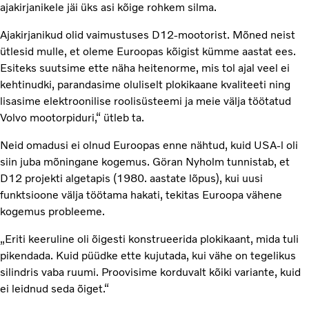
ajakirjanikele jäi üks asi kõige rohkem silma.
Ajakirjanikud olid vaimustuses D12-mootorist. Mõned neist
ütlesid mulle, et oleme Euroopas kõigist kümme aastat ees.
Esiteks suutsime ette näha heitenorme, mis tol ajal veel ei
kehtinudki, parandasime oluliselt plokikaane kvaliteeti ning
lisasime elektroonilise roolisüsteemi ja meie välja töötatud
Volvo mootorpiduri,“ ütleb ta.
Neid omadusi ei olnud Euroopas enne nähtud, kuid USA-l oli
siin juba mõningane kogemus. Göran Nyholm tunnistab, et
D12 projekti algetapis (1980. aastate lõpus), kui uusi
funktsioone välja töötama hakati, tekitas Euroopa vähene
kogemus probleeme.
„Eriti keeruline oli õigesti konstrueerida plokikaant, mida tuli
pikendada. Kuid püüdke ette kujutada, kui vähe on tegelikus
silindris vaba ruumi. Proovisime korduvalt kõiki variante, kuid
ei leidnud seda õiget.“