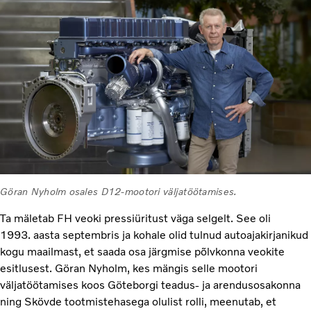
Göran Nyholm osales D12-mootori väljatöötamises.
Ta mäletab FH veoki pressiüritust väga selgelt. See oli
1993. aasta septembris ja kohale olid tulnud autoajakirjanikud
kogu maailmast, et saada osa järgmise põlvkonna veokite
esitlusest. Göran Nyholm, kes mängis selle mootori
väljatöötamises koos Göteborgi teadus- ja arendusosakonna
ning Skövde tootmistehasega olulist rolli, meenutab, et