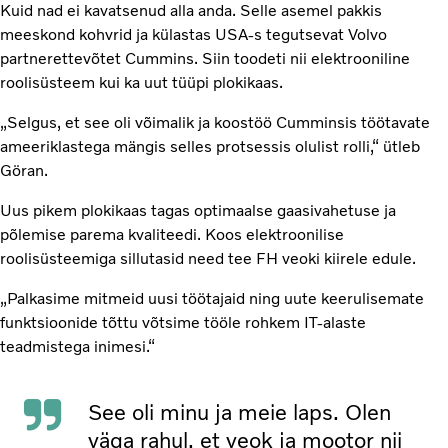
Kuid nad ei kavatsenud alla anda. Selle asemel pakkis
meeskond kohvrid ja külastas USA-s tegutsevat Volvo
partnerettevõtet Cummins. Siin toodeti nii elektrooniline
roolisüsteem kui ka uut tüüpi plokikaas.
„Selgus, et see oli võimalik ja koostöö Cumminsis töötavate
ameeriklastega mängis selles protsessis olulist rolli,“ ütleb
Göran.
Uus pikem plokikaas tagas optimaalse gaasivahetuse ja
põlemise parema kvaliteedi. Koos elektroonilise
roolisüsteemiga sillutasid need tee FH veoki kiirele edule.
„Palkasime mitmeid uusi töötajaid ning uute keerulisemate
funktsioonide tõttu võtsime tööle rohkem IT-alaste
teadmistega inimesi.“
See oli minu ja meie laps. Olen
väga rahul, et veok ja mootor nii