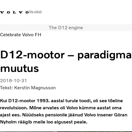
Veokid
The D12 engine
+372 671
Volvo Action
Volvo Merchandise
Sisselogimine
Eest
Celebrate Volvo FH
8360
Service
pood
D12-mootor – paradigma
Transpordilahendused
Veokid
muutus
Teenused
KONTAKTID & ESINDUSED
2018-10-31
Uudised
Tekst: Kerstin Magnusson
Meist
Kampaaniad
Kui D12-mootor 1993. aastal turule toodi, oli see tõeline
revolutsioon. Mõne arvates oli Volvo kümme aastat oma
ajast ees. Nüüdseks pensionile jäänud Volvo insener Göran
Nyholm räägib meile loo algusest peale.