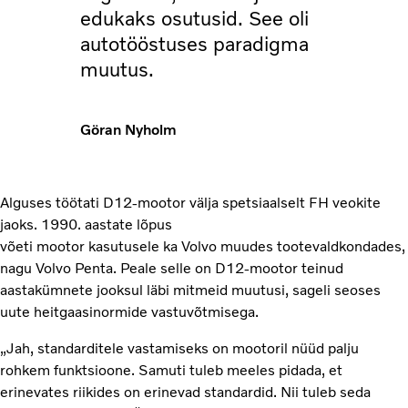
edukaks osutusid. See oli
autotööstuses paradigma
muutus.
Göran Nyholm
Alguses töötati D12-mootor välja spetsiaalselt FH veokite
jaoks. 1990. aastate lõpus
võeti mootor kasutusele ka Volvo muudes tootevaldkondades,
nagu Volvo Penta. Peale selle on D12-mootor teinud
aastakümnete jooksul läbi mitmeid muutusi, sageli seoses
uute heitgaasinormide vastuvõtmisega.
„Jah, standarditele vastamiseks on mootoril nüüd palju
rohkem funktsioone. Samuti tuleb meeles pidada, et
erinevates riikides on erinevad standardid. Nii tuleb seda