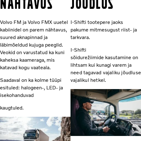
NÄHTAVUS
JÕUDLUS
Volvo FM ja Volvo FMX uuetel
I-Shifti tootepere jaoks
kabiinidel on parem nähtavus,
pakume mitmesugust riist- ja
suured aknapinnad ja
tarkvara.
läbimõeldud kujuga peeglid.
I-Shifti
Veokid on varustatud ka kuni
sõidurežiimide kasutamine on
kaheksa kaameraga, mis
lihtsam kui kunagi varem
ja
katavad kogu vaateala.
need tagavad vajaliku jõudluse
Saadaval on ka kolme tüüpi
vajalikul hetkel.
esituled: halogeen-, LED- ja
isekohanduvad
kaugtuled.