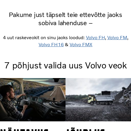
Pakume just täpselt teie ettevõtte jaoks
sobiva lahenduse –
4 uut raskeveokit on sinu jaoks loodud:
Volvo FH
,
Volvo FM
,
Volvo FH16
&
Volvo FMX
7 põhjust valida uus Volvo veok