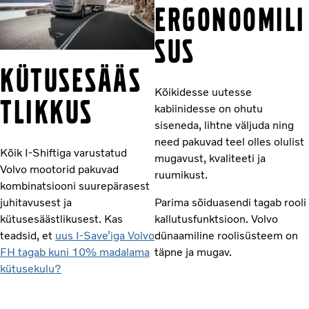
ERGONOOMILI
SUS
KÜTUSESÄÄS
Kõikidesse uutesse
TLIKKUS
kabiinidesse on ohutu
siseneda, lihtne väljuda ning
need pakuvad teel olles olulist
Kõik I-Shiftiga varustatud
mugavust, kvaliteeti ja
Volvo mootorid pakuvad
ruumikust.
kombinatsiooni suurepärasest
juhitavusest ja
Parima sõiduasendi tagab rooli
kütusesäästlikusest. Kas
kallutusfunktsioon. Volvo
teadsid, et
uus I-Save’iga Volvo
dünaamiline roolisüsteem on
FH tagab kuni 10% madalama
täpne ja mugav.
kütusekulu?