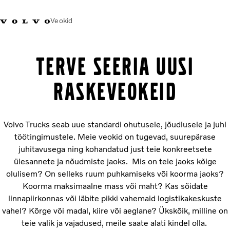
Veokid
+372 671
Volvo Action
Volvo Merchandise
Sisselogimine
Eest
TERVE SEERIA UUSI
8360
Service
pood
RASKEVEOKEID
Transpordilahendused
Veokid
Teenused
Volvo Trucks seab uue standardi ohutusele, jõudlusele ja juhi
KONTAKTID & ESINDUSED
töötingimustele. Meie veokid on tugevad, suurepärase
Uudised
juhitavusega ning kohandatud just teie konkreetsete
Meist
ülesannete ja nõudmiste jaoks. Mis on teie jaoks kõige
Kampaaniad
olulisem? On selleks ruum puhkamiseks või koorma jaoks?
Koorma maksimaalne mass või maht? Kas sõidate
linnapiirkonnas või läbite pikki vahemaid logistikakeskuste
vahel? Kõrge või madal, kiire või aeglane? Ükskõik, milline on
teie valik ja vajadused, meile saate alati kindel olla.