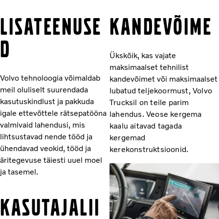
LISATEENUSE
KANDEVÕIME
D
Ükskõik, kas vajate
maksimaalset tehnilist
Volvo tehnoloogia võimaldab
kandevõimet või maksimaalset
meil oluliselt suurendada
lubatud
teljekoormust, Volvo
kasutuskindlust ja pakkuda
Trucksil on teile parim
igale ettevõttele rätsepatööna
lahendus. Veose kergema
valmivaid lahendusi, mis
kaalu aitavad tagada
lihtsustavad nende tööd ja
kergemad
ühendavad veokid, tööd ja
kerekonstruktsioonid.
äritegevuse täiesti uuel moel
ja tasemel.
KASUTAJALII