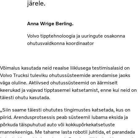
järele.
Anna Wrige Berling.
Volvo tipptehnoloogia ja uuringute osakonna
ohutusvaldkonna koordinaator
Võimalus kasutada neid reaalse liiklusega testimisalasid on
Volvo Trucksi tuleviku ohutussüsteemide arendamise jaoks
väga oluline. Aktiivsed ohutussüsteemid on äärmiselt
keerukad ja vajavad tipptasemel katsetamist, enne kui neid on
täiesti ohutu kasutada.
„Siin saame täiesti ohututes tingimustes katsetada, kus on
piirid. Arendusprotsessis peab süsteemil lubama eksida ja
põrkuda täispuhutud auto või kokkupõrkekatsetuste
mannekeeniga. Me tahame lasta robotil juhtida, et parandada