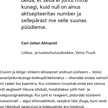
öelda, et seda ei juhtu mitte
kunagi, kuid null on ainus
aktsepteeritav number ja
sellepärast me selle suunas
püüdleme.
Carl Johan Almqvist
Liiklus- ja tooteohutusdirektor, Volvo Truck
Uusim ja kõige rohkem kõneainet andnud süsteem – Volvo
avariipidurdusega kokkupõrkehoiatus – ühendab endas samuti
nii radari kui kaamera. Kui süsteem tuvastab enda ees seisva
või aeglaselt liikuva sõiduki, hoiatatakse juhti heli- ja
valgussignaalidega. Kui juht ei reageeri, pidurdab süsteem
iseseisvalt – algul ettevaatlikult, seejärel täie jõuga, kuni veok
on täielikult peatunud ja kokkupõrke ära hoidnud.