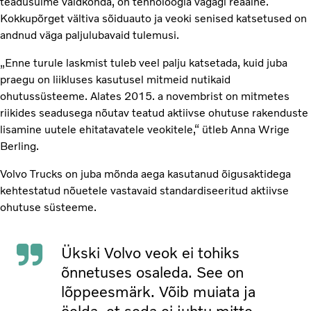
teadusulme valdkonda, on tehnoloogia vägagi reaalne.
Kokkupõrget vältiva sõiduauto ja veoki senised katsetused on
andnud väga paljulubavaid tulemusi.
„Enne turule laskmist tuleb veel palju katsetada, kuid juba
praegu on liikluses kasutusel mitmeid nutikaid
ohutussüsteeme. Alates 2015. a novembrist on mitmetes
riikides seadusega nõutav teatud aktiivse ohutuse rakenduste
lisamine uutele ehitatavatele veokitele,“ ütleb Anna Wrige
Berling.
Volvo Trucks on juba mõnda aega kasutanud õigusaktidega
kehtestatud nõuetele vastavaid standardiseeritud aktiivse
ohutuse süsteeme.
Ükski Volvo veok ei tohiks
õnnetuses osaleda. See on
lõppeesmärk. Võib muiata ja