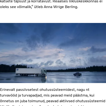
katsete täpsust ja korratavust. Reaalses liikluskeskkonnas ei
oleks see võimalik,“ ütleb Anna Wrige Berling.
Erinevalt passiivsetest ohutussüsteemidest, nagu nt
turvavööd ja turvapadjad, mis peavad meid päästma, kui
õnnetus on juba toimunud, peavad aktiivsed ohutussüsteemid