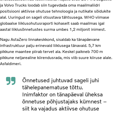
ja Volvo Trucks loodab siin tugevdada oma maailmaliidri
positsiooni aktiivse ohutuse tehnoloogia ja nutikate sõidukite
alal. Uuringud on sageli otsustava tähtsusega. WHO viimase
globaalse liiklusohutusraporti kohaselt saab maailmas igal
aastal liiklusõnnetustes surma umbes 1,2 miljonit inimest.
Nagu AstaZero linnakeskkond, sisaldab ka tänapäevane
infrastruktuur palju erinevaid liiklusega tänavaid. 5,7 km
pikkune maantee piirab tervet ala. Keskel paikneb 700 m
pikkune neljarealine kiirendusrada, mis viib suure kiiruse alale.
Asfaldimeri.
Õnnetused juhtuvad sageli juhi
tähelepanematuse tõttu.
Inimfaktor on tänapäeval üheksa
õnnetuse põhjustajaks kümnest –
siit ka vajadus aktiivse ohutuse