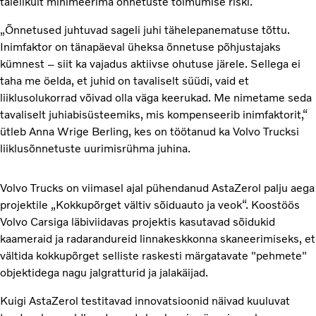
täielikult minimeerima õnnetuste toimumise riski.
„Õnnetused juhtuvad sageli juhi tähelepanematuse tõttu.
Inimfaktor on tänapäeval üheksa õnnetuse põhjustajaks
kümnest – siit ka vajadus aktiivse ohutuse järele. Sellega ei
taha me öelda, et juhid on tavaliselt süüdi, vaid et
liiklusolukorrad võivad olla väga keerukad. Me nimetame seda
tavaliselt juhiabisüsteemiks, mis kompenseerib inimfaktorit,“
ütleb Anna Wrige Berling, kes on töötanud ka Volvo Trucksi
liiklusõnnetuste uurimisrühma juhina.
Volvo Trucks on viimasel ajal pühendanud AstaZerol palju aega
projektile „Kokkupõrget vältiv sõiduauto ja veok“. Koostöös
Volvo Carsiga läbiviidavas projektis kasutavad sõidukid
kaameraid ja radarandureid linnakeskkonna skaneerimiseks, et
vältida kokkupõrget selliste raskesti märgatavate "pehmete"
objektidega nagu jalgratturid ja jalakäijad.
Kuigi AstaZerol testitavad innovatsioonid näivad kuuluvat