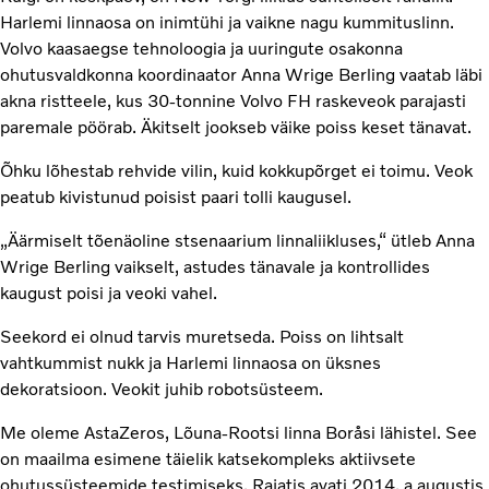
Harlemi linnaosa on inimtühi ja vaikne nagu kummituslinn.
Volvo kaasaegse tehnoloogia ja uuringute osakonna
ohutusvaldkonna koordinaator Anna Wrige Berling vaatab läbi
akna ristteele, kus 30-tonnine Volvo FH raskeveok parajasti
paremale pöörab. Äkitselt jookseb väike poiss keset tänavat.
Õhku lõhestab rehvide vilin, kuid kokkupõrget ei toimu. Veok
peatub kivistunud poisist paari tolli kaugusel.
„Äärmiselt tõenäoline stsenaarium linnaliikluses,“ ütleb Anna
Wrige Berling vaikselt, astudes tänavale ja kontrollides
kaugust poisi ja veoki vahel.
Seekord ei olnud tarvis muretseda. Poiss on lihtsalt
vahtkummist nukk ja Harlemi linnaosa on üksnes
dekoratsioon. Veokit juhib robotsüsteem.
Me oleme AstaZeros, Lõuna-Rootsi linna Boråsi lähistel. See
on maailma esimene täielik katsekompleks aktiivsete
ohutussüsteemide testimiseks. Rajatis avati 2014. a augustis