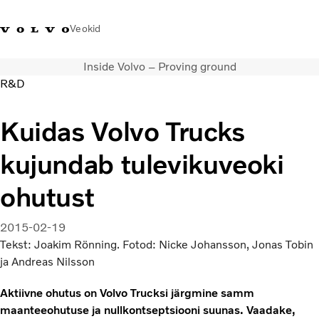
Veokid
Inside Volvo – Proving ground
+372 671
Volvo Action
Volvo Merchandise
Sisselogimine
Eest
R&D
8360
Service
pood
Kuidas Volvo Trucks
Transpordilahendused
Veokid
kujundab tulevikuveoki
Teenused
KONTAKTID & ESINDUSED
ohutust
Uudised
Meist
2015-02-19
Kampaaniad
Tekst: Joakim Rönning. Fotod: Nicke Johansson, Jonas Tobin
ja Andreas Nilsson
Aktiivne ohutus on Volvo Trucksi järgmine samm
maanteeohutuse ja nullkontseptsiooni suunas. Vaadake,