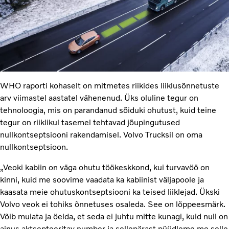
WHO raporti kohaselt on mitmetes riikides liiklusõnnetuste
arv viimastel aastatel vähenenud. Üks oluline tegur on
tehnoloogia, mis on parandanud sõiduki ohutust, kuid teine
tegur on riiklikul tasemel tehtavad jõupingutused
nullkontseptsiooni rakendamisel. Volvo Trucksil on oma
nullkontseptsioon.
„Veoki kabiin on väga ohutu töökeskkond, kui turvavöö on
kinni, kuid me soovime vaadata ka kabiinist väljapoole ja
kaasata meie ohutuskontseptsiooni ka teised liiklejad. Ükski
Volvo veok ei tohiks õnnetuses osaleda. See on lõppeesmärk.
Võib muiata ja öelda, et seda ei juhtu mitte kunagi, kuid null on
ainus aktsepteeritav number ja sellepärast püüdleme me selle