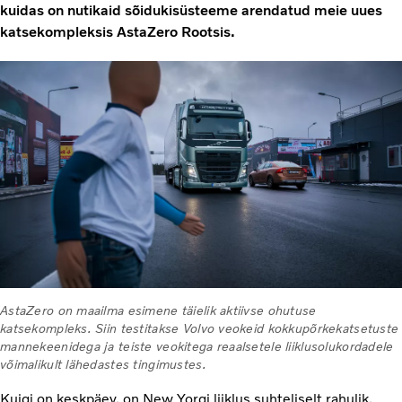
kuidas on nutikaid sõidukisüsteeme arendatud meie uues
katsekompleksis AstaZero Rootsis.
AstaZero on maailma esimene täielik aktiivse ohutuse
katsekompleks. Siin testitakse Volvo veokeid kokkupõrkekatsetuste
mannekeenidega ja teiste veokitega reaalsetele liiklusolukordadele
võimalikult lähedastes tingimustes.
Kuigi on keskpäev, on New Yorgi liiklus suhteliselt rahulik.