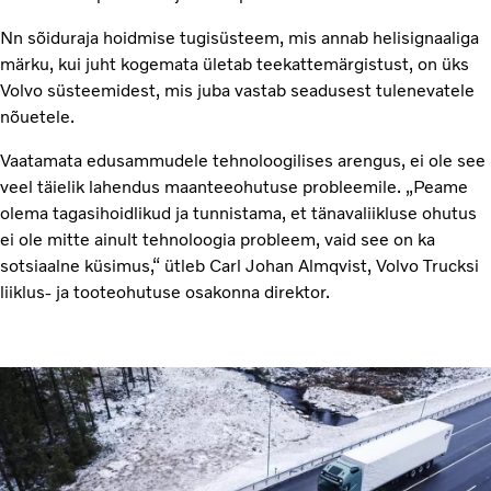
Nn sõiduraja hoidmise tugisüsteem, mis annab helisignaaliga
märku, kui juht kogemata ületab teekattemärgistust, on üks
Volvo süsteemidest, mis juba vastab seadusest tulenevatele
nõuetele.
Vaatamata edusammudele tehnoloogilises arengus, ei ole see
veel täielik lahendus maanteeohutuse probleemile. „Peame
olema tagasihoidlikud ja tunnistama, et tänavaliikluse ohutus
ei ole mitte ainult tehnoloogia probleem, vaid see on ka
sotsiaalne küsimus,“ ütleb Carl Johan Almqvist, Volvo Trucksi
liiklus- ja tooteohutuse osakonna direktor.