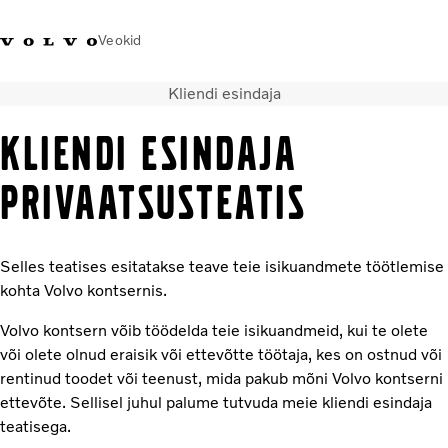
Veokid
Kliendi esindaja
+372 671
Volvo Action
Volvo Merchandise
Sisselogimine
Eest
8360
Service
pood
KLIENDI ESINDAJA
Transpordilahendused
PRIVAATSUSTEATIS
Veokid
Teenused
KONTAKTID & ESINDUSED
Selles teatises esitatakse teave teie isikuandmete töötlemise
Uudised
kohta Volvo kontsernis.
Meist
Volvo kontsern võib töödelda teie isikuandmeid, kui te olete
Kampaaniad
või olete olnud eraisik või ettevõtte töötaja, kes on ostnud või
rentinud toodet või teenust, mida pakub mõni Volvo kontserni
ettevõte. Sellisel juhul palume tutvuda meie kliendi esindaja
teatisega.