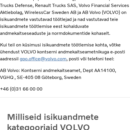
Trucks Defense, Renault Trucks SAS, Volvo Financial Services
Aktiebolag, WirelessCar Sweden AB ja AB Volvo (VOLVO) on
isikuandmete vastutavad töötlejad ja nad vastutavad teie
isikuandmete töötlemise eest kohalduvate
andmekaitseseaduste ja normdokumentide kohaselt.
Kui teil on küsimusi isikuandmete töötlemise kohta, võtke
ühendust VOLVO kontserni andmekaitseametnikuga e-posti
aadressil
gpo.office@volvo.com
, posti või telefoni teel:
AB Volvo: Kontserni andmekaitseamet, Dept AA14100,
VGHQ , SE-405 08 Göteborg, Sweden
+46 (0)31 66 00 00
Milliseid isikuandmete
kategooriaid VOLVO