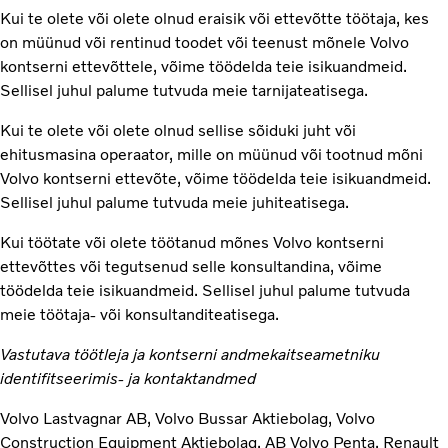
Kui te olete või olete olnud eraisik või ettevõtte töötaja, kes
on müünud või rentinud toodet või teenust mõnele Volvo
kontserni ettevõttele, võime töödelda teie isikuandmeid.
Sellisel juhul palume tutvuda meie tarnijateatisega.
Kui te olete või olete olnud sellise sõiduki juht või
ehitusmasina operaator, mille on müünud või tootnud mõni
Volvo kontserni ettevõte, võime töödelda teie isikuandmeid.
Sellisel juhul palume tutvuda meie juhiteatisega.
Kui töötate või olete töötanud mõnes Volvo kontserni
ettevõttes või tegutsenud selle konsultandina, võime
töödelda teie isikuandmeid. Sellisel juhul palume tutvuda
meie töötaja- või konsultanditeatisega.
Vastutava töötleja ja kontserni andmekaitseametniku
identifitseerimis- ja kontaktandmed
Volvo Lastvagnar AB, Volvo Bussar Aktiebolag, Volvo
Construction Equipment Aktiebolag, AB Volvo Penta, Renault