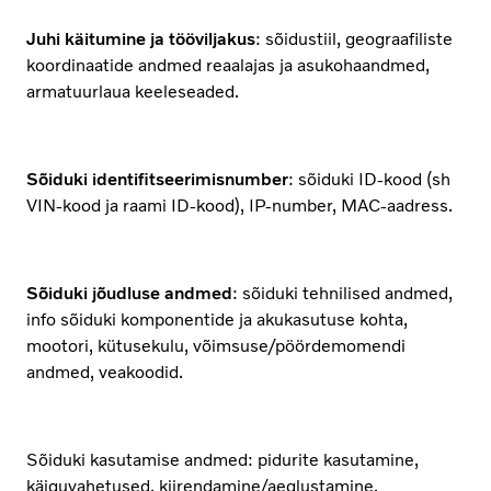
Juhi käitumine ja tööviljakus
: sõidustiil, geograafiliste
koordinaatide andmed reaalajas ja asukohaandmed,
armatuurlaua keeleseaded.
Sõiduki identifitseerimisnumber
: sõiduki ID-kood (sh
VIN-kood ja raami ID-kood), IP-number, MAC-aadress.
Sõiduki jõudluse andmed
: sõiduki tehnilised andmed,
info sõiduki komponentide ja akukasutuse kohta,
mootori, kütusekulu, võimsuse/pöördemomendi
andmed, veakoodid.
Sõiduki kasutamise andmed: pidurite kasutamine,
käiguvahetused, kiirendamine/aeglustamine,