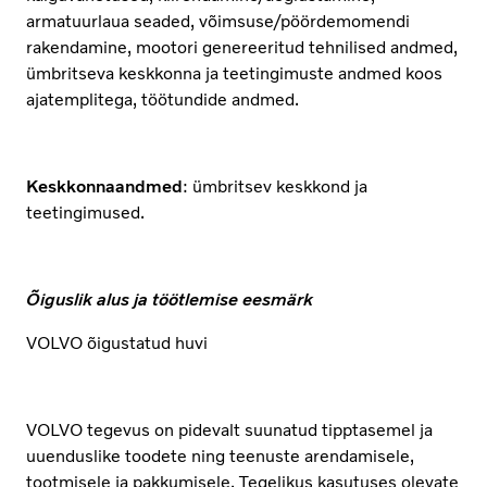
armatuurlaua seaded, võimsuse/pöördemomendi
rakendamine, mootori genereeritud tehnilised andmed,
ümbritseva keskkonna ja teetingimuste andmed koos
ajatemplitega, töötundide andmed.
Keskkonnaandmed
: ümbritsev keskkond ja
teetingimused.
Õiguslik alus ja töötlemise eesmärk
VOLVO õigustatud huvi
VOLVO tegevus on pidevalt suunatud tipptasemel ja
uuenduslike toodete ning teenuste arendamisele,
tootmisele ja pakkumisele. Tegelikus kasutuses olevate