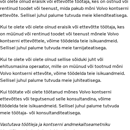
või olete olnud eraisik või ettevõtte töötaja, kes on ostnud või
rentinud toodet või teenust, mida pakub mõni Volvo kontserni
ettevõte. Sellisel juhul palume tutvuda meie klienditeatisega.
Kui te olete või olete olnud eraisik või ettevõtte töötaja, kes
on müünud või rentinud toodet või teenust mõnele Volvo
kontserni ettevõttele, võime töödelda teie isikuandmeid.
Sellisel juhul palume tutvuda meie tarnijateatisega.
Kui te olete või olete olnud sellise sõiduki juht või
ehitusmasina operaator, mille on müünud või tootnud mõni
Volvo kontserni ettevõte, võime töödelda teie isikuandmeid.
Sellisel juhul palume tutvuda meie juhiteatisega.
Kui töötate või olete töötanud mõnes Volvo kontserni
ettevõttes või tegutsenud selle konsultandina, võime
töödelda teie isikuandmeid. Sellisel juhul palume tutvuda
meie töötaja- või konsultanditeatisega.
Vastutava töötleja ja kontserni andmekaitseametniku