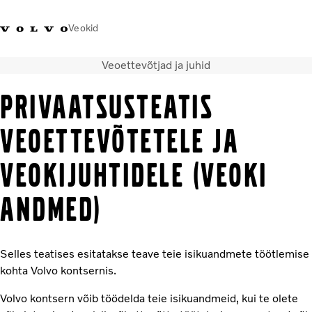
Veokid
Veoettevõtjad ja juhid
+372 671
Volvo Action
Volvo Merchandise
Sisselogimine
Eest
8360
Service
pood
PRIVAATSUSTEATIS
Transpordilahendused
VEOETTEVÕTETELE JA
Veokid
VEOKIJUHTIDELE (VEOKI
Teenused
KONTAKTID & ESINDUSED
ANDMED)
Uudised
Meist
Kampaaniad
Selles teatises esitatakse teave teie isikuandmete töötlemise
kohta Volvo kontsernis.
Volvo kontsern võib töödelda teie isikuandmeid, kui te olete