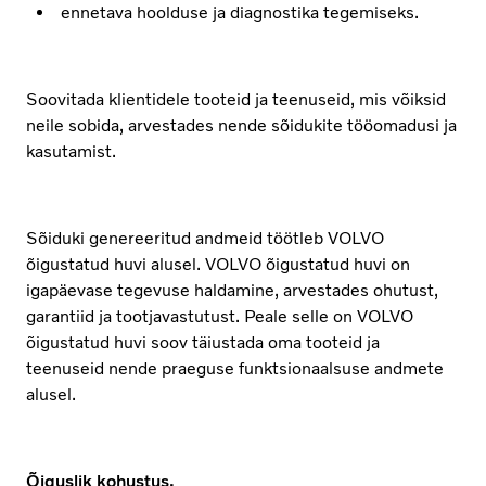
ennetava hoolduse ja diagnostika tegemiseks.
Soovitada klientidele tooteid ja teenuseid, mis võiksid
neile sobida, arvestades nende sõidukite tööomadusi ja
kasutamist.
Sõiduki genereeritud andmeid töötleb VOLVO
õigustatud huvi alusel. VOLVO õigustatud huvi on
igapäevase tegevuse haldamine, arvestades ohutust,
garantiid ja tootjavastutust. Peale selle on VOLVO
õigustatud huvi soov täiustada oma tooteid ja
teenuseid nende praeguse funktsionaalsuse andmete
alusel.
Õiguslik kohustus.