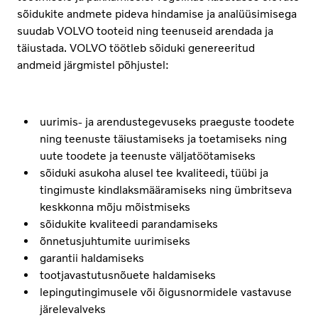
sõidukite andmete pideva hindamise ja analüüsimisega
suudab VOLVO tooteid ning teenuseid arendada ja
täiustada. VOLVO töötleb sõiduki genereeritud
andmeid järgmistel põhjustel:
uurimis- ja arendustegevuseks praeguste toodete
ning teenuste täiustamiseks ja toetamiseks ning
uute toodete ja teenuste väljatöötamiseks
sõiduki asukoha alusel tee kvaliteedi, tüübi ja
tingimuste kindlaksmääramiseks ning ümbritseva
keskkonna mõju mõistmiseks
sõidukite kvaliteedi parandamiseks
õnnetusjuhtumite uurimiseks
garantii haldamiseks
tootjavastutusnõuete haldamiseks
lepingutingimusele või õigusnormidele vastavuse
järelevalveks