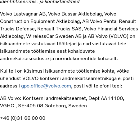
identifitseerimis- ja kontaktandmed
Volvo Lastvagnar AB, Volvo Bussar Aktiebolag, Volvo
Construction Equipment Aktiebolag, AB Volvo Penta, Renault
Trucks Defense, Renault Trucks SAS, Volvo Financial Services
Aktiebolag, WirelessCar Sweden AB ja AB Volvo (VOLVO) on
isikuandmete vastutavad töötlejad ja nad vastutavad teie
isikuandmete töötlemise eest kohalduvate
andmekaitseseaduste ja normdokumentide kohaselt.
Kui teil on küsimusi isikuandmete töötlemise kohta, võtke
ühendust VOLVO kontserni andmekaitseametnikuga e-posti
aadressil
gpo.office@volvo.com
, posti või telefoni teel:
AB Volvo: Kontserni andmekaitseamet, Dept AA14100,
VGHQ , SE-405 08 Göteborg, Sweden
+46 (0)31 66 00 00